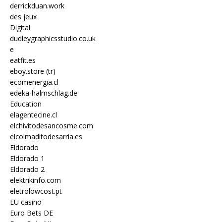
derrickduan.work
des jeux
Digital
dudleygraphicsstudio.co.uk
e
eatfit.es
eboy.store (tr)
ecomenergia.cl
edeka-halmschlag.de
Education
elagentecine.cl
elchivitodesancosme.com
elcolmaditodesarria.es
Eldorado
Eldorado 1
Eldorado 2
elektrikinfo.com
eletrolowcost.pt
EU casino
Euro Bets DE