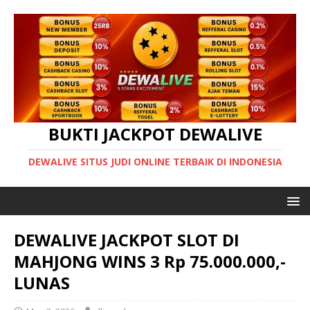
BUKTI JACKPOT DEWALIVE
DEWALIVE SITUS JUDI ONLINE TERBAIK DI INDONESIA
DEWALIVE JACKPOT SLOT DI
MAHJONG WINS 3 Rp 75.000.000,-
LUNAS