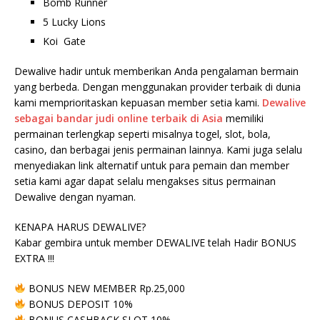
Bomb Runner
5 Lucky Lions
Koi Gate
Dewalive hadir untuk memberikan Anda pengalaman bermain
yang berbeda. Dengan menggunakan provider terbaik di dunia
kami memprioritaskan kepuasan member setia kami.
Dewalive
sebagai bandar judi online terbaik di Asia
memiliki
permainan terlengkap seperti misalnya togel, slot, bola,
casino, dan berbagai jenis permainan lainnya. Kami juga selalu
menyediakan link alternatif untuk para pemain dan member
setia kami agar dapat selalu mengakses situs permainan
Dewalive dengan nyaman.
KENAPA HARUS DEWALIVE?
Kabar gembira untuk member DEWALIVE telah Hadir BONUS
EXTRA !!!
BONUS NEW MEMBER Rp.25,000
BONUS DEPOSIT 10%
BONUS CASHBACK SLOT 10%