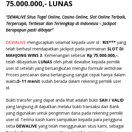
75.000.000,- LUNAS
“
DEWALIVE
Situs Togel Online, Casino Online, Slot Online Terbaik,
Terpercaya, Terbesar dan Terlengkap di Indonesia – Jackpot
berapapun pasti dibayar”
DEWALIVE
mengucapkan selamat kepada user id :
RIS***
yang
telah berhasil mendapatkan jackpot pada permainan
SLOT DI
MAHJONG WINS 3
. Kemenangan sebesar
Rp
75.000.000
,-.
telah dibayarkan
LUNAS
oleh pihak dewalive kepada pemilik
user id setelah yang bersangkutan mengisi formulir
withdraw
.
Proses pencairan dana berlangsung sangat cepat hanya dalam
waktu
5-11 menit
sudah berada dalam rekening pemilik user
id.
Bukti transfer yang dapat anda lihat adalah bukti
SAH / VALID
yang langsung di dapatkan melalui bukti transaksi dari Bank
yang digunakan untuk pengiriman dana pada rekening pemilik
user id. Terima kasih kami sampaikan kepada para pengguna
setia
DEWALIVE
yang telah menggunakan situs kami, sebagai