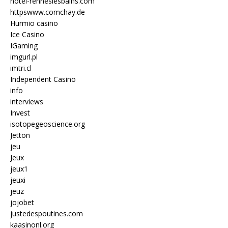
hotel-renneslesbains.com
httpswww.comchay.de
Hurmio casino
Ice Casino
IGaming
imgurl.pl
imtri.cl
Independent Casino
info
interviews
Invest
isotopegeoscience.org
Jetton
jeu
Jeux
jeux1
jeuxi
jeuz
jojobet
justedespoutines.com
kaasinonl.org