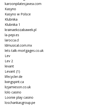
karoonpilatesjavea.com
Kasyno
Kasyno w Polsce
Klubnika
Klubnika 1
krainaekozabawek.pl
la-pepi.es
larocca.cl
ldmusical.com.mx
lets-talk-mortgages.co.uk
Lev
Lev 2
levant
Levant (1)
lifecycler.de
livingspirit.ca
lizjamieson.co.uk
lolo casino
Loonie play casino
loschankasgroup.pe