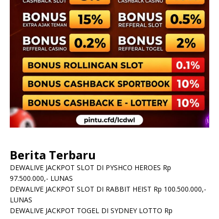
Berita Terbaru
DEWALIVE JACKPOT SLOT DI PYSHCO HEROES Rp
97.500.000,- LUNAS
DEWALIVE JACKPOT SLOT DI RABBIT HEIST Rp 100.500.000,-
LUNAS
DEWALIVE JACKPOT TOGEL DI SYDNEY LOTTO Rp