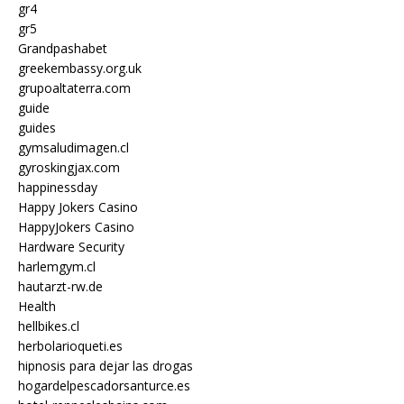
gr4
gr5
Grandpashabet
greekembassy.org.uk
grupoaltaterra.com
guide
guides
gymsaludimagen.cl
gyroskingjax.com
happinessday
Happy Jokers Casino
HappyJokers Casino
Hardware Security
harlemgym.cl
hautarzt-rw.de
Health
hellbikes.cl
herbolarioqueti.es
hipnosis para dejar las drogas
hogardelpescadorsanturce.es