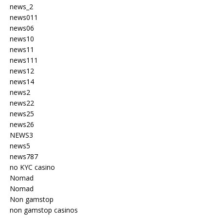
news_2
news011
news06
news10
news11
news111
news12
news14
news2
news22
news25
news26
NEWS3
news5
news787
no KYC casino
Nomad
Nomad
Non gamstop
non gamstop casinos