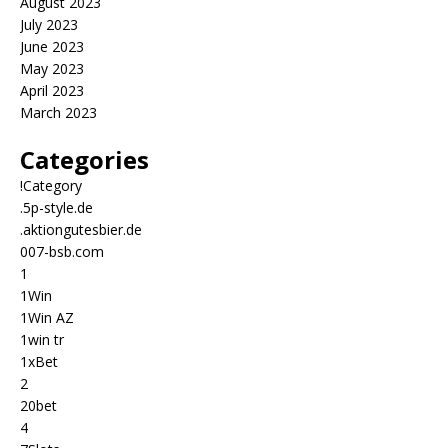
August 2023
July 2023
June 2023
May 2023
April 2023
March 2023
Categories
!Category
.5p-style.de
.aktiongutesbier.de
007-bsb.com
1
1Win
1Win AZ
1win tr
1xBet
2
20bet
4