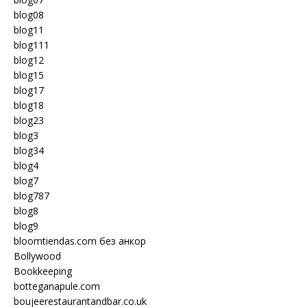
blog08
blog11
blog111
blog12
blog15
blog17
blog18
blog23
blog3
blog34
blog4
blog7
blog787
blog8
blog9
bloomtiendas.com без анкор
Bollywood
Bookkeeping
botteganapule.com
boujeerestaurantandbar.co.uk