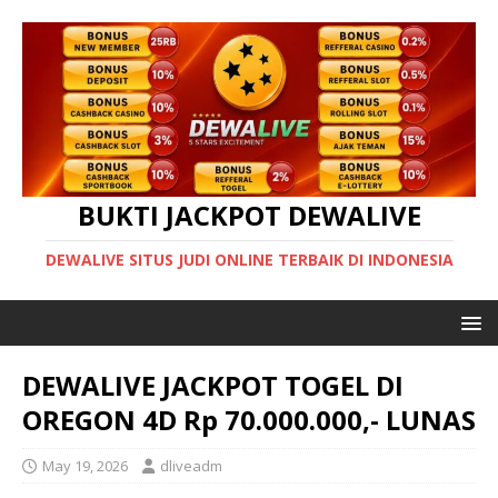
BUKTI JACKPOT DEWALIVE
DEWALIVE SITUS JUDI ONLINE TERBAIK DI INDONESIA
DEWALIVE JACKPOT TOGEL DI
OREGON 4D Rp 70.000.000,- LUNAS
May 19, 2026
dliveadm