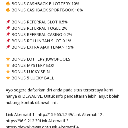
BONUS CASHBACK E-LOTTERY 10%
BONUS CASHBACK SPORTBOOK 10%
BONUS REFERRAL SLOT 0.5%
BONUS REFERRAL TOGEL 2%
BONUS REFERRAL CASINO 0.2%
BONUS ROLLINGAN SLOT 0.1%
BONUS EXTRA AJAK TEMAN 15%
BONUS LOTTERY JOWOPOOLS
BONUS MYSTERY BOX
BONUS LUCKY SPIN
BONUS 5 LUCKY BALL
Ayo segera daftarkan diri anda pada situs terpercaya kami
hanya di DEWALIVE. Untuk info pendaftaran lebih lanjut boleh
hubungi kontak dibawah ini :
Link Alternatif 1 : http://159.65.1.249/Link Alternatif 2 :
https://96.9.212.39Link Alternatif 3 :
https://dewalivewin.org/Link Alternatif 4 :