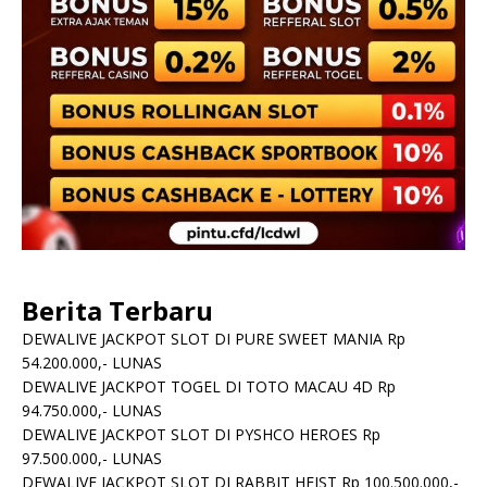
Berita Terbaru
DEWALIVE JACKPOT SLOT DI PURE SWEET MANIA Rp
54.200.000,- LUNAS
DEWALIVE JACKPOT TOGEL DI TOTO MACAU 4D Rp
94.750.000,- LUNAS
DEWALIVE JACKPOT SLOT DI PYSHCO HEROES Rp
97.500.000,- LUNAS
DEWALIVE JACKPOT SLOT DI RABBIT HEIST Rp 100.500.000,-