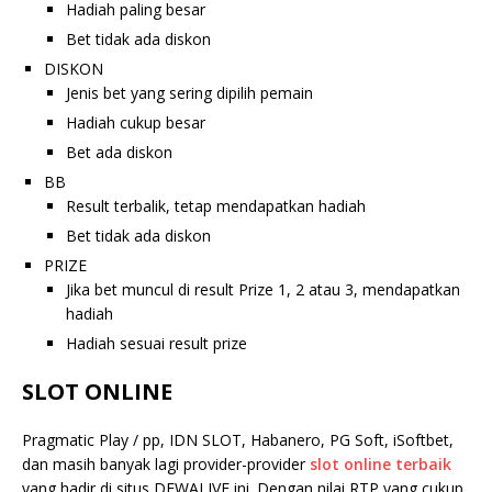
Hadiah paling besar
Bet tidak ada diskon
DISKON
Jenis bet yang sering dipilih pemain
Hadiah cukup besar
Bet ada diskon
BB
Result terbalik, tetap mendapatkan hadiah
Bet tidak ada diskon
PRIZE
Jika bet muncul di result Prize 1, 2 atau 3, mendapatkan
hadiah
Hadiah sesuai result prize
SLOT ONLINE
Pragmatic Play / pp, IDN SLOT, Habanero, PG Soft, iSoftbet,
dan masih banyak lagi provider-provider
slot online terbaik
yang hadir di situs DEWALIVE ini. Dengan nilai RTP yang cukup