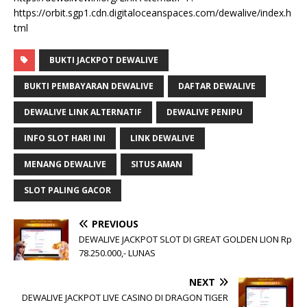
https://orbit.sgp1.cdn.digitaloceanspaces.com/dewalive/index.h
tml
BUKTI JACKPOT DEWALIVE
BUKTI PEMBAYARAN DEWALIVE
DAFTAR DEWALIVE
DEWALIVE LINK ALTERNATIF
DEWALIVE PENIPU
INFO SLOT HARI INI
LINK DEWALIVE
MENANG DEWALIVE
SITUS AMAN
SLOT PALING GACOR
PREVIOUS
DEWALIVE JACKPOT SLOT DI GREAT GOLDEN LION Rp
78.250.000,- LUNAS
NEXT
DEWALIVE JACKPOT LIVE CASINO DI DRAGON TIGER