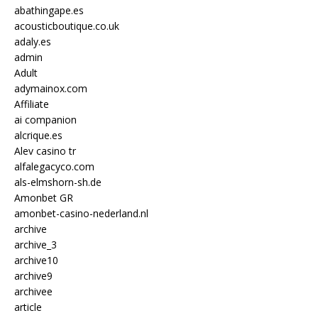
abathingape.es
acousticboutique.co.uk
adaly.es
admin
Adult
adymainox.com
Affiliate
ai companion
alcrique.es
Alev casino tr
alfalegacyco.com
als-elmshorn-sh.de
Amonbet GR
amonbet-casino-nederland.nl
archive
archive_3
archive10
archive9
archivee
article