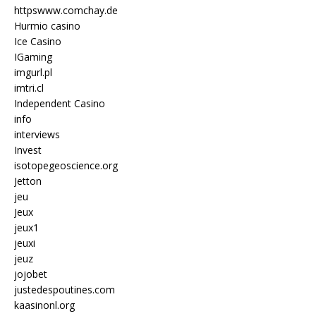
httpswww.comchay.de
Hurmio casino
Ice Casino
IGaming
imgurl.pl
imtri.cl
Independent Casino
info
interviews
Invest
isotopegeoscience.org
Jetton
jeu
Jeux
jeux1
jeuxi
jeuz
jojobet
justedespoutines.com
kaasinonl.org