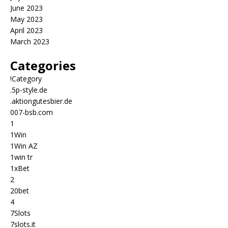
June 2023
May 2023
April 2023
March 2023
Categories
!Category
.5p-style.de
.aktiongutesbier.de
007-bsb.com
1
1Win
1Win AZ
1win tr
1xBet
2
20bet
4
7Slots
7slots.it