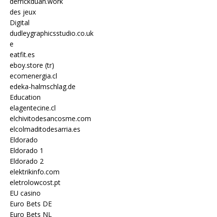
derrickduan.work
des jeux
Digital
dudleygraphicsstudio.co.uk
e
eatfit.es
eboy.store (tr)
ecomenergia.cl
edeka-halmschlag.de
Education
elagentecine.cl
elchivitodesancosme.com
elcolmaditodesarria.es
Eldorado
Eldorado 1
Eldorado 2
elektrikinfo.com
eletrolowcost.pt
EU casino
Euro Bets DE
Euro Bets NL