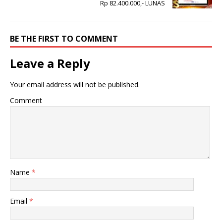
Rp 82.400.000,- LUNAS
BE THE FIRST TO COMMENT
Leave a Reply
Your email address will not be published.
Comment
Name
*
Email
*