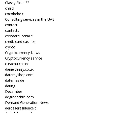
Classy Slots ES
cmi.cl
cocobebe.cl
Consulting services in the UAE
contact
contacts
costaaraucania.cl
credit card casinos
crypto
Cryptocurrency News
Cryptocurrency service
curacau casino
danieldeasy.co.uk
daremyshop.com
datemas.de
dating
December
degredachile.com
Demand Generation News
derosseresidence.pl