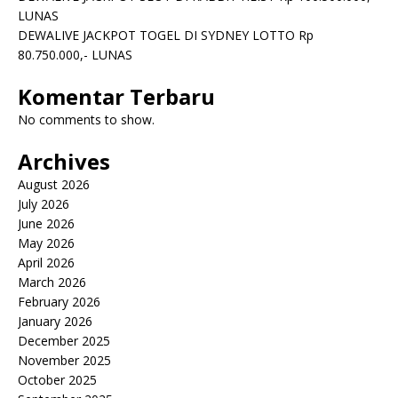
LUNAS
DEWALIVE JACKPOT TOGEL DI SYDNEY LOTTO Rp
80.750.000,- LUNAS
Komentar Terbaru
No comments to show.
Archives
August 2026
July 2026
June 2026
May 2026
April 2026
March 2026
February 2026
January 2026
December 2025
November 2025
October 2025