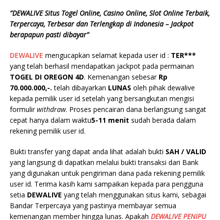
“
DEWALIVE
Situs Togel Online, Casino Online, Slot Online Terbaik,
Terpercaya, Terbesar dan Terlengkap di Indonesia – Jackpot
berapapun pasti dibayar”
DEWALIVE
mengucapkan selamat kepada user id :
TER***
yang telah berhasil mendapatkan jackpot pada permainan
TOGEL DI OREGON 4D
. Kemenangan sebesar
Rp
70.000.000
,-.
telah dibayarkan
LUNAS
oleh pihak dewalive
kepada pemilik user id setelah yang bersangkutan mengisi
formulir
withdraw
. Proses pencairan dana berlangsung sangat
cepat hanya dalam waktu
5-11 menit
sudah berada dalam
rekening pemilik user id.
Bukti transfer yang dapat anda lihat adalah bukti
SAH / VALID
yang langsung di dapatkan melalui bukti transaksi dari Bank
yang digunakan untuk pengiriman dana pada rekening pemilik
user id. Terima kasih kami sampaikan kepada para pengguna
setia
DEWALIVE
yang telah menggunakan situs kami, sebagai
Bandar Terpercaya yang pastinya membayar semua
kemenangan member hingga lunas. Apakah
DEWALIVE
PENIPU