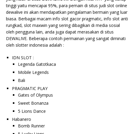
tinggi yaitu mencapai 95%, para pemain di situs judi slot online
dewalive ini akan mendapatkan pengalaman bermain yang luar
biasa. Berbagai macam info slot gacor pragmatic, info slot anti
rungkad, slot maxwin yang sering dibagikan di media sosial
oleh pengguna lain, anda juga dapat merasakan di situs
DEWALIVE. Beberapa contoh permainan yang sangat diminati
oleh slotter indonesia adalah :
IDN SLOT :
Legenda Gatotkaca
Mobile Legends
Bali
PRAGMATIC PLAY
Gates of Olympus
Sweet Bonanza
5 Lions Dance
Habanero
Bomb Runner
5 Lucky Lions