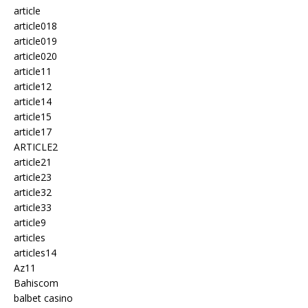
article
article018
article019
article020
article11
article12
article14
article15
article17
ARTICLE2
article21
article23
article32
article33
article9
articles
articles14
Az11
Bahiscom
balbet casino