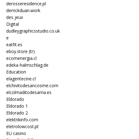
derosseresidence.pl
derrickduan.work
des jeux
Digital
dudleygraphicsstudio.co.uk
e
eatfit.es
eboy.store (tr)
ecomenergia.cl
edeka-halmschlag.de
Education
elagentecine.cl
elchivitodesancosme.com
elcolmaditodesarria.es
Eldorado
Eldorado 1
Eldorado 2
elektrikinfo.com
eletrolowcost.pt
EU casino