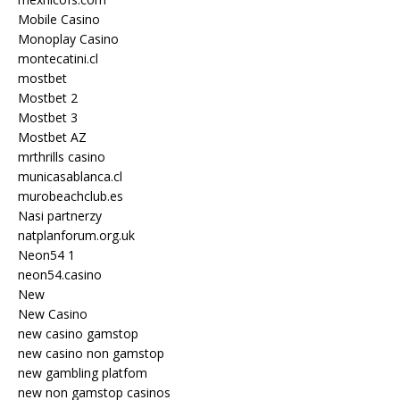
Mobile Casino
Monoplay Casino
montecatini.cl
mostbet
Mostbet 2
Mostbet 3
Mostbet AZ
mrthrills casino
municasablanca.cl
murobeachclub.es
Nasi partnerzy
natplanforum.org.uk
Neon54 1
neon54.casino
New
New Casino
new casino gamstop
new casino non gamstop
new gambling platfom
new non gamstop casinos