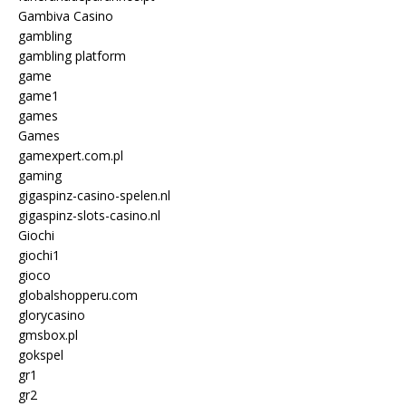
Gambiva Casino
gambling
gambling platform
game
game1
games
Games
gamexpert.com.pl
gaming
gigaspinz-casino-spelen.nl
gigaspinz-slots-casino.nl
Giochi
giochi1
gioco
globalshopperu.com
glorycasino
gmsbox.pl
gokspel
gr1
gr2