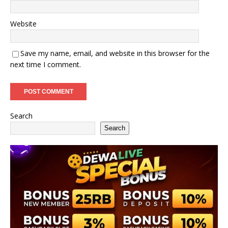
Website
Save my name, email, and website in this browser for the
next time I comment.
Search
Search