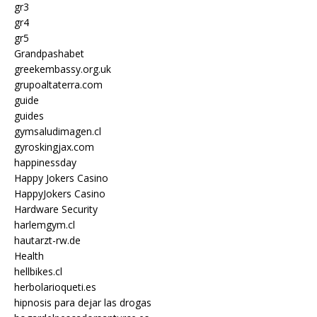
gr3
gr4
gr5
Grandpashabet
greekembassy.org.uk
grupoaltaterra.com
guide
guides
gymsaludimagen.cl
gyroskingjax.com
happinessday
Happy Jokers Casino
HappyJokers Casino
Hardware Security
harlemgym.cl
hautarzt-rw.de
Health
hellbikes.cl
herbolarioqueti.es
hipnosis para dejar las drogas