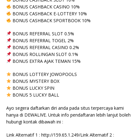
BONUS CASHBACK CASINO 10%
BONUS CASHBACK E-LOTTERY 10%
BONUS CASHBACK SPORTBOOK 10%
BONUS REFERRAL SLOT 0.5%
BONUS REFERRAL TOGEL 2%
BONUS REFERRAL CASINO 0.2%
BONUS ROLLINGAN SLOT 0.1%
BONUS EXTRA AJAK TEMAN 15%
BONUS LOTTERY JOWOPOOLS
BONUS MYSTERY BOX
BONUS LUCKY SPIN
BONUS 5 LUCKY BALL
Ayo segera daftarkan diri anda pada situs terpercaya kami
hanya di DEWALIVE. Untuk info pendaftaran lebih lanjut boleh
hubungi kontak dibawah ini :
Link Alternatif 1 : http://159.65.1.249/Link Alternatif 2 :