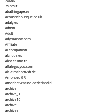
7Slots
7slots.it
abathingape.es
acousticboutique.co.uk
adaly.es
admin
Adult
adymainox.com
Affiliate
ai companion
alcrique.es
Alev casino tr
alfalegacyco.com
als-elmshorn-sh.de
Amonbet GR
amonbet-casino-nederland.nl
archive
archive_3
archive10
archive9
archivee