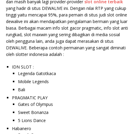
dan masih banyak lagi provider-provider
slot online terbaik
yang hadir di situs DEWALIVE ini. Dengan nilai RTP yang cukup
tinggi yaitu mencapai 95%, para pemain di situs judi slot online
dewalive ini akan mendapatkan pengalaman bermain yang luar
biasa. Berbagai macam info slot gacor pragmatic, info slot anti
rungkad, slot maxwin yang sering dibagikan di media sosial
oleh pengguna lain, anda juga dapat merasakan di situs
DEWALIVE. Beberapa contoh permainan yang sangat diminati
oleh slotter indonesia adalah :
IDN SLOT :
Legenda Gatotkaca
Mobile Legends
Bali
PRAGMATIC PLAY
Gates of Olympus
Sweet Bonanza
5 Lions Dance
Habanero