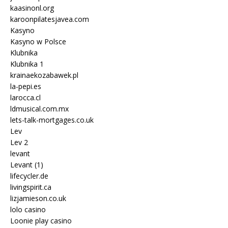
kaasinonl.org
karoonpilatesjavea.com
Kasyno
Kasyno w Polsce
Klubnika
Klubnika 1
krainaekozabawek.pl
la-pepi.es
larocca.cl
ldmusical.com.mx
lets-talk-mortgages.co.uk
Lev
Lev 2
levant
Levant (1)
lifecycler.de
livingspirit.ca
lizjamieson.co.uk
lolo casino
Loonie play casino