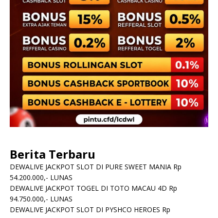
Berita Terbaru
DEWALIVE JACKPOT SLOT DI PURE SWEET MANIA Rp
54.200.000,- LUNAS
DEWALIVE JACKPOT TOGEL DI TOTO MACAU 4D Rp
94.750.000,- LUNAS
DEWALIVE JACKPOT SLOT DI PYSHCO HEROES Rp