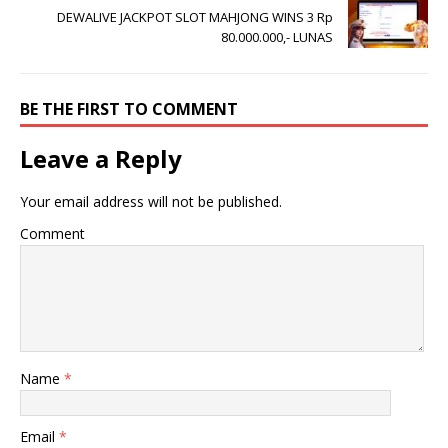
DEWALIVE JACKPOT SLOT MAHJONG WINS 3 Rp
80.000.000,- LUNAS
BE THE FIRST TO COMMENT
Leave a Reply
Your email address will not be published.
Comment
Name
*
Email
*