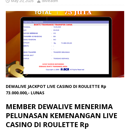
May 20, 2026
dliveadm
DEWALIVE JACKPOT LIVE CASINO DI ROULETTE
Rp
73.000.000,- LUNAS
MEMBER DEWALIVE MENERIMA
PELUNASAN KEMENANGAN LIVE
CASINO DI ROULETTE Rp