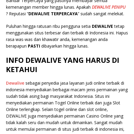
Bandar Terpercaya yang pastinya membayar semua
kemenangan member hingga lunas. Apakah
DEWALIVE
PENIPU
? Reputasi “
DEWALIVE
TERPERCAYA
” sudah sangat melekat.
Puluhan hingga ratusan ribu pengguna setia
DEWALIVE
tetap
menggunakan situs terbesar dan terbaik di Indonesia ini. Hapus
rasa was-was dan khawatir anda, kemenangan anda
berapapun
PASTI
dibayarkan hingga lunas.
INFO DEWALIVE
YANG HARUS DI
KETAHUI
Dewalive
sebagai penyedia jasa layanan judi online terbaik di
indonesia menyediakan berbagai macam jenis permainan yang
sudah tidak asing bagi masyarakat Indonesia. Situs ini
menyediakan permainan Togel Online terbaik dan juga Slot
Online terlengkap. Selain togel online dan slot online,
DEWALIVE juga menyediakan permainan Casino Online yang
tidak kalah seru dan mudah untuk dimainkan. Sangat mudah
untuk memulai permainan di situs judi terbaik di indonesia ini,