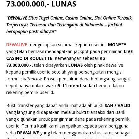
73.000.000,- LUNAS
“
DEWALIVE
Situs Togel Online, Casino Online, Slot Online Terbaik,
Terpercaya, Terbesar dan Terlengkap di Indonesia – Jackpot
berapapun pasti dibayar”
DEWALIVE
mengucapkan selamat kepada user id :
MON***
yang telah berhasil mendapatkan jackpot pada permainan
LIVE
CASINO DI ROULETTE
. Kemenangan sebesar
Rp
73.000.000,-.
telah dibayarkan
LUNAS
oleh pihak dewalive
kepada pemilik user id setelah yang bersangkutan mengisi
formulir
withdraw
. Proses pencairan dana berlangsung sangat
cepat hanya dalam waktu
5-11 menit
sudah berada dalam
rekening pemilik user id.
Bukti transfer yang dapat anda lihat adalah bukti
SAH / VALID
yang langsung di dapatkan melalui bukti transaksi dari Bank
yang digunakan untuk pengiriman dana pada rekening pemilik
user id. Terima kasih kami sampaikan kepada para pengguna
setia
DEWALIVE
yang telah menggunakan situs kami, sebagai