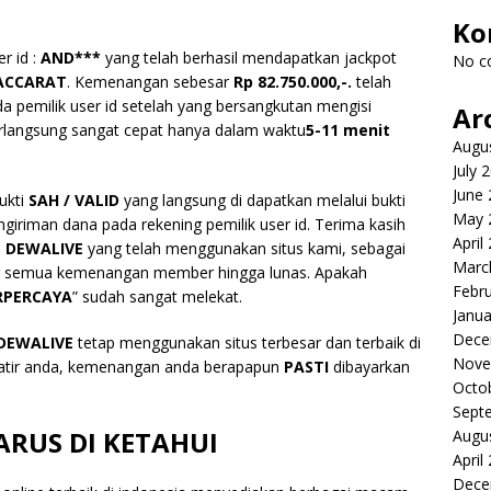
Ko
r id :
AND***
yang telah berhasil mendapatkan jackpot
No c
BACCARAT
. Kemenangan sebesar
Rp
82.750.000
,-.
telah
a pemilik user id setelah yang bersangkutan mengisi
Ar
erlangsung sangat cepat hanya dalam waktu
5-11 menit
Augu
July 
June
bukti
SAH / VALID
yang langsung di dapatkan melalui bukti
May 
giriman dana pada rekening pemilik user id. Terima kasih
April
a
DEWALIVE
yang telah menggunakan situs kami, sebagai
Marc
r semua kemenangan member hingga lunas. Apakah
Febr
RPERCAYA
” sudah sangat melekat.
Janua
Dece
DEWALIVE
tetap menggunakan situs terbesar dan terbaik di
Nove
watir anda, kemenangan anda berapapun
PASTI
dibayarkan
Octo
Sept
ARUS DI KETAHUI
Augu
April
Dece