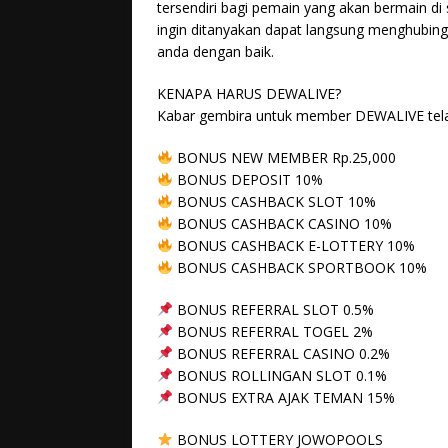
tersendiri bagi pemain yang akan bermain di 
ingin ditanyakan dapat langsung menghubingi
anda dengan baik.
KENAPA HARUS DEWALIVE?
Kabar gembira untuk member DEWALIVE tela
BONUS NEW MEMBER Rp.25,000
BONUS DEPOSIT 10%
BONUS CASHBACK SLOT 10%
BONUS CASHBACK CASINO 10%
BONUS CASHBACK E-LOTTERY 10%
BONUS CASHBACK SPORTBOOK 10%
BONUS REFERRAL SLOT 0.5%
BONUS REFERRAL TOGEL 2%
BONUS REFERRAL CASINO 0.2%
BONUS ROLLINGAN SLOT 0.1%
BONUS EXTRA AJAK TEMAN 15%
BONUS LOTTERY JOWOPOOLS