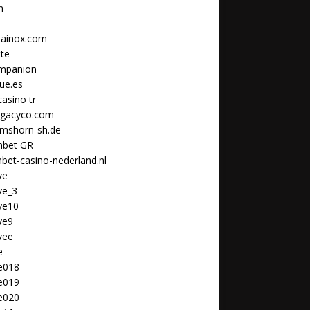
n
ainox.com
ate
ompanion
que.es
casino tr
legacyco.com
lmshorn-sh.de
bet GR
et-casino-nederland.nl
ve
ve_3
ve10
ve9
vee
e
le018
le019
le020