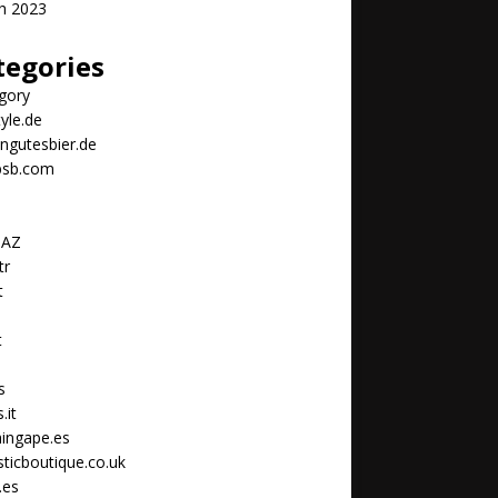
h 2023
tegories
gory
tyle.de
ongutesbier.de
bsb.com
 AZ
tr
t
t
s
.it
ingape.es
ticboutique.co.uk
.es