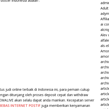
lotter indonesia adalah :
admi
Adult
adym
Affili
ai c
alcri
Alev 
alfa
als-e
Amon
amonb
archi
archi
archi
archi
archi
articl
 judi online terbaik di Indonesia ini, para pemain cukup
artic
engan ditunjang oleh proses deposit cepat dan withdraw
artic
EWALIVE akan selalu dapat anda mainkan. Kecepatan server
artic
BEBAS INTERNET POSTIF
juga memberikan kenyamanan