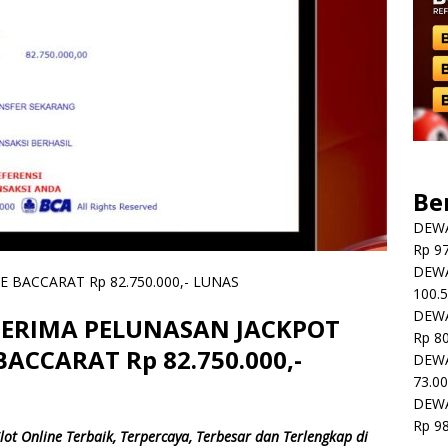
Be
DEWA
Rp 9
DEWA
E BACCARAT Rp 82.750.000,- LUNAS
100.
DEWA
ERIMA PELUNASAN JACKPOT
Rp 8
BACCARAT Rp 82.750.000,-
DEWA
73.0
DEWA
Rp 9
Slot Online Terbaik, Terpercaya, Terbesar dan Terlengkap di