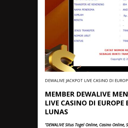
DEWALIVE JACKPOT LIVE CASINO DI EUROP
MEMBER DEWALIVE MEN
LIVE CASINO DI EUROPE 
LUNAS
“
DEWALIVE
Situs Togel Online, Casino Online, 