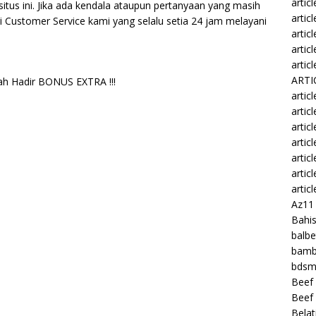
artic
situs ini. Jika ada kendala ataupun pertanyaan yang masih
artic
 Customer Service kami yang selalu setia 24 jam melayani
artic
artic
artic
ARTI
h Hadir BONUS EXTRA !!!
artic
artic
artic
artic
artic
articl
artic
Az11
Bahi
balbe
bamb
bdsm
Beef 
Beef 
Belat