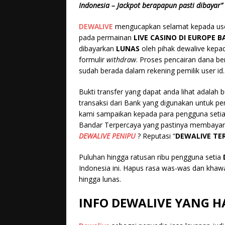
Indonesia – Jackpot berapapun pasti dibayar”
DEWALIVE
mengucapkan selamat kepada use
pada permainan
LIVE CASINO DI EUROPE 
dibayarkan
LUNAS
oleh pihak dewalive kepad
formulir
withdraw
. Proses pencairan dana b
sudah berada dalam rekening pemilik user id.
Bukti transfer yang dapat anda lihat adalah 
transaksi dari Bank yang digunakan untuk pen
kami sampaikan kepada para pengguna seti
Bandar Terpercaya yang pastinya membaya
DEWALIVE
PENIPU
? Reputasi “
DEWALIVE
TE
Puluhan hingga ratusan ribu pengguna setia
Indonesia ini. Hapus rasa was-was dan kha
hingga lunas.
INFO DEWALIVE
YANG H