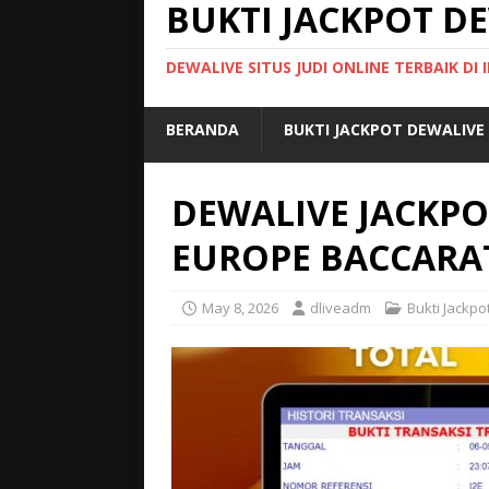
BUKTI JACKPOT D
DEWALIVE SITUS JUDI ONLINE TERBAIK DI
BERANDA
BUKTI JACKPOT DEWALIVE
DEWALIVE JACKPOT
EUROPE BACCARAT 
May 8, 2026
dliveadm
Bukti Jackp