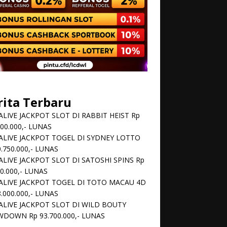
rita Terbaru
LIVE JACKPOT SLOT DI RABBIT HEIST Rp
500.000,- LUNAS
LIVE JACKPOT TOGEL DI SYDNEY LOTTO
0.750.000,- LUNAS
LIVE JACKPOT SLOT DI SATOSHI SPINS Rp
00.000,- LUNAS
LIVE JACKPOT TOGEL DI TOTO MACAU 4D
8.000.000,- LUNAS
LIVE JACKPOT SLOT DI WILD BOUTY
DOWN Rp 93.700.000,- LUNAS