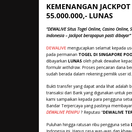
KEMENANGAN
JACKPOT
55.000.000,- LUNAS
“
DEWALIVE
Situs Togel Online, Casino Online, 
Indonesia – Jackpot berapapun pasti dibayar”
DEWALIVE
mengucapkan selamat kepada use
pada permainan
TOGEL DI SINGAPORE PO
dibayarkan
LUNAS
oleh pihak dewalive kepad
formulir
withdraw
. Proses pencairan dana b
sudah berada dalam rekening pemilik user id.
Bukti transfer yang dapat anda lihat adalah 
transaksi dari Bank yang digunakan untuk pen
kami sampaikan kepada para pengguna seti
Bandar Terpercaya yang pastinya membaya
DEWALIVE
PENIPU
? Reputasi “
DEWALIVE
TE
Puluhan hingga ratusan ribu pengguna setia
Indonesia ini. Hapus rasa was-was dan kha