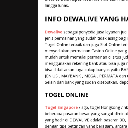
hingga lunas.
INFO DEWALIVE
YANG H
Dewalive
sebagai penyedia jasa layanan jud
jenis permainan yang sudah tidak asing bagi
Togel Online terbaik dan juga Slot Online ter
menyediakan permainan Casino Online yang 
mudah untuk memulai permainan di situs judi
menggunakan rekening bank atau bisa jug
bisa didaftarkan juga cukup banyak yaitu B
JENIUS , MAYBANK , MEGA , PERMATA dan u
Selain dari bank yang sudah disebutkan, depo
TOGEL ONLINE
Togel Singapore
/ sgp, togel Hongkong / hk
beberapa pasaran besar yang sangat diminati 
yang hadir di DEWALIVE adalah pasaran 3D, 
dengan tipe bettingan yang beragam, antara lai