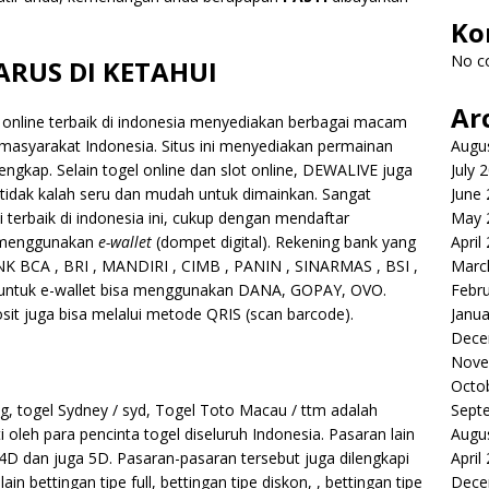
Ko
No c
ARUS DI KETAHUI
Ar
i online terbaik di indonesia menyediakan berbagai macam
 masyarakat Indonesia. Situs ini menyediakan permainan
Augu
lengkap. Selain togel online dan slot online, DEWALIVE juga
July 
tidak kalah seru dan mudah untuk dimainkan. Sangat
June
 terbaik di indonesia ini, cukup dengan mendaftar
May 
a menggunakan
e-wallet
(dompet digital). Rekening bank yang
April
ANK BCA , BRI , MANDIRI , CIMB , PANIN , SINARMAS , BSI ,
Marc
ntuk e-wallet bisa menggunakan DANA, GOPAY, OVO.
Febr
sit juga bisa melalui metode QRIS (scan barcode).
Janua
Dece
Nove
Octo
g, togel Sydney / syd, Togel Toto Macau / ttm adalah
Sept
oleh para pencinta togel diseluruh Indonesia. Pasaran lain
Augu
4D dan juga 5D. Pasaran-pasaran tersebut juga dilengkapi
April
n bettingan tipe full, bettingan tipe diskon, , bettingan tipe
Dece