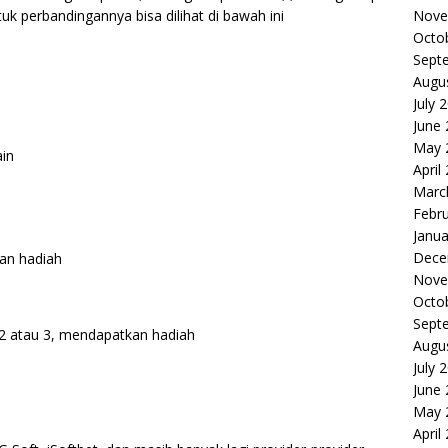
tuk perbandingannya bisa dilihat di bawah ini
Nove
Octo
Sept
Augu
July 
June
May 
ain
April
Marc
Febr
Janua
Dece
kan hadiah
Nove
Octo
Sept
1, 2 atau 3, mendapatkan hadiah
Augu
July 
June
May 
April