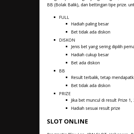
BB (Bolak Balik), dan bettingan tipe prize. un
FULL
Hadiah paling besar
Bet tidak ada diskon
DISKON
Jenis bet yang sering dipilih pem
Hadiah cukup besar
Bet ada diskon
BB
Result terbalik, tetap mendapat
Bet tidak ada diskon
PRIZE
Jika bet muncul di result Prize 
Hadiah sesuai result prize
SLOT ONLINE