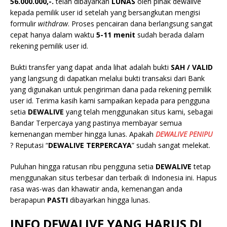
56.000.000,-.
telah dibayarkan
LUNAS
oleh pihak dewalive
kepada pemilik user id setelah yang bersangkutan mengisi
formulir
withdraw
. Proses pencairan dana berlangsung sangat
cepat hanya dalam waktu
5-11 menit
sudah berada dalam
rekening pemilik user id.
Bukti transfer yang dapat anda lihat adalah bukti
SAH / VALID
yang langsung di dapatkan melalui bukti transaksi dari Bank
yang digunakan untuk pengiriman dana pada rekening pemilik
user id. Terima kasih kami sampaikan kepada para pengguna
setia
DEWALIVE
yang telah menggunakan situs kami, sebagai
Bandar Terpercaya yang pastinya membayar semua
kemenangan member hingga lunas. Apakah
DEWALIVE
PENIPU
? Reputasi “
DEWALIVE
TERPERCAYA
” sudah sangat melekat.
Puluhan hingga ratusan ribu pengguna setia
DEWALIVE
tetap
menggunakan situs terbesar dan terbaik di Indonesia ini. Hapus
rasa was-was dan khawatir anda, kemenangan anda
berapapun
PASTI
dibayarkan hingga lunas.
INFO DEWALIVE
YANG HARUS DI