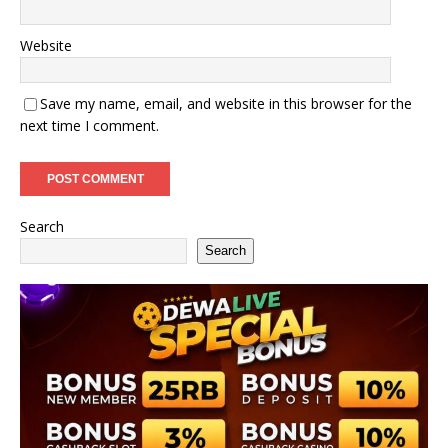
Website
Save my name, email, and website in this browser for the
next time I comment.
Search
Search