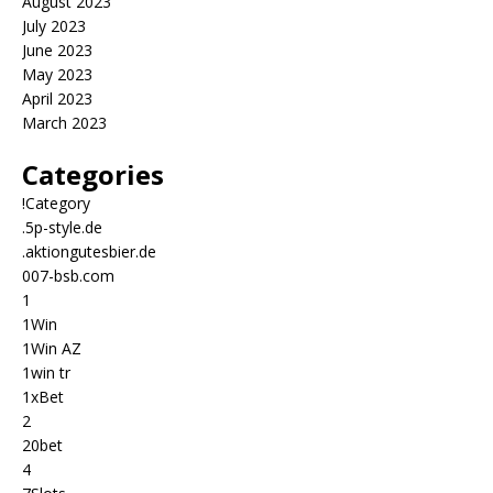
August 2023
July 2023
June 2023
May 2023
April 2023
March 2023
Categories
!Category
.5p-style.de
.aktiongutesbier.de
007-bsb.com
1
1Win
1Win AZ
1win tr
1xBet
2
20bet
4