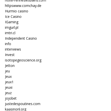
hotel-renneslesbains.com
httpswww.comchay.de
Hurmio casino
Ice Casino
IGaming
imgurl.pl
imtri.cl
Independent Casino
info
interviews
Invest
isotopegeoscience.org
Jetton
jeu
Jeux
jeux1
jeuxi
jeuz
jojobet
justedespoutines.com
kaasinonl.org