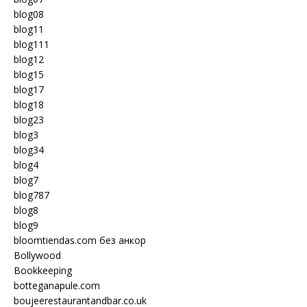
blog08
blog11
blog111
blog12
blog15
blog17
blog18
blog23
blog3
blog34
blog4
blog7
blog787
blog8
blog9
bloomtiendas.com без анкор
Bollywood
Bookkeeping
botteganapule.com
boujeerestaurantandbar.co.uk