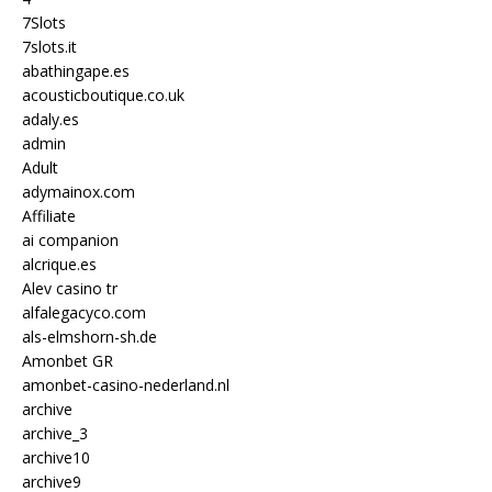
7Slots
7slots.it
abathingape.es
acousticboutique.co.uk
adaly.es
admin
Adult
adymainox.com
Affiliate
ai companion
alcrique.es
Alev casino tr
alfalegacyco.com
als-elmshorn-sh.de
Amonbet GR
amonbet-casino-nederland.nl
archive
archive_3
archive10
archive9