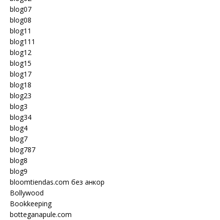
blog07
blog08
blog11
blog111
blog12
blog15
blog17
blog18
blog23
blog3
blog34
blog4
blog7
blog787
blog8
blog9
bloomtiendas.com без анкор
Bollywood
Bookkeeping
botteganapule.com