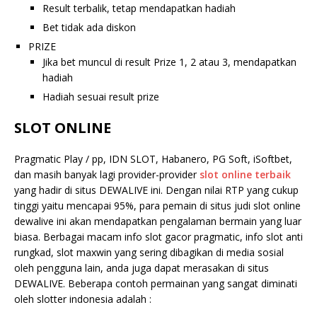
Result terbalik, tetap mendapatkan hadiah
Bet tidak ada diskon
PRIZE
Jika bet muncul di result Prize 1, 2 atau 3, mendapatkan
hadiah
Hadiah sesuai result prize
SLOT ONLINE
Pragmatic Play / pp, IDN SLOT, Habanero, PG Soft, iSoftbet,
dan masih banyak lagi provider-provider
slot online terbaik
yang hadir di situs DEWALIVE ini. Dengan nilai RTP yang cukup
tinggi yaitu mencapai 95%, para pemain di situs judi slot online
dewalive ini akan mendapatkan pengalaman bermain yang luar
biasa. Berbagai macam info slot gacor pragmatic, info slot anti
rungkad, slot maxwin yang sering dibagikan di media sosial
oleh pengguna lain, anda juga dapat merasakan di situs
DEWALIVE. Beberapa contoh permainan yang sangat diminati
oleh slotter indonesia adalah :