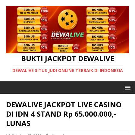
BUKTI JACKPOT DEWALIVE
DEWALIVE SITUS JUDI ONLINE TERBAIK DI INDONESIA
DEWALIVE JACKPOT LIVE CASINO
DI IDN 4 STAND Rp 65.000.000,-
LUNAS