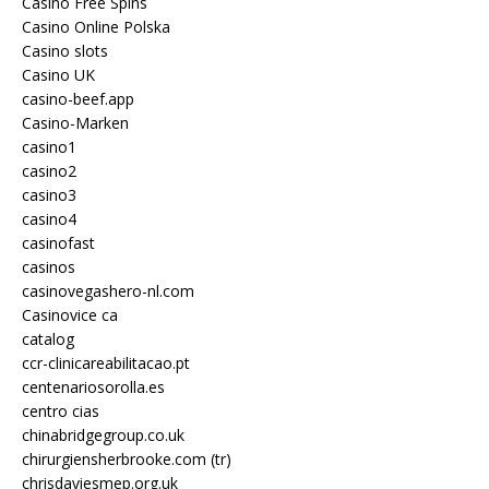
Casino Free Spins
Casino Online Polska
Casino slots
Casino UK
casino-beef.app
Casino-Marken
casino1
casino2
casino3
casino4
casinofast
casinos
casinovegashero-nl.com
Casinovice ca
catalog
ccr-clinicareabilitacao.pt
centenariosorolla.es
centro cias
chinabridgegroup.co.uk
chirurgiensherbrooke.com (tr)
chrisdaviesmep.org.uk