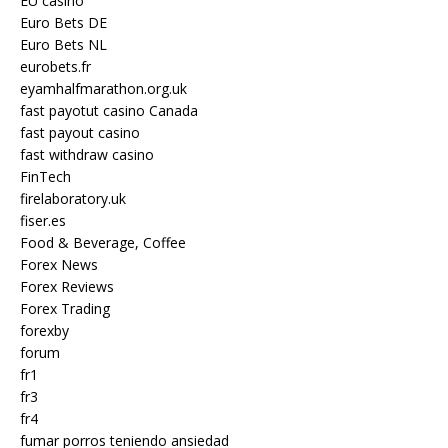
EU casino
Euro Bets DE
Euro Bets NL
eurobets.fr
eyamhalfmarathon.org.uk
fast payotut casino Canada
fast payout casino
fast withdraw casino
FinTech
firelaboratory.uk
fiser.es
Food & Beverage, Coffee
Forex News
Forex Reviews
Forex Trading
forexby
forum
fr1
fr3
fr4
fumar porros teniendo ansiedad