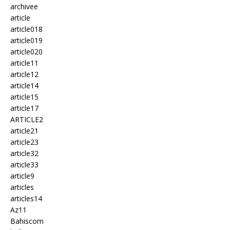
archivee
article
article018
article019
article020
article11
article12
article14
article15
article17
ARTICLE2
article21
article23
article32
article33
article9
articles
articles14
Az11
Bahiscom