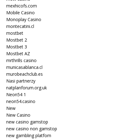
mexhicofs.com
Mobile Casino
Monoplay Casino
montecatini.cl
mostbet
Mostbet 2
Mostbet 3
Mostbet AZ
mrthrills casino
municasablanca.cl
murobeachclub.es
Nasi partnerzy
natplanforum.org.uk
Neon54 1
neon54.casino
New
New Casino
new casino gamstop
new casino non gamstop
new gambling platfom