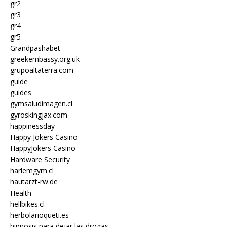
gr2
gr3
gr4
gr5
Grandpashabet
greekembassy.org.uk
grupoaltaterra.com
guide
guides
gymsaludimagen.cl
gyroskingjax.com
happinessday
Happy Jokers Casino
HappyJokers Casino
Hardware Security
harlemgym.cl
hautarzt-rw.de
Health
hellbikes.cl
herbolarioqueti.es
hipnosis para dejar las drogas