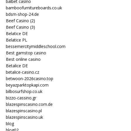
balbet casino
bamboofurnitureboards.co.uk
bdsm-shop-24.de
Beef Casino (2)
Beef Casino (3)
Belatice DE
Belatice PL
bessemercitymiddleschool.com
Best gamstop casino
Best online casino
Betalice DE
betalice-casino.cz
betwoon-2026casino.top
beyazparktopkapi.com
bilbosurfshop.co.uk
bizzo-cassino.gr
blazespinscasino.com.de
blazespinscasino.pl
blazespinscasino.uk
blog
blog02