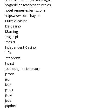
hogardelpescadorsanturce.es
hotel-renneslesbains.com
httpswww.comchay.de
Hurmio casino
Ice Casino
IGaming
imgurl.pl
imtri.cl
Independent Casino
info
interviews
Invest
isotopegeoscience.org
Jetton
jeu
Jeux
jeux1
jeuxi
jeuz
jojobet