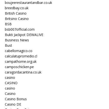
boujeerestaurantandbar.co.uk
breedbay.co.uk
British Casino
Britsino Casino
BSB
bsb007official.com
Bukti Jackpot DEWALIVE
Business News
Bust
cabellomagico.co
calculatupromedio.cl
campathome.org.uk
camposchicken.pe
caragordacantina.co.uk
casino
CASINO
casino
Casino
Casino Bonus
Casino DE