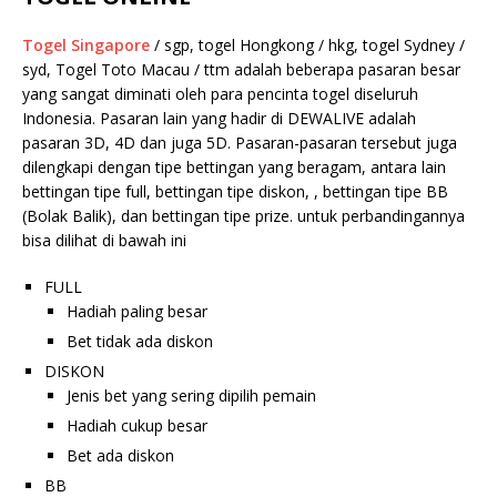
Togel Singapore
/ sgp, togel Hongkong / hkg, togel Sydney /
syd, Togel Toto Macau / ttm adalah beberapa pasaran besar
yang sangat diminati oleh para pencinta togel diseluruh
Indonesia. Pasaran lain yang hadir di DEWALIVE adalah
pasaran 3D, 4D dan juga 5D. Pasaran-pasaran tersebut juga
dilengkapi dengan tipe bettingan yang beragam, antara lain
bettingan tipe full, bettingan tipe diskon, , bettingan tipe BB
(Bolak Balik), dan bettingan tipe prize. untuk perbandingannya
bisa dilihat di bawah ini
FULL
Hadiah paling besar
Bet tidak ada diskon
DISKON
Jenis bet yang sering dipilih pemain
Hadiah cukup besar
Bet ada diskon
BB