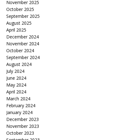
November 2025
October 2025
September 2025
August 2025
April 2025
December 2024
November 2024
October 2024
September 2024
August 2024
July 2024
June 2024
May 2024
April 2024
March 2024
February 2024
January 2024
December 2023
November 2023
October 2023
September 2023