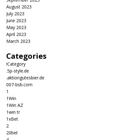
August 2023
July 2023
June 2023
May 2023
April 2023
March 2023
Categories
!Category
.5p-style.de
.aktiongutesbier.de
007-bsb.com
1
1Win
1Win AZ
1win tr
1xBet
2
20bet
4