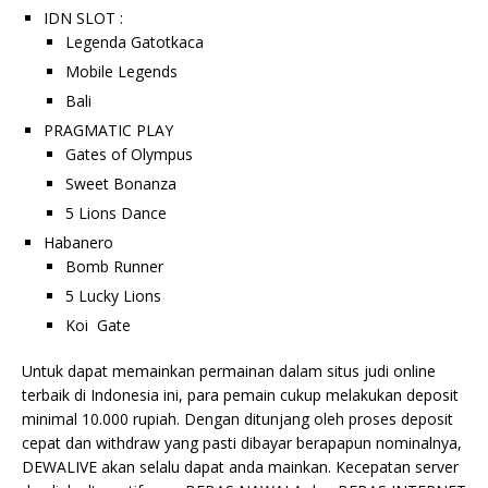
IDN SLOT :
Legenda Gatotkaca
Mobile Legends
Bali
PRAGMATIC PLAY
Gates of Olympus
Sweet Bonanza
5 Lions Dance
Habanero
Bomb Runner
5 Lucky Lions
Koi Gate
Untuk dapat memainkan permainan dalam situs judi online
terbaik di Indonesia ini, para pemain cukup melakukan deposit
minimal 10.000 rupiah. Dengan ditunjang oleh proses deposit
cepat dan withdraw yang pasti dibayar berapapun nominalnya,
DEWALIVE akan selalu dapat anda mainkan. Kecepatan server