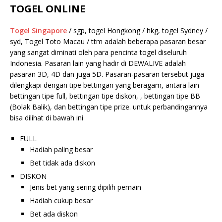
TOGEL ONLINE
Togel Singapore
/ sgp, togel Hongkong / hkg, togel Sydney /
syd, Togel Toto Macau / ttm adalah beberapa pasaran besar
yang sangat diminati oleh para pencinta togel diseluruh
Indonesia. Pasaran lain yang hadir di DEWALIVE adalah
pasaran 3D, 4D dan juga 5D. Pasaran-pasaran tersebut juga
dilengkapi dengan tipe bettingan yang beragam, antara lain
bettingan tipe full, bettingan tipe diskon, , bettingan tipe BB
(Bolak Balik), dan bettingan tipe prize. untuk perbandingannya
bisa dilihat di bawah ini
FULL
Hadiah paling besar
Bet tidak ada diskon
DISKON
Jenis bet yang sering dipilih pemain
Hadiah cukup besar
Bet ada diskon