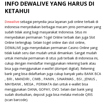
INFO DEWALIVE
YANG HARUS DI
KETAHUI
Dewalive
sebagai penyedia jasa layanan judi online terbaik di
indonesia menyediakan berbagai macam jenis permainan yang
sudah tidak asing bagi masyarakat Indonesia. Situs ini
menyediakan permainan Togel Online terbaik dan juga Slot
Online terlengkap. Selain togel online dan slot online,
DEWALIVE juga menyediakan permainan Casino Online yang
tidak kalah seru dan mudah untuk dimainkan. Sangat mudah
untuk memulai permainan di situs judi terbaik di indonesia ini,
cukup dengan mendaftar menggunakan rekening bank atau
bisa juga menggunakan
e-wallet
(dompet digital). Rekening
bank yang bisa didaftarkan juga cukup banyak yaitu BANK BCA
, BRI , MANDIRI , CIMB , PANIN , SINARMAS , BSI , JENIUS ,
MAYBANK , MEGA , PERMATA dan untuk e-wallet bisa
menggunakan DANA, GOPAY, OVO. Selain dari bank yang
sudah disebutkan, deposit juga bisa melalui metode QRIS
(scan barcode).