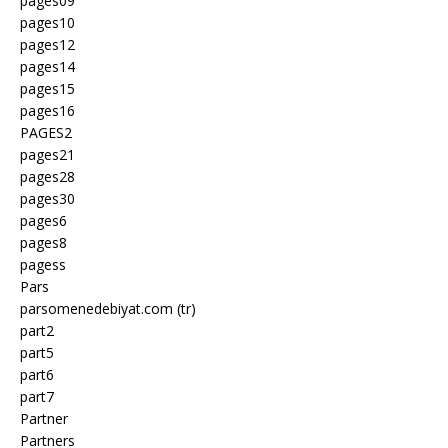
pages09
pages10
pages12
pages14
pages15
pages16
PAGES2
pages21
pages28
pages30
pages6
pages8
pagess
Pars
parsomenedebiyat.com (tr)
part2
part5
part6
part7
Partner
Partners