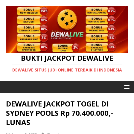
BUKTI JACKPOT DEWALIVE
DEWALIVE SITUS JUDI ONLINE TERBAIK DI INDONESIA
DEWALIVE JACKPOT TOGEL DI
SYDNEY POOLS Rp 70.400.000,-
LUNAS