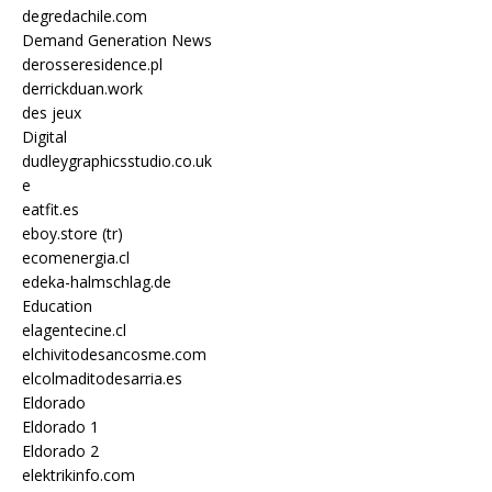
degredachile.com
Demand Generation News
derosseresidence.pl
derrickduan.work
des jeux
Digital
dudleygraphicsstudio.co.uk
e
eatfit.es
eboy.store (tr)
ecomenergia.cl
edeka-halmschlag.de
Education
elagentecine.cl
elchivitodesancosme.com
elcolmaditodesarria.es
Eldorado
Eldorado 1
Eldorado 2
elektrikinfo.com