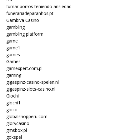
fumar porros teniendo ansiedad
funerariadeparanhos.pt
Gambiva Casino
gambling
gambling platform
game
game1
games
Games
gamexpert.com.pl
gaming
gigaspinz-casino-spelen.nl
gigaspinz-slots-casino.nl
Giochi
giochi1
gioco
globalshopperu.com
glorycasino
gmsbox.pl
gokspel