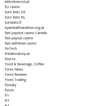
eletrolowcost.pt
EU casino
Euro Bets DE
Euro Bets NL
eurobets.fr
eyamhalfmarathon.org.uk
fast payotut casino Canada
fast payout casino
fast withdraw casino
FinTech
firelaboratory.uk
fiser.es
Food & Beverage, Coffee
Forex News
Forex Reviews
Forex Trading
forexby
forum
fr1
fr3
fr4