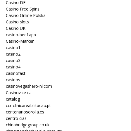
Casino DE
Casino Free Spins
Casino Online Polska
Casino slots
Casino UK
casino-beef.app
Casino-Marken
casino1
casino2
casino3
casino4
casinofast
casinos
casinovegashero-nl.com
Casinovice ca
catalog
ccr-clinicareabilitacao.pt
centenariosorolla.es
centro cias
chinabridgegroup.co.uk