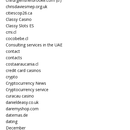
chirurgiensherbrooke.com (tr)
chrisdaviesmep.org.uk
citiescop26.ca
Classy Casino
Classy Slots ES
cmi.cl
cocobebe.cl
Consulting services in the UAE
contact
contacts
costaaraucania.cl
credit card casinos
crypto
Cryptocurrency News
Cryptocurrency service
curacau casino
danieldeasy.co.uk
daremyshop.com
datemas.de
dating
December