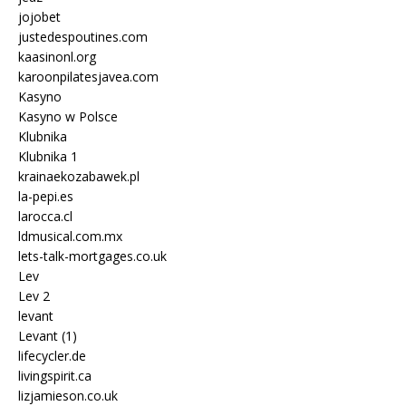
jojobet
justedespoutines.com
kaasinonl.org
karoonpilatesjavea.com
Kasyno
Kasyno w Polsce
Klubnika
Klubnika 1
krainaekozabawek.pl
la-pepi.es
larocca.cl
ldmusical.com.mx
lets-talk-mortgages.co.uk
Lev
Lev 2
levant
Levant (1)
lifecycler.de
livingspirit.ca
lizjamieson.co.uk