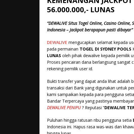
KEMENANGAN
JACKPOT 
56.000.000,- LUNAS
“
DEWALIVE
Situs Togel Online, Casino Online, 
Indonesia – Jackpot berapapun pasti dibayar”
DEWALIVE
mengucapkan selamat kepada use
pada permainan
TOGEL DI SYDNEY POOLS
LUNAS
oleh pihak dewalive kepada pemilik u
Proses pencairan dana berlangsung sangat 
rekening pemilik user id.
Bukti transfer yang dapat anda lihat adalah 
transaksi dari Bank yang digunakan untuk pen
kami sampaikan kepada para pengguna seti
Bandar Terpercaya yang pastinya membaya
DEWALIVE
PENIPU
? Reputasi “
DEWALIVE
TE
Puluhan hingga ratusan ribu pengguna setia
Indonesia ini. Hapus rasa was-was dan kha
hingga lunas.