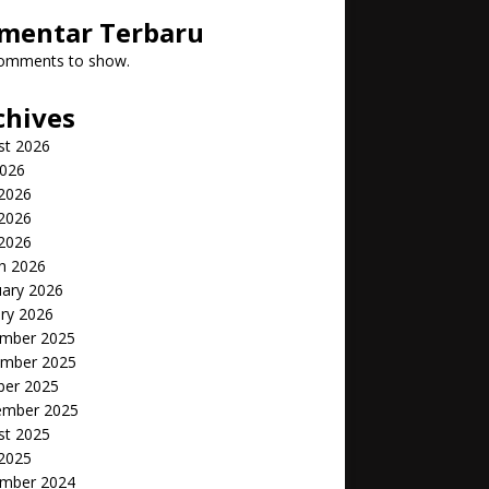
mentar Terbaru
omments to show.
chives
st 2026
2026
 2026
2026
 2026
h 2026
uary 2026
ry 2026
mber 2025
mber 2025
ber 2025
ember 2025
st 2025
 2025
mber 2024