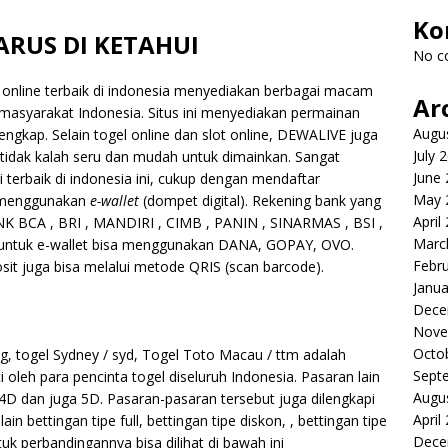
Ko
ARUS DI KETAHUI
No c
i online terbaik di indonesia menyediakan berbagai macam
Ar
 masyarakat Indonesia. Situs ini menyediakan permainan
Augu
lengkap. Selain togel online dan slot online, DEWALIVE juga
July 
tidak kalah seru dan mudah untuk dimainkan. Sangat
June
 terbaik di indonesia ini, cukup dengan mendaftar
May 
a menggunakan
e-wallet
(dompet digital). Rekening bank yang
April
ANK BCA , BRI , MANDIRI , CIMB , PANIN , SINARMAS , BSI ,
Marc
ntuk e-wallet bisa menggunakan DANA, GOPAY, OVO.
Febr
sit juga bisa melalui metode QRIS (scan barcode).
Janua
Dece
Nove
Octo
g, togel Sydney / syd, Togel Toto Macau / ttm adalah
Sept
oleh para pencinta togel diseluruh Indonesia. Pasaran lain
Augu
4D dan juga 5D. Pasaran-pasaran tersebut juga dilengkapi
April
n bettingan tipe full, bettingan tipe diskon, , bettingan tipe
Dece
tuk perbandingannya bisa dilihat di bawah ini