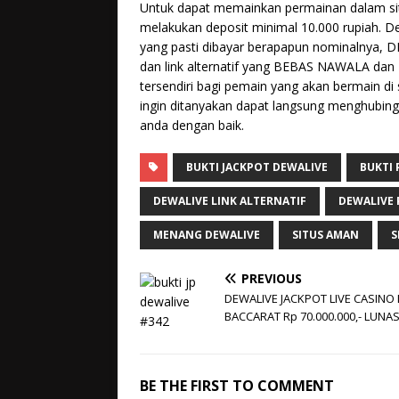
Untuk dapat memainkan permainan dalam situs
melakukan deposit minimal 10.000 rupiah. D
yang pasti dibayar berapapun nominalnya, D
dan link alternatif yang BEBAS NAWALA d
tersendiri bagi pemain yang akan bermain di 
ingin ditanyakan dapat langsung menghubingi
anda dengan baik.
BUKTI JACKPOT DEWALIVE
BUKTI
DEWALIVE LINK ALTERNATIF
DEWALIVE 
MENANG DEWALIVE
SITUS AMAN
S
PREVIOUS
DEWALIVE JACKPOT LIVE CASINO 
BACCARAT Rp 70.000.000,- LUNA
BE THE FIRST TO COMMENT