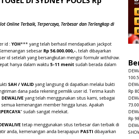
TOGEL DI SYDNEY POOLS Rp
Slot Online Terbaik, Terpercaya, Terbesar dan Terlengkap di
r id :
YOH
*** yang telah berhasil mendapatkan jackpot
Kemenangan sebesar
Rp 56.000.000,-.
telah dibayarkan
ser id setelah yang bersangkutan mengisi formulir
withdraw
.
Be
cepat hanya dalam waktu
5-11 menit
sudah berada dalam
DEWA
100.
bukti
SAH / VALID
yang langsung di dapatkan melalui bukti
DEWA
giriman dana pada rekening pemilik user id. Terima kasih
Rp 8
a
DEWALIVE
yang telah menggunakan situs kami, sebagai
DEWA
r semua kemenangan member hingga lunas. Apakah
73.0
RPERCAYA
” sudah sangat melekat.
DEWA
Rp 9
DEWALIVE
tetap menggunakan situs terbesar dan terbaik di
DEWA
watir anda, kemenangan anda berapapun
PASTI
dibayarkan
SHOW