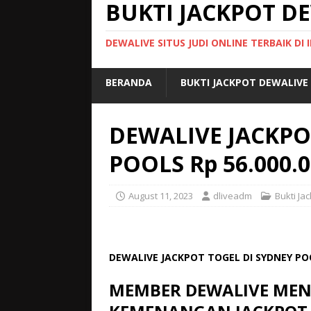
BUKTI JACKPOT D
DEWALIVE SITUS JUDI ONLINE TERBAIK DI
BERANDA
BUKTI JACKPOT DEWALIVE
DEWALIVE JACKPO
POOLS Rp 56.000.
August 11, 2023
dliveadm
Bukti Ja
DEWALIVE JACKPOT TOGEL DI SYDNEY POO
MEMBER DEWALIVE ME