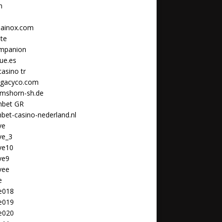
n
ainox.com
ate
ompanion
que.es
casino tr
legacyco.com
lmshorn-sh.de
bet GR
et-casino-nederland.nl
ve
ve_3
ve10
ve9
vee
e
le018
le019
le020