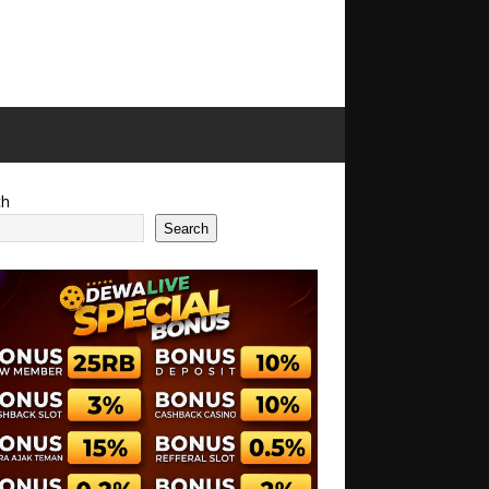
ch
Search