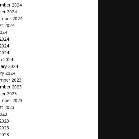
mber 2024
ber 2024
ember 2024
st 2024
2024
 2024
2024
 2024
h 2024
uary 2024
ry 2024
mber 2023
mber 2023
ber 2023
ember 2023
st 2023
2023
 2023
2023
 2023