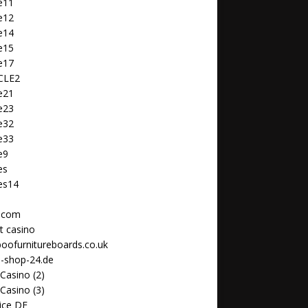
le11
le12
le14
le15
le17
CLE2
le21
le23
le32
le33
le9
es
les14
scom
t casino
oofurnitureboards.co.uk
-shop-24.de
Casino (2)
Casino (3)
ice DE