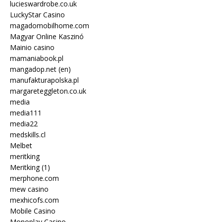
lucieswardrobe.co.uk
LuckyStar Casino
magadomobilhome.com
Magyar Online Kaszinó
Mainio casino
mamaniabook.pl
mangadop.net (en)
manufakturapolska.pl
margareteggleton.co.uk
media
media111
media22
medskills.cl
Melbet
meritking
Meritking (1)
merphone.com
mew casino
mexhicofs.com
Mobile Casino
Monoplay Casino