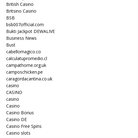
British Casino
Britsino Casino
BSB
bsb007official.com
Bukti Jackpot DEWALIVE
Business News
Bust
cabellomagico.co
calculatupromedio.cl
campathome.org.uk
camposchicken.pe
caragordacantina.co.uk
casino
CASINO
casino
Casino
Casino Bonus
Casino DE
Casino Free Spins
Casino slots