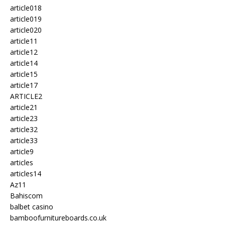
article018
article019
article020
article11
article12
article14
article15
article17
ARTICLE2
article21
article23
article32
article33
article9
articles
articles14
Az11
Bahiscom
balbet casino
bamboofurnitureboards.co.uk