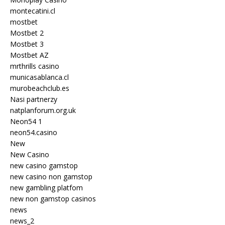
montecatini.cl
mostbet
Mostbet 2
Mostbet 3
Mostbet AZ
mrthrills casino
municasablanca.cl
murobeachclub.es
Nasi partnerzy
natplanforum.org.uk
Neon54 1
neon54.casino
New
New Casino
new casino gamstop
new casino non gamstop
new gambling platfom
new non gamstop casinos
news
news_2