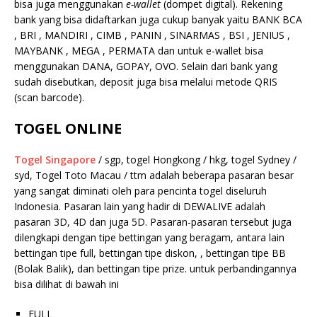
bisa juga menggunakan
e-wallet
(dompet digital). Rekening
bank yang bisa didaftarkan juga cukup banyak yaitu BANK BCA
, BRI , MANDIRI , CIMB , PANIN , SINARMAS , BSI , JENIUS ,
MAYBANK , MEGA , PERMATA dan untuk e-wallet bisa
menggunakan DANA, GOPAY, OVO. Selain dari bank yang
sudah disebutkan, deposit juga bisa melalui metode QRIS
(scan barcode).
TOGEL ONLINE
Togel Singapore
/ sgp, togel Hongkong / hkg, togel Sydney /
syd, Togel Toto Macau / ttm adalah beberapa pasaran besar
yang sangat diminati oleh para pencinta togel diseluruh
Indonesia. Pasaran lain yang hadir di DEWALIVE adalah
pasaran 3D, 4D dan juga 5D. Pasaran-pasaran tersebut juga
dilengkapi dengan tipe bettingan yang beragam, antara lain
bettingan tipe full, bettingan tipe diskon, , bettingan tipe BB
(Bolak Balik), dan bettingan tipe prize. untuk perbandingannya
bisa dilihat di bawah ini
FULL