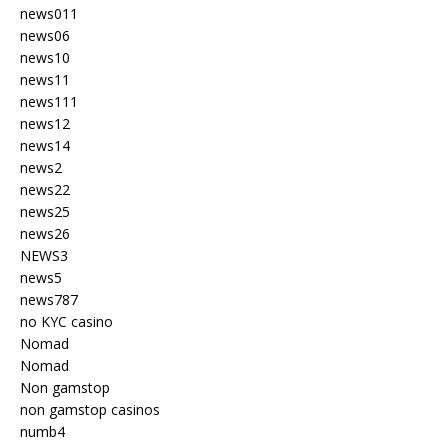
news011
news06
news10
news11
news111
news12
news14
news2
news22
news25
news26
NEWS3
news5
news787
no KYC casino
Nomad
Nomad
Non gamstop
non gamstop casinos
numb4