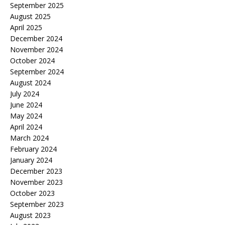
September 2025
August 2025
April 2025
December 2024
November 2024
October 2024
September 2024
August 2024
July 2024
June 2024
May 2024
April 2024
March 2024
February 2024
January 2024
December 2023
November 2023
October 2023
September 2023
August 2023