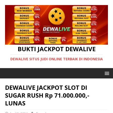
BUKTI JACKPOT DEWALIVE
DEWALIVE SITUS JUDI ONLINE TERBAIK DI INDONESIA
DEWALIVE JACKPOT SLOT DI
SUGAR RUSH Rp 71.000.000,-
LUNAS