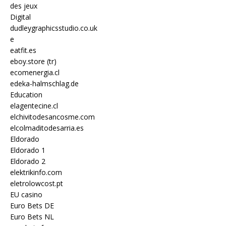
des jeux
Digital
dudleygraphicsstudio.co.uk
e
eatfit.es
eboy.store (tr)
ecomenergia.cl
edeka-halmschlag.de
Education
elagentecine.cl
elchivitodesancosme.com
elcolmaditodesarria.es
Eldorado
Eldorado 1
Eldorado 2
elektrikinfo.com
eletrolowcost.pt
EU casino
Euro Bets DE
Euro Bets NL