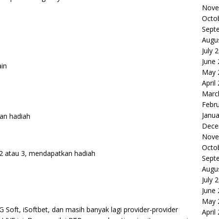
Nove
Octo
Sept
Augu
July 
June
ain
May 
April
Marc
Febr
Janua
kan hadiah
Dece
Nove
Octo
1, 2 atau 3, mendapatkan hadiah
Sept
Augu
July 
June
May 
 Soft, iSoftbet, dan masih banyak lagi provider-provider
April