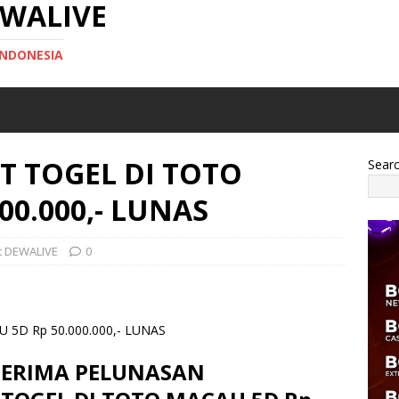
EWALIVE
 INDONESIA
T TOGEL DI TOTO
Sear
00.000,- LUNAS
ot DEWALIVE
0
5D Rp 50.000.000,- LUNAS
NERIMA PELUNASAN