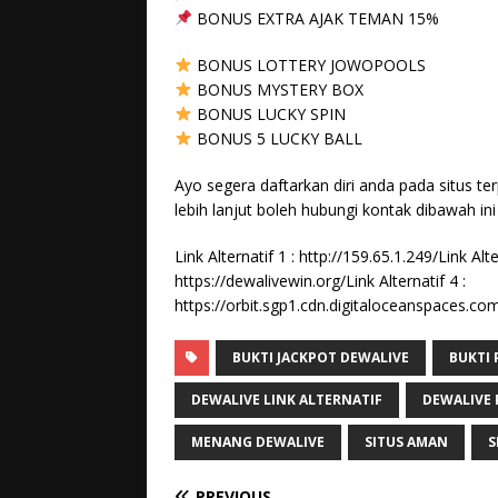
BONUS EXTRA AJAK TEMAN 15%
BONUS LOTTERY JOWOPOOLS
BONUS MYSTERY BOX
BONUS LUCKY SPIN
BONUS 5 LUCKY BALL
Ayo segera daftarkan diri anda pada situs t
lebih lanjut boleh hubungi kontak dibawah ini 
Link Alternatif 1 : http://159.65.1.249/Link Alte
https://dewalivewin.org/Link Alternatif 4 :
https://orbit.sgp1.cdn.digitaloceanspaces.co
BUKTI JACKPOT DEWALIVE
BUKTI
DEWALIVE LINK ALTERNATIF
DEWALIVE 
MENANG DEWALIVE
SITUS AMAN
S
PREVIOUS