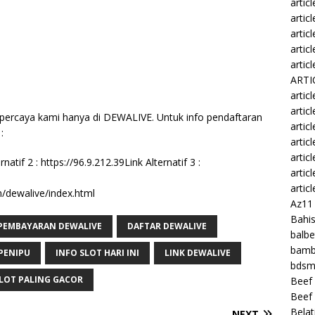
artic
artic
artic
artic
artic
ARTI
artic
artic
erpercaya kami hanya di DEWALIVE. Untuk info pendaftaran
artic
:
artic
artic
rnatif 2 : https://96.9.212.39Link Alternatif 3 :
articl
artic
m/dewalive/index.html
Az11
Bahi
 PEMBAYARAN DEWALIVE
DAFTAR DEWALIVE
balbe
bamb
PENIPU
INFO SLOT HARI INI
LINK DEWALIVE
bdsm
LOT PALING GACOR
Beef 
Beef 
Belat
NEXT