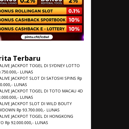
rita Terbaru
LIVE JACKPOT TOGEL DI SYDNEY LOTTO
0.750.000,- LUNAS
LIVE JACKPOT SLOT DI SATOSHI SPINS Rp
00.000,- LUNAS
LIVE JACKPOT TOGEL DI TOTO MACAU 4D
8.000.000,- LUNAS
LIVE JACKPOT SLOT DI WILD BOUTY
DOWN Rp 93.700.000,- LUNAS
LIVE JACKPOT TOGEL DI HONGKONG
O Rp 92.000.000,- LUNAS