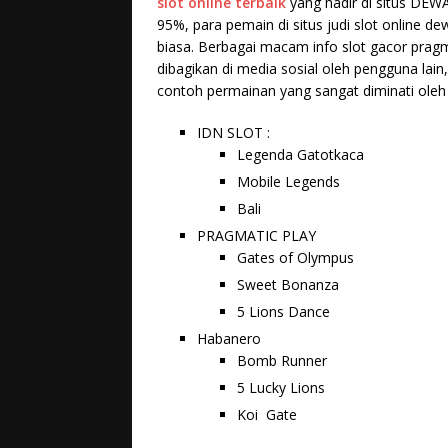
slot online terbaik
yang hadir di situs DEWA
95%, para pemain di situs judi slot online 
biasa. Berbagai macam info slot gacor pragma
dibagikan di media sosial oleh pengguna lai
contoh permainan yang sangat diminati oleh s
IDN SLOT :
Legenda Gatotkaca
Mobile Legends
Bali
PRAGMATIC PLAY
Gates of Olympus
Sweet Bonanza
5 Lions Dance
Habanero
Bomb Runner
5 Lucky Lions
Koi Gate