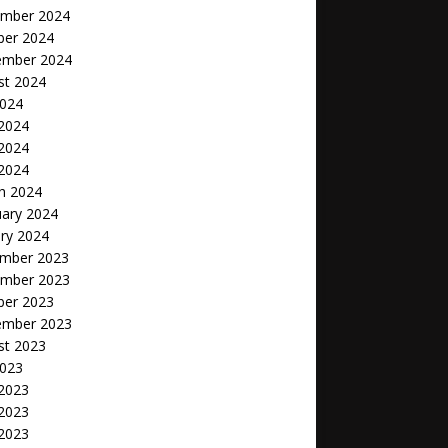
mber 2024
ber 2024
ember 2024
st 2024
2024
 2024
2024
 2024
h 2024
uary 2024
ry 2024
mber 2023
mber 2023
ber 2023
ember 2023
st 2023
2023
 2023
2023
 2023