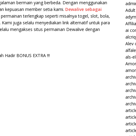
ngalaman bermain yang berbeda. Dengan menggunakan
admi
skan kepuasan member setia kami.
Dewalive sebagai
Adult
 permainan terlengkap seperti misalnya togel, slot, bola,
adym
 Kami juga selalu menyediakan link alternatif untuk para
Affili
elalu mengakses situs permainan Dewalive dengan
ai c
alcri
Alev 
alfa
h Hadir BONUS EXTRA !!!
als-e
Amon
amonb
archi
archi
archi
archi
archi
articl
artic
artic
artic