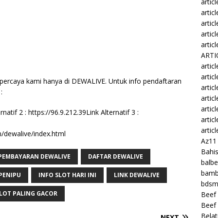
artic
artic
artic
artic
artic
ARTI
artic
artic
erpercaya kami hanya di DEWALIVE. Untuk info pendaftaran
artic
:
artic
artic
rnatif 2 : https://96.9.212.39Link Alternatif 3 :
articl
artic
m/dewalive/index.html
Az11
Bahi
 PEMBAYARAN DEWALIVE
DAFTAR DEWALIVE
balbe
bamb
PENIPU
INFO SLOT HARI INI
LINK DEWALIVE
bdsm
LOT PALING GACOR
Beef 
Beef 
Belat
NEXT