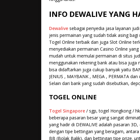
INFO DEWALIVE
YANG H
Dewalive
sebagai penyedia jasa layanan jud
jenis permainan yang sudah tidak asing bagi
Togel Online terbaik dan juga Slot Online ter
menyediakan permainan Casino Online yang 
mudah untuk memulai permainan di situs judi
menggunakan rekening bank atau bisa jug
bisa didaftarkan juga cukup banyak yaitu B
JENIUS , MAYBANK , MEGA , PERMATA dan u
Selain dari bank yang sudah disebutkan, depo
TOGEL ONLINE
Togel Singapore
/ sgp, togel Hongkong / hk
beberapa pasaran besar yang sangat diminati 
yang hadir di DEWALIVE adalah pasaran 3D, 
dengan tipe bettingan yang beragam, antara lai
BB (Bolak Balik), dan bettingan tipe prize. un