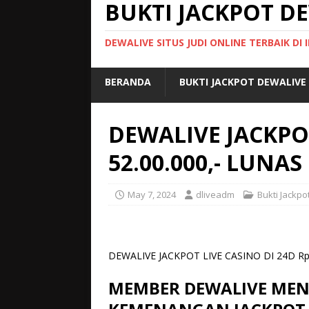
BUKTI JACKPOT D
DEWALIVE SITUS JUDI ONLINE TERBAIK DI
BERANDA
BUKTI JACKPOT DEWALIVE
DEWALIVE JACKPOT
52.00.000,- LUNAS
May 7, 2024
dliveadm
Bukti Jackp
DEWALIVE JACKPOT LIVE CASINO DI 24D Rp 
MEMBER DEWALIVE ME