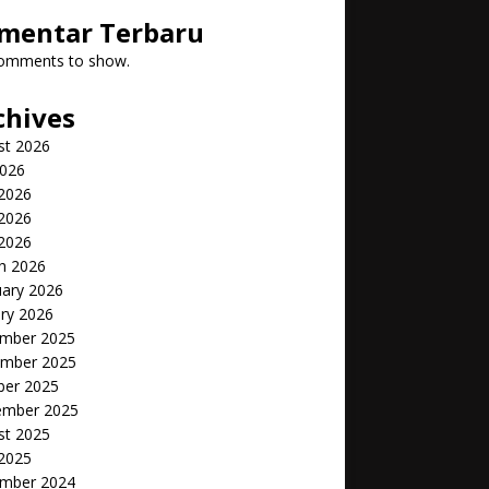
mentar Terbaru
omments to show.
chives
st 2026
2026
 2026
2026
 2026
h 2026
uary 2026
ry 2026
mber 2025
mber 2025
ber 2025
ember 2025
st 2025
 2025
mber 2024