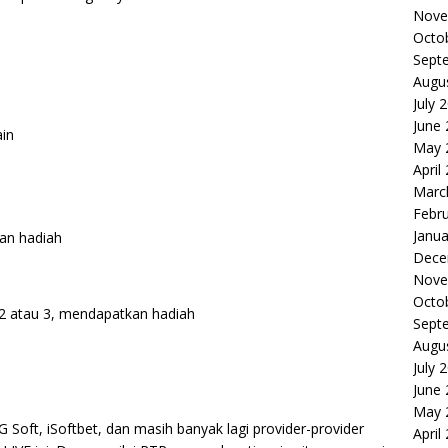
Nove
Octo
Sept
Augu
July 
June
ain
May 
April
Marc
Febr
Janua
kan hadiah
Dece
Nove
Octo
1, 2 atau 3, mendapatkan hadiah
Sept
Augu
July 
June
May 
 Soft, iSoftbet, dan masih banyak lagi provider-provider
April