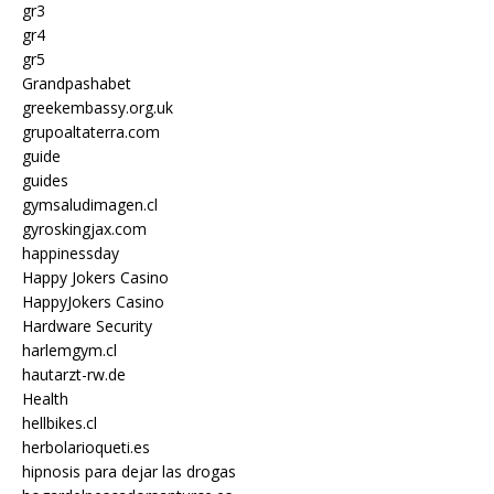
gr3
gr4
gr5
Grandpashabet
greekembassy.org.uk
grupoaltaterra.com
guide
guides
gymsaludimagen.cl
gyroskingjax.com
happinessday
Happy Jokers Casino
HappyJokers Casino
Hardware Security
harlemgym.cl
hautarzt-rw.de
Health
hellbikes.cl
herbolarioqueti.es
hipnosis para dejar las drogas