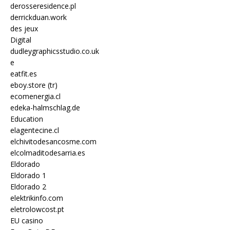
derosseresidence.pl
derrickduan.work
des jeux
Digital
dudleygraphicsstudio.co.uk
e
eatfit.es
eboy.store (tr)
ecomenergia.cl
edeka-halmschlag.de
Education
elagentecine.cl
elchivitodesancosme.com
elcolmaditodesarria.es
Eldorado
Eldorado 1
Eldorado 2
elektrikinfo.com
eletrolowcost.pt
EU casino