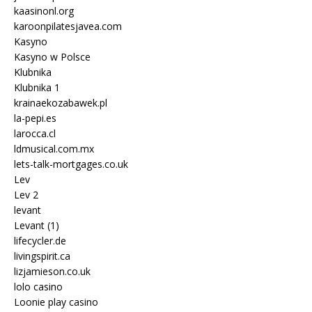
kaasinonl.org
karoonpilatesjavea.com
Kasyno
Kasyno w Polsce
Klubnika
Klubnika 1
krainaekozabawek.pl
la-pepi.es
larocca.cl
ldmusical.com.mx
lets-talk-mortgages.co.uk
Lev
Lev 2
levant
Levant (1)
lifecycler.de
livingspirit.ca
lizjamieson.co.uk
lolo casino
Loonie play casino