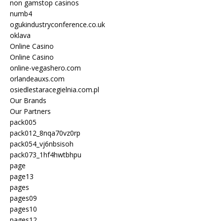
non gamstop casinos
numb4
ogukindustryconference.co.uk
oklava
Online Casino
Online Casino
online-vegashero.com
orlandeauxs.com
osiedlestaracegielnia.com.pl
Our Brands
Our Partners
pack005
pack012_8nqa70vz0rp
pack054_vj6nbsisoh
pack073_1hf4hwtbhpu
page
page13
pages
pages09
pages10
pages12