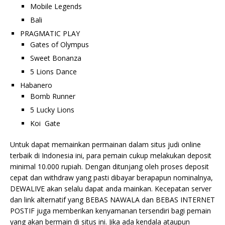
Mobile Legends
Bali
PRAGMATIC PLAY
Gates of Olympus
Sweet Bonanza
5 Lions Dance
Habanero
Bomb Runner
5 Lucky Lions
Koi Gate
Untuk dapat memainkan permainan dalam situs judi online
terbaik di Indonesia ini, para pemain cukup melakukan deposit
minimal 10.000 rupiah. Dengan ditunjang oleh proses deposit
cepat dan withdraw yang pasti dibayar berapapun nominalnya,
DEWALIVE akan selalu dapat anda mainkan. Kecepatan server
dan link alternatif yang BEBAS NAWALA dan BEBAS INTERNET
POSTIF juga memberikan kenyamanan tersendiri bagi pemain
yang akan bermain di situs ini. Jika ada kendala ataupun