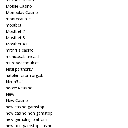
Mobile Casino
Monoplay Casino
montecatini.cl
mostbet
Mostbet 2
Mostbet 3
Mostbet AZ
mrthrills casino
municasablanca.cl
murobeachclub.es
Nasi partnerzy
natplanforum.org.uk
Neon54 1
neon54.casino
New
New Casino
new casino gamstop
new casino non gamstop
new gambling platfom
new non gamstop casinos