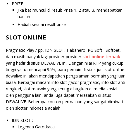
PRIZE
Jika bet muncul di result Prize 1, 2 atau 3, mendapatkan
hadiah
Hadiah sesuai result prize
SLOT ONLINE
Pragmatic Play / pp, IDN SLOT, Habanero, PG Soft, iSoftbet,
dan masih banyak lagi provider-provider
slot online terbaik
yang hadir di situs DEWALIVE ini. Dengan nilai RTP yang cukup
tinggi yaitu mencapai 95%, para pemain di situs judi slot online
dewalive ini akan mendapatkan pengalaman bermain yang luar
biasa. Berbagai macam info slot gacor pragmatic, info slot anti
rungkad, slot maxwin yang sering dibagikan di media sosial
oleh pengguna lain, anda juga dapat merasakan di situs
DEWALIVE. Beberapa contoh permainan yang sangat diminati
oleh slotter indonesia adalah :
IDN SLOT :
Legenda Gatotkaca