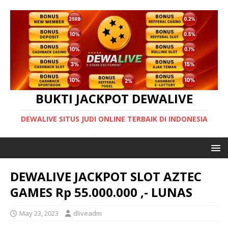
BUKTI JACKPOT DEWALIVE
DEWALIVE SITUS JUDI ONLINE TERBAIK DI INDONESIA
DEWALIVE JACKPOT SLOT AZTEC
GAMES Rp 55.000.000 ,- LUNAS
May 23, 2023
dliveadm