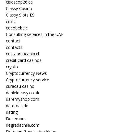
citiescop26.ca
Classy Casino
Classy Slots ES
cmi.cl
cocobebe.cl
Consulting services in the UAE
contact
contacts
costaaraucania.cl
credit card casinos
crypto
Cryptocurrency News
Cryptocurrency service
curacau casino
danieldeasy.co.uk
daremyshop.com
datemas.de
dating
December
degredachile.com
Demand Generation News