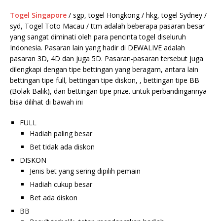
Togel Singapore
/ sgp, togel Hongkong / hkg, togel Sydney /
syd, Togel Toto Macau / ttm adalah beberapa pasaran besar
yang sangat diminati oleh para pencinta togel diseluruh
Indonesia. Pasaran lain yang hadir di DEWALIVE adalah
pasaran 3D, 4D dan juga 5D. Pasaran-pasaran tersebut juga
dilengkapi dengan tipe bettingan yang beragam, antara lain
bettingan tipe full, bettingan tipe diskon, , bettingan tipe BB
(Bolak Balik), dan bettingan tipe prize. untuk perbandingannya
bisa dilihat di bawah ini
FULL
Hadiah paling besar
Bet tidak ada diskon
DISKON
Jenis bet yang sering dipilih pemain
Hadiah cukup besar
Bet ada diskon
BB