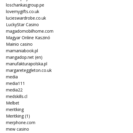
loschankasgroup.pe
lovemygifts.co.uk
lucieswardrobe.co.uk
LuckyStar Casino
magadomobilhome.com
Magyar Online Kaszinó
Mainio casino
mamaniabook.pl
mangadop.net (en)
manufakturapolska.pl
margareteggleton.co.uk
media
media111
media22
medskills.cl
Melbet
meritking
Meritking (1)
merphone.com
mew casino