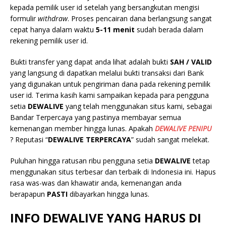
kepada pemilik user id setelah yang bersangkutan mengisi
formulir
withdraw
. Proses pencairan dana berlangsung sangat
cepat hanya dalam waktu
5-11 menit
sudah berada dalam
rekening pemilik user id.
Bukti transfer yang dapat anda lihat adalah bukti
SAH / VALID
yang langsung di dapatkan melalui bukti transaksi dari Bank
yang digunakan untuk pengiriman dana pada rekening pemilik
user id. Terima kasih kami sampaikan kepada para pengguna
setia
DEWALIVE
yang telah menggunakan situs kami, sebagai
Bandar Terpercaya yang pastinya membayar semua
kemenangan member hingga lunas. Apakah
DEWALIVE
PENIPU
? Reputasi “
DEWALIVE
TERPERCAYA
” sudah sangat melekat.
Puluhan hingga ratusan ribu pengguna setia
DEWALIVE
tetap
menggunakan situs terbesar dan terbaik di Indonesia ini. Hapus
rasa was-was dan khawatir anda, kemenangan anda
berapapun
PASTI
dibayarkan hingga lunas.
INFO DEWALIVE
YANG HARUS DI