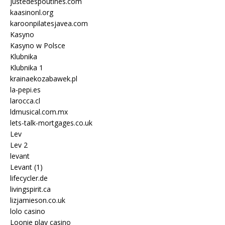
justedespoutines.com
kaasinonl.org
karoonpilatesjavea.com
Kasyno
Kasyno w Polsce
Klubnika
Klubnika 1
krainaekozabawek.pl
la-pepi.es
larocca.cl
ldmusical.com.mx
lets-talk-mortgages.co.uk
Lev
Lev 2
levant
Levant (1)
lifecycler.de
livingspirit.ca
lizjamieson.co.uk
lolo casino
Loonie play casino