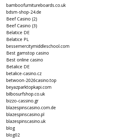
bamboofurnitureboards.co.uk
bdsm-shop-24.de
Beef Casino (2)
Beef Casino (3)
Belatice DE
Belatice PL
bessemercitymiddleschool.com
Best gamstop casino
Best online casino
Betalice DE
betalice-casino.cz
betwoon-2026casino.top
beyazparktopkapi.com
bilbosurfshop.co.uk
bizzo-cassino.gr
blazespinscasino.com.de
blazespinscasino.pl
blazespinscasino.uk
blog
blog02