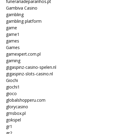
funerariadeparanhos.pt
Gambiva Casino
gambling
gambling platform
game
game1
games
Games
gamexpert.com.pl
gaming
gigaspinz-casino-spelen.nl
gigaspinz-slots-casino.nl
Giochi
giochi1
gioco
globalshopperu.com
glorycasino
gmsbox.pl
gokspel
gr1
gr2