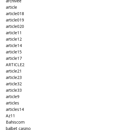
archivee
article
article018
article019
article020
article11
article12
article14
article15
article17
ARTICLE2
article21
article23
article32
article33
article9
articles
articles14
Az11
Bahiscom
balbet casino