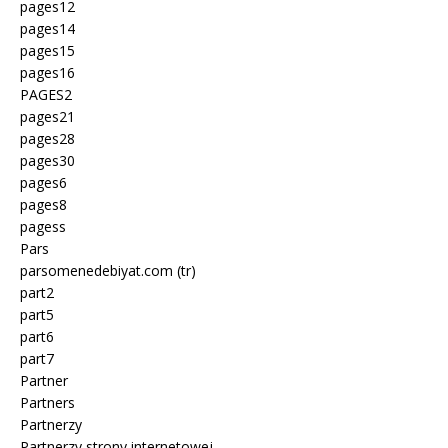
pages12
pages14
pages15
pages16
PAGES2
pages21
pages28
pages30
pages6
pages8
pagess
Pars
parsomenedebiyat.com (tr)
part2
part5
part6
part7
Partner
Partners
Partnerzy
Partnerzy strony internetowej