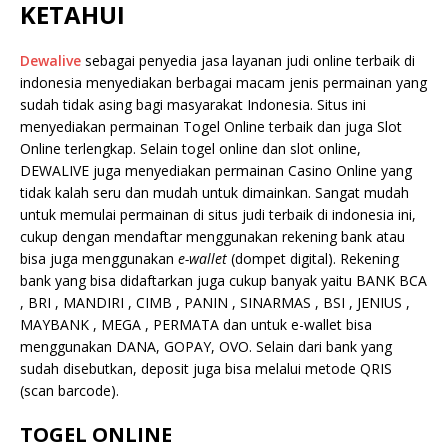
KETAHUI
Dewalive
sebagai penyedia jasa layanan judi online terbaik di
indonesia menyediakan berbagai macam jenis permainan yang
sudah tidak asing bagi masyarakat Indonesia. Situs ini
menyediakan permainan Togel Online terbaik dan juga Slot
Online terlengkap. Selain togel online dan slot online,
DEWALIVE juga menyediakan permainan Casino Online yang
tidak kalah seru dan mudah untuk dimainkan. Sangat mudah
untuk memulai permainan di situs judi terbaik di indonesia ini,
cukup dengan mendaftar menggunakan rekening bank atau
bisa juga menggunakan
e-wallet
(dompet digital). Rekening
bank yang bisa didaftarkan juga cukup banyak yaitu BANK BCA
, BRI , MANDIRI , CIMB , PANIN , SINARMAS , BSI , JENIUS ,
MAYBANK , MEGA , PERMATA dan untuk e-wallet bisa
menggunakan DANA, GOPAY, OVO. Selain dari bank yang
sudah disebutkan, deposit juga bisa melalui metode QRIS
(scan barcode).
TOGEL ONLINE