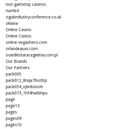
non gamstop casinos
numb4
ogukindustryconference.co.uk
oklava
Online Casino
Online Casino
online-vegashero.com
orlandeauxs.com
osiedlestaracegielnia.com.pl
Our Brands
Our Partners
pack005
pack012_8nqa70vz0rp
pack054_vj6nbsisoh
pack073_1hf4hwtbhpu
page
page13
pages
pages09
pages10