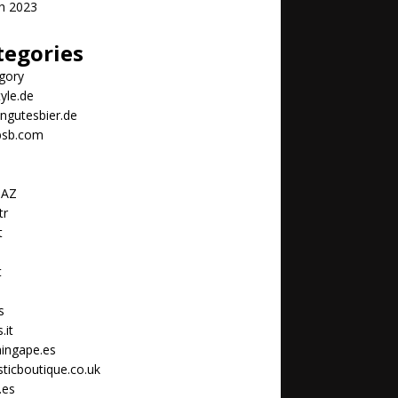
h 2023
tegories
gory
tyle.de
ongutesbier.de
bsb.com
 AZ
tr
t
t
s
.it
ingape.es
ticboutique.co.uk
.es