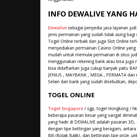
INFO DEWALIVE
YANG H
Dewalive
sebagai penyedia jasa layanan jud
jenis permainan yang sudah tidak asing bagi
Togel Online terbaik dan juga Slot Online ter
menyediakan permainan Casino Online yang 
mudah untuk memulai permainan di situs judi
menggunakan rekening bank atau bisa jug
bisa didaftarkan juga cukup banyak yaitu B
JENIUS , MAYBANK , MEGA , PERMATA dan u
Selain dari bank yang sudah disebutkan, depo
TOGEL ONLINE
Togel Singapore
/ sgp, togel Hongkong / hk
beberapa pasaran besar yang sangat diminati 
yang hadir di DEWALIVE adalah pasaran 3D, 
dengan tipe bettingan yang beragam, antara lai
BB (Bolak Balik), dan bettingan tipe prize. un