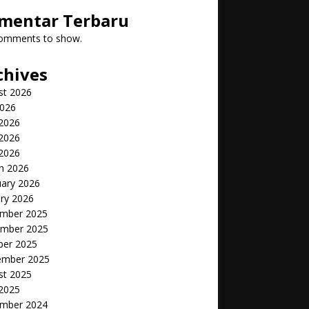
mentar Terbaru
omments to show.
chives
st 2026
2026
 2026
2026
 2026
h 2026
uary 2026
ry 2026
mber 2025
mber 2025
ber 2025
ember 2025
st 2025
 2025
mber 2024