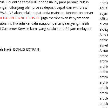
 judi online terbaik di Indonesia ini, para pemain cukup
admi
engan ditunjang oleh proses deposit cepat dan withdraw
Adult
EWALIVE akan selalu dapat anda mainkan. Kecepatan server
adym
BEBAS INTERNET POSTIF
juga memberikan kenyamanan
Affili
situs ini. Jika ada kendala ataupun pertanyaan yang masih
ai c
 Customer Service kami yang selalu setia 24 jam melayani
alcri
Alev 
alfa
als-e
h Hadir BONUS EXTRA !!!
Amon
amonb
archi
archi
archi
archi
archi
articl
artic
artic
artic