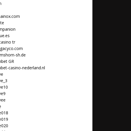
n
ainox.com
ate
ompanion
que.es
casino tr
legacyco.com
lmshorn-sh.de
bet GR
et-casino-nederland.nl
ve
ve_3
ve10
ve9
vee
e
le018
le019
le020