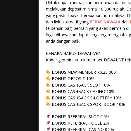
Untuk dapat memainkan permainan dalam situs
melakukan deposit minimal 10.000 rupiah. D
yang pasti dibayar berapapun nominalnya, D
dan link alternatif yang
BEBAS NAWALA
dan
tersendiri bagi pemain yang akan bermain di 
ingin ditanyakan dapat langsung menghubingi
anda dengan baik.
KENAPA HARUS DEWALIVE?
Kabar gembira untuk member DEWALIVE tela
BONUS NEW MEMBER Rp.25,000
BONUS DEPOSIT 10%
BONUS CASHBACK SLOT 10%
BONUS CASHBACK CASINO 10%
BONUS CASHBACK E-LOTTERY 10%
BONUS CASHBACK SPORTBOOK 10%
BONUS REFERRAL SLOT 0.5%
BONUS REFERRAL TOGEL 2%
BONUS REFERRAL CASINO 0.2%