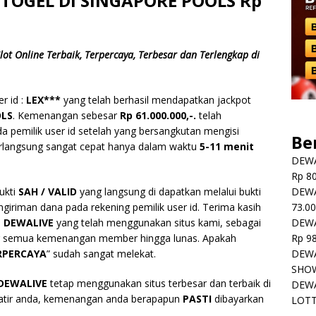
 TOGEL DI SINGAPORE POOLS Rp
Slot Online Terbaik, Terpercaya, Terbesar dan Terlengkap di
r id :
LEX***
yang telah berhasil mendapatkan jackpot
OLS
. Kemenangan sebesar
Rp 61.000.000,-.
telah
a pemilik user id setelah yang bersangkutan mengisi
Be
erlangsung sangat cepat hanya dalam waktu
5-11 menit
DEWA
Rp 8
bukti
SAH / VALID
yang langsung di dapatkan melalui bukti
DEWA
giriman dana pada rekening pemilik user id. Terima kasih
73.0
a
DEWALIVE
yang telah menggunakan situs kami, sebagai
DEWA
r semua kemenangan member hingga lunas. Apakah
Rp 9
RPERCAYA
” sudah sangat melekat.
DEWA
SHOW
DEWALIVE
tetap menggunakan situs terbesar dan terbaik di
DEWA
watir anda, kemenangan anda berapapun
PASTI
dibayarkan
LOTT