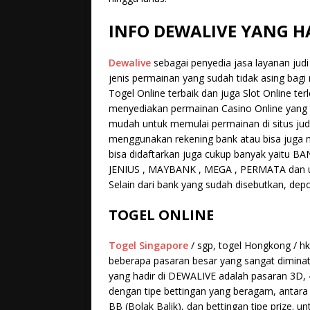
INFO DEWALIVE
YANG H
Dewalive
sebagai penyedia jasa layanan jud
jenis permainan yang sudah tidak asing bagi
Togel Online terbaik dan juga Slot Online ter
menyediakan permainan Casino Online yang 
mudah untuk memulai permainan di situs judi
menggunakan rekening bank atau bisa jug
bisa didaftarkan juga cukup banyak yaitu B
JENIUS , MAYBANK , MEGA , PERMATA dan u
Selain dari bank yang sudah disebutkan, depo
TOGEL ONLINE
Togel Singapore
/ sgp, togel Hongkong / hk
beberapa pasaran besar yang sangat diminati 
yang hadir di DEWALIVE adalah pasaran 3D, 
dengan tipe bettingan yang beragam, antara lai
BB (Bolak Balik), dan bettingan tipe prize. un