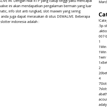
LIVE ini. Dengan nilai RTP yang cukup tinggi yaitu mencapai
Marc
dewalive ini akan mendapatkan pengalaman bermain yang luar
tic, info slot anti rungkad, slot maxwin yang sering
Ca
n, anda juga dapat merasakan di situs DEWALIVE. Beberapa
!Cate
lotter indonesia adalah :
.5p-s
.akti
007-
1
1Win
1Win
1win 
1xBe
2
20be
4
7Slot
7slots
abath
acous
adaly