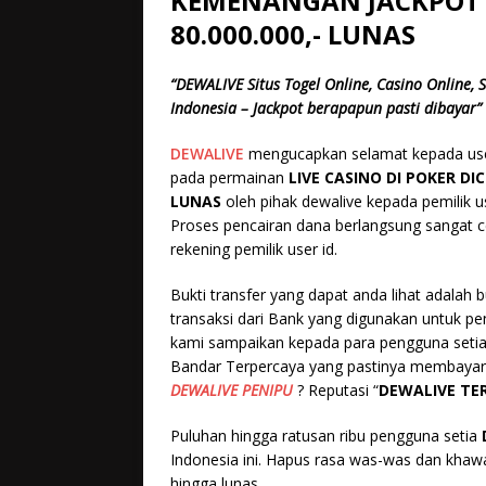
KEMENANGAN
JACKPOT 
80.000.000,- LUNAS
“
DEWALIVE
Situs Togel Online, Casino Online, 
Indonesia – Jackpot berapapun pasti dibayar”
DEWALIVE
mengucapkan selamat kepada use
pada permainan
LIVE CASINO DI POKER DIC
LUNAS
oleh pihak dewalive kepada pemilik u
Proses pencairan dana berlangsung sangat 
rekening pemilik user id.
Bukti transfer yang dapat anda lihat adalah 
transaksi dari Bank yang digunakan untuk pen
kami sampaikan kepada para pengguna seti
Bandar Terpercaya yang pastinya membaya
DEWALIVE
PENIPU
? Reputasi “
DEWALIVE
TE
Puluhan hingga ratusan ribu pengguna setia
Indonesia ini. Hapus rasa was-was dan kha
hingga lunas.