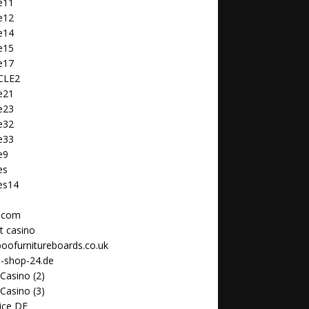
le11
le12
le14
le15
le17
CLE2
le21
le23
le32
le33
le9
es
les14
scom
t casino
oofurnitureboards.co.uk
-shop-24.de
Casino (2)
Casino (3)
ice DE