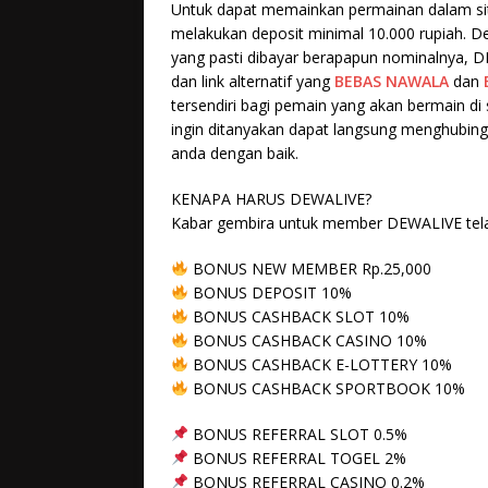
Untuk dapat memainkan permainan dalam situs
melakukan deposit minimal 10.000 rupiah. D
yang pasti dibayar berapapun nominalnya, D
dan link alternatif yang
BEBAS NAWALA
dan
tersendiri bagi pemain yang akan bermain di 
ingin ditanyakan dapat langsung menghubingi
anda dengan baik.
KENAPA HARUS DEWALIVE?
Kabar gembira untuk member DEWALIVE tela
BONUS NEW MEMBER Rp.25,000
BONUS DEPOSIT 10%
BONUS CASHBACK SLOT 10%
BONUS CASHBACK CASINO 10%
BONUS CASHBACK E-LOTTERY 10%
BONUS CASHBACK SPORTBOOK 10%
BONUS REFERRAL SLOT 0.5%
BONUS REFERRAL TOGEL 2%
BONUS REFERRAL CASINO 0.2%