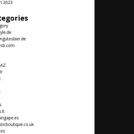
h 2023
tegories
gory
tyle.de
ongutesbier.de
bsb.com
 AZ
tr
t
t
s
.it
ingape.es
ticboutique.co.uk
.es