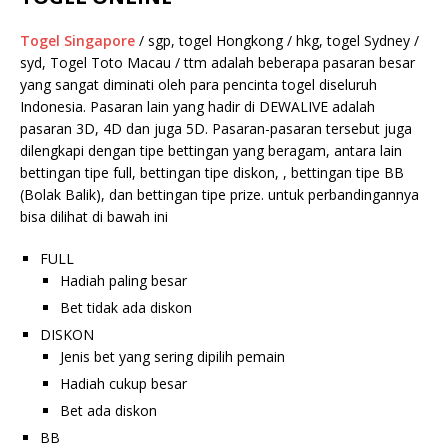
Togel Singapore
/ sgp, togel Hongkong / hkg, togel Sydney /
syd, Togel Toto Macau / ttm adalah beberapa pasaran besar
yang sangat diminati oleh para pencinta togel diseluruh
Indonesia. Pasaran lain yang hadir di DEWALIVE adalah
pasaran 3D, 4D dan juga 5D. Pasaran-pasaran tersebut juga
dilengkapi dengan tipe bettingan yang beragam, antara lain
bettingan tipe full, bettingan tipe diskon, , bettingan tipe BB
(Bolak Balik), dan bettingan tipe prize. untuk perbandingannya
bisa dilihat di bawah ini
FULL
Hadiah paling besar
Bet tidak ada diskon
DISKON
Jenis bet yang sering dipilih pemain
Hadiah cukup besar
Bet ada diskon
BB