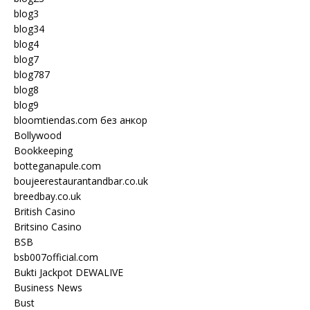
blog3
blog34
blog4
blog7
blog787
blog8
blog9
bloomtiendas.com без анкор
Bollywood
Bookkeeping
botteganapule.com
boujeerestaurantandbar.co.uk
breedbay.co.uk
British Casino
Britsino Casino
BSB
bsb007official.com
Bukti Jackpot DEWALIVE
Business News
Bust