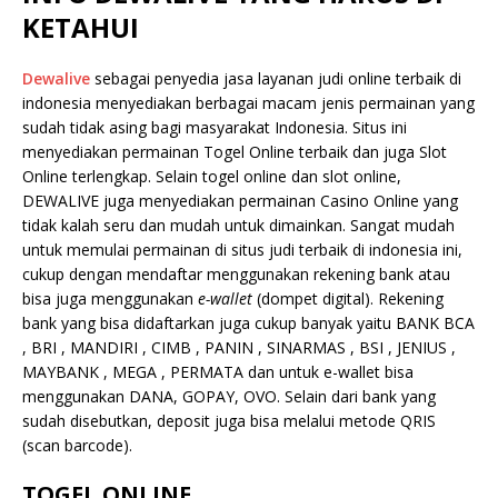
KETAHUI
Dewalive
sebagai penyedia jasa layanan judi online terbaik di
indonesia menyediakan berbagai macam jenis permainan yang
sudah tidak asing bagi masyarakat Indonesia. Situs ini
menyediakan permainan Togel Online terbaik dan juga Slot
Online terlengkap. Selain togel online dan slot online,
DEWALIVE juga menyediakan permainan Casino Online yang
tidak kalah seru dan mudah untuk dimainkan. Sangat mudah
untuk memulai permainan di situs judi terbaik di indonesia ini,
cukup dengan mendaftar menggunakan rekening bank atau
bisa juga menggunakan
e-wallet
(dompet digital). Rekening
bank yang bisa didaftarkan juga cukup banyak yaitu BANK BCA
, BRI , MANDIRI , CIMB , PANIN , SINARMAS , BSI , JENIUS ,
MAYBANK , MEGA , PERMATA dan untuk e-wallet bisa
menggunakan DANA, GOPAY, OVO. Selain dari bank yang
sudah disebutkan, deposit juga bisa melalui metode QRIS
(scan barcode).
TOGEL ONLINE