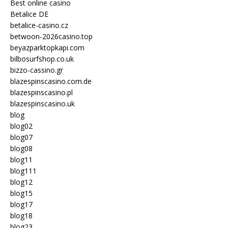
Best online casino
Betalice DE
betalice-casino.cz
betwoon-2026casino.top
beyazparktopkapi.com
bilbosurfshop.co.uk
bizzo-cassino.gr
blazespinscasino.com.de
blazespinscasino.pl
blazespinscasino.uk
blog
blog02
blog07
blog08
blog11
blog111
blog12
blog15
blog17
blog18
blog23