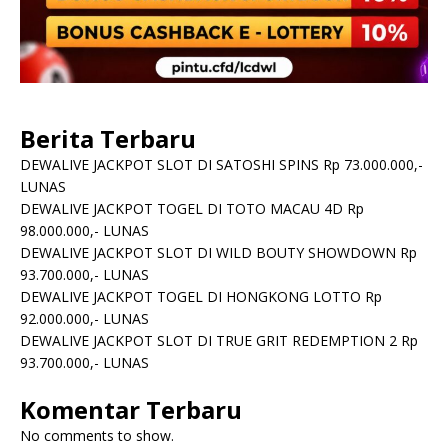
Berita Terbaru
DEWALIVE JACKPOT SLOT DI SATOSHI SPINS Rp 73.000.000,-
LUNAS
DEWALIVE JACKPOT TOGEL DI TOTO MACAU 4D Rp
98.000.000,- LUNAS
DEWALIVE JACKPOT SLOT DI WILD BOUTY SHOWDOWN Rp
93.700.000,- LUNAS
DEWALIVE JACKPOT TOGEL DI HONGKONG LOTTO Rp
92.000.000,- LUNAS
DEWALIVE JACKPOT SLOT DI TRUE GRIT REDEMPTION 2 Rp
93.700.000,- LUNAS
Komentar Terbaru
No comments to show.