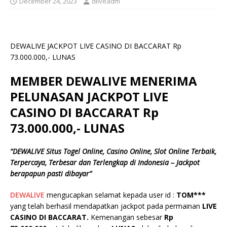
December 24, 2023
dliveadm
DEWALIVE JACKPOT LIVE CASINO DI BACCARAT Rp
73.000.000,- LUNAS
MEMBER DEWALIVE MENERIMA
PELUNASAN JACKPOT LIVE
CASINO DI BACCARAT Rp
73.000.000,- LUNAS
“
DEWALIVE
Situs Togel Online, Casino Online, Slot Online Terbaik,
Terpercaya, Terbesar dan Terlengkap di Indonesia – Jackpot
berapapun pasti dibayar”
DEWALIVE
mengucapkan selamat kepada user id :
TOM***
yang telah berhasil mendapatkan jackpot pada permainan
LIVE
CASINO DI BACCARAT.
Kemenangan sebesar
Rp