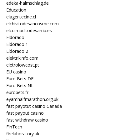
edeka-halmschlag.de
Education
elagentecine.cl
elchivitodesancosme.com
elcolmaditodesarria.es
Eldorado
Eldorado 1
Eldorado 2
elektrikinfo.com
eletrolowcost.pt
EU casino
Euro Bets DE
Euro Bets NL
eurobets.fr
eyamhalfmarathon.org.uk
fast payotut casino Canada
fast payout casino
fast withdraw casino
FinTech
firelaboratory.uk