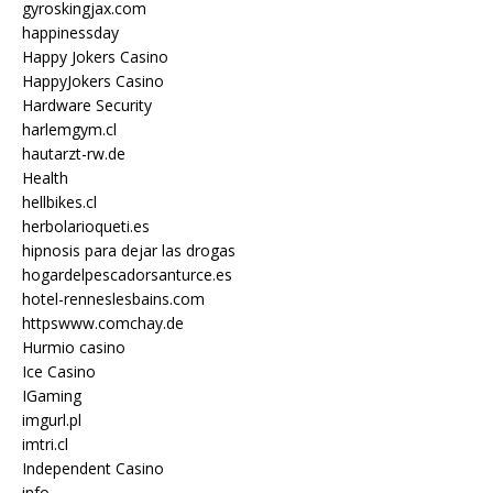
gyroskingjax.com
happinessday
Happy Jokers Casino
HappyJokers Casino
Hardware Security
harlemgym.cl
hautarzt-rw.de
Health
hellbikes.cl
herbolarioqueti.es
hipnosis para dejar las drogas
hogardelpescadorsanturce.es
hotel-renneslesbains.com
httpswww.comchay.de
Hurmio casino
Ice Casino
IGaming
imgurl.pl
imtri.cl
Independent Casino
info