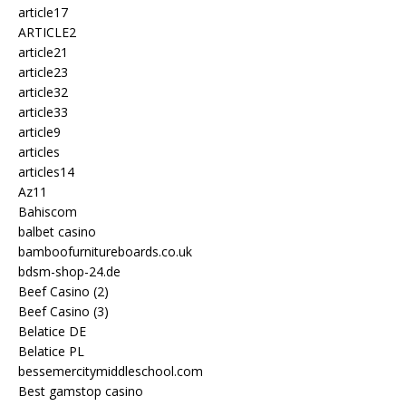
article17
ARTICLE2
article21
article23
article32
article33
article9
articles
articles14
Az11
Bahiscom
balbet casino
bamboofurnitureboards.co.uk
bdsm-shop-24.de
Beef Casino (2)
Beef Casino (3)
Belatice DE
Belatice PL
bessemercitymiddleschool.com
Best gamstop casino