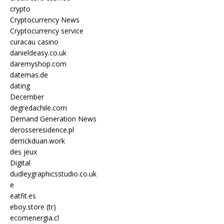
crypto
Cryptocurrency News
Cryptocurrency service
curacau casino
danieldeasy.co.uk
daremyshop.com
datemas.de
dating
December
degredachile.com
Demand Generation News
derosseresidence.pl
derrickduan.work
des jeux
Digital
dudleygraphicsstudio.co.uk
e
eatfit.es
eboy.store (tr)
ecomenergia.cl