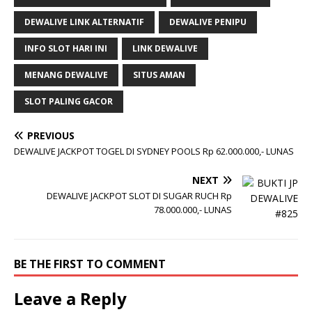
DEWALIVE LINK ALTERNATIF
DEWALIVE PENIPU
INFO SLOT HARI INI
LINK DEWALIVE
MENANG DEWALIVE
SITUS AMAN
SLOT PALING GACOR
PREVIOUS
DEWALIVE JACKPOT TOGEL DI SYDNEY POOLS Rp 62.000.000,- LUNAS
NEXT
DEWALIVE JACKPOT SLOT DI SUGAR RUCH Rp
78.000.000,- LUNAS
BE THE FIRST TO COMMENT
Leave a Reply