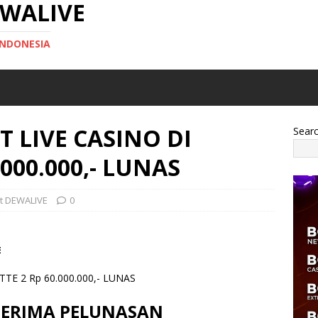
EWALIVE
 INDONESIA
 LIVE CASINO DI
Sear
000.000,- LUNAS
ot DEWALIVE
0
E
TE 2 Rp 60.000.000,- LUNAS
NERIMA PELUNASAN