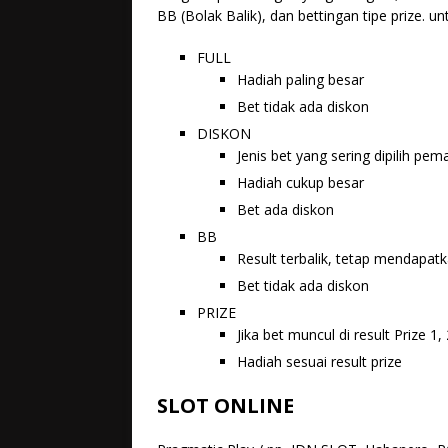
BB (Bolak Balik), dan bettingan tipe prize. un
FULL
Hadiah paling besar
Bet tidak ada diskon
DISKON
Jenis bet yang sering dipilih pem
Hadiah cukup besar
Bet ada diskon
BB
Result terbalik, tetap mendapat
Bet tidak ada diskon
PRIZE
Jika bet muncul di result Prize 
Hadiah sesuai result prize
SLOT ONLINE