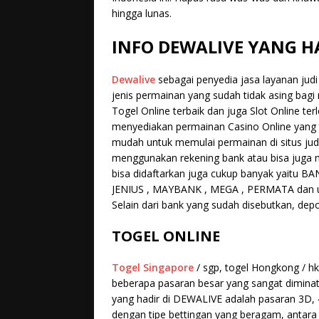
hingga lunas.
INFO DEWALIVE
YANG H
Dewalive
sebagai penyedia jasa layanan jud
jenis permainan yang sudah tidak asing bagi
Togel Online terbaik dan juga Slot Online ter
menyediakan permainan Casino Online yang 
mudah untuk memulai permainan di situs judi
menggunakan rekening bank atau bisa jug
bisa didaftarkan juga cukup banyak yaitu B
JENIUS , MAYBANK , MEGA , PERMATA dan u
Selain dari bank yang sudah disebutkan, depo
TOGEL ONLINE
Togel Singapore
/ sgp, togel Hongkong / hk
beberapa pasaran besar yang sangat diminati 
yang hadir di DEWALIVE adalah pasaran 3D, 
dengan tipe bettingan yang beragam, antara lai