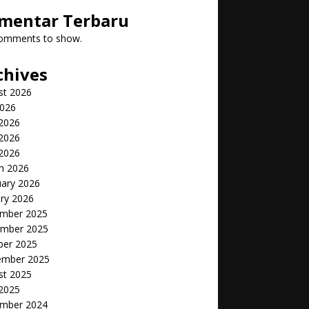
mentar Terbaru
omments to show.
chives
st 2026
2026
 2026
2026
 2026
h 2026
uary 2026
ry 2026
mber 2025
mber 2025
ber 2025
ember 2025
st 2025
 2025
mber 2024