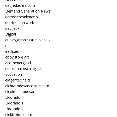
degredachile.com
Demand Generation News
derosseresidence.pl
derrickduan.work
des jeux
Digital
dudleygraphicsstudio.co.uk
e
eatfit.es
eboy.store (tr)
ecomenergia.cl
edeka-halmschlag.de
Education
elagentecine.cl
elchivitodesancosme.com
elcolmaditodesarria.es
Eldorado
Eldorado 1
Eldorado 2
elektrikinfo.com