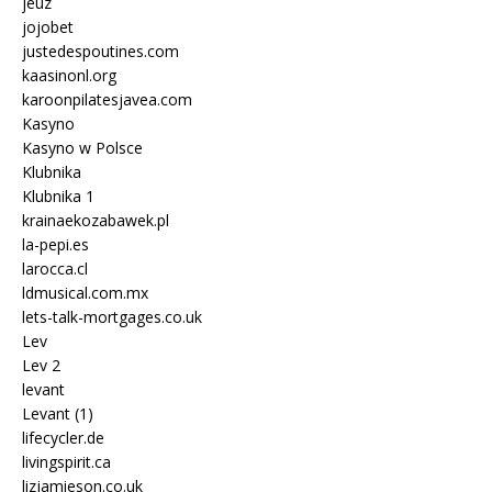
jeuz
jojobet
justedespoutines.com
kaasinonl.org
karoonpilatesjavea.com
Kasyno
Kasyno w Polsce
Klubnika
Klubnika 1
krainaekozabawek.pl
la-pepi.es
larocca.cl
ldmusical.com.mx
lets-talk-mortgages.co.uk
Lev
Lev 2
levant
Levant (1)
lifecycler.de
livingspirit.ca
lizjamieson.co.uk