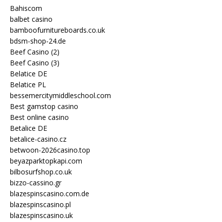
Bahiscom
balbet casino
bamboofurnitureboards.co.uk
bdsm-shop-24.de
Beef Casino (2)
Beef Casino (3)
Belatice DE
Belatice PL
bessemercitymiddleschool.com
Best gamstop casino
Best online casino
Betalice DE
betalice-casino.cz
betwoon-2026casino.top
beyazparktopkapi.com
bilbosurfshop.co.uk
bizzo-cassino.gr
blazespinscasino.com.de
blazespinscasino.pl
blazespinscasino.uk