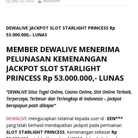
July 20, 2023
dliveadm
DEWALIVE JACKPOT SLOT STARLIGHT PRINCESS Rp
53.000.000,- LUNAS
MEMBER DEWALIVE MENERIMA
PELUNASAN KEMENANGAN
JACKPOT SLOT STARLIGHT
PRINCESS Rp 53.000.000,- LUNAS
“
DEWALIVE
Situs Togel Online, Casino Online, Slot Online Terbaik,
Terpercaya, Terbesar dan Terlengkap di Indonesia – Jackpot
berapapun pasti dibayar”
DEWALIVE
mengucapkan selamat kepada user id :
EEN***
yang telah berhasil mendapatkan jackpot pada permainan
SLOT STARLIGHT PRINCESS
. Kemenangan sebesar
Rp