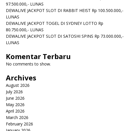
97.500.000,- LUNAS
DEWALIVE JACKPOT SLOT DI RABBIT HEIST Rp 100.500.000,-
LUNAS
DEWALIVE JACKPOT TOGEL DI SYDNEY LOTTO Rp
80.750.000,- LUNAS
DEWALIVE JACKPOT SLOT DI SATOSHI SPINS Rp 73.000.000,-
LUNAS
Komentar Terbaru
No comments to show.
Archives
August 2026
July 2026
June 2026
May 2026
April 2026
March 2026
February 2026
January 2026