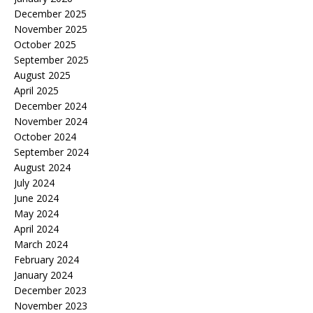
December 2025
November 2025
October 2025
September 2025
August 2025
April 2025
December 2024
November 2024
October 2024
September 2024
August 2024
July 2024
June 2024
May 2024
April 2024
March 2024
February 2024
January 2024
December 2023
November 2023