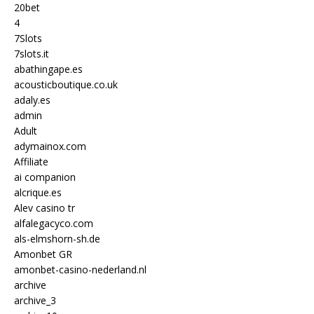
20bet
4
7Slots
7slots.it
abathingape.es
acousticboutique.co.uk
adaly.es
admin
Adult
adymainox.com
Affiliate
ai companion
alcrique.es
Alev casino tr
alfalegacyco.com
als-elmshorn-sh.de
Amonbet GR
amonbet-casino-nederland.nl
archive
archive_3