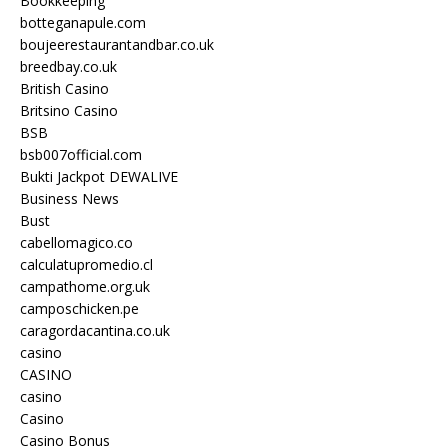
Bookkeeping
botteganapule.com
boujeerestaurantandbar.co.uk
breedbay.co.uk
British Casino
Britsino Casino
BSB
bsb007official.com
Bukti Jackpot DEWALIVE
Business News
Bust
cabellomagico.co
calculatupromedio.cl
campathome.org.uk
camposchicken.pe
caragordacantina.co.uk
casino
CASINO
casino
Casino
Casino Bonus