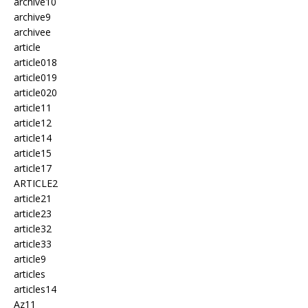
archive10
archive9
archivee
article
article018
article019
article020
article11
article12
article14
article15
article17
ARTICLE2
article21
article23
article32
article33
article9
articles
articles14
Az11