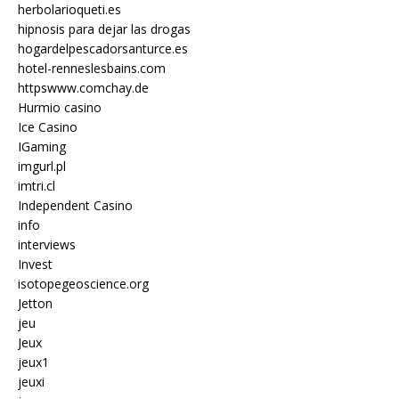
herbolarioqueti.es
hipnosis para dejar las drogas
hogardelpescadorsanturce.es
hotel-renneslesbains.com
httpswww.comchay.de
Hurmio casino
Ice Casino
IGaming
imgurl.pl
imtri.cl
Independent Casino
info
interviews
Invest
isotopegeoscience.org
Jetton
jeu
Jeux
jeux1
jeuxi