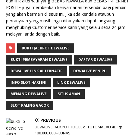
dan link alternatif yang BEBAS NAWALA dan BEBAS INTERNET
POSTIF juga memberikan kenyamanan tersendiri bagi pemain
yang akan bermain di situs ini. Jika ada kendala ataupun
pertanyaan yang masih ingin ditanyakan dapat langsung
menghubingi Customer Service kami yang selalu setia 24 jam
melayani anda dengan baik.
BUKTI JACKPOT DEWALIVE
BUKTI PEMBAYARAN DEWALIVE
DAFTAR DEWALIVE
DEWALIVE LINK ALTERNATIF
DEWALIVE PENIPU
INFO SLOT HARI INI
LINK DEWALIVE
MENANG DEWALIVE
SITUS AMAN
SLOT PALING GACOR
PREVIOUS
DEWALIVE JACKPOT TOGEL di TOTOMACAU 4D Rp
100.000.000,- LUNAS