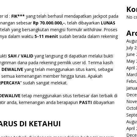
Ko
 id :
FIK***
yang telah berhasil mendapatkan jackpot pada
No c
nangan sebesar
Rp
70.000.000
,-.
telah dibayarkan
LUNAS
setelah yang bersangkutan mengisi formulir
withdraw
. Proses
Ar
anya dalam waktu
5-11 menit
sudah berada dalam rekening
Augu
July 
June
bukti
SAH / VALID
yang langsung di dapatkan melalui bukti
May 
giriman dana pada rekening pemilik user id. Terima kasih
April
a
DEWALIVE
yang telah menggunakan situs kami, sebagai
Marc
r semua kemenangan member hingga lunas. Apakah
Febr
RPERCAYA
” sudah sangat melekat.
Janua
Dece
DEWALIVE
tetap menggunakan situs terbesar dan terbaik di
Nove
watir anda, kemenangan anda berapapun
PASTI
dibayarkan
Octo
Sept
ARUS DI KETAHUI
Augu
April
Dece