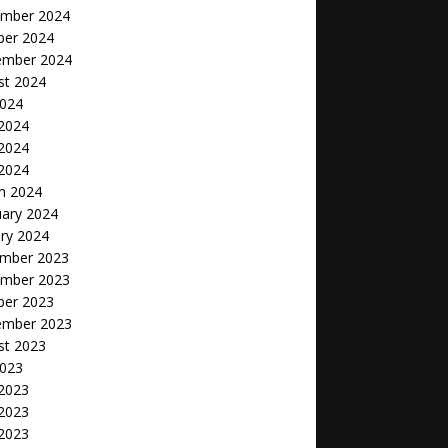
mber 2024
ber 2024
ember 2024
st 2024
2024
 2024
2024
 2024
h 2024
uary 2024
ry 2024
mber 2023
mber 2023
ber 2023
ember 2023
st 2023
2023
 2023
2023
 2023