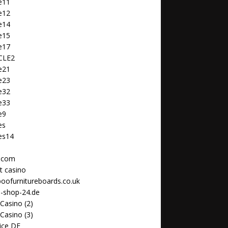
le11
le12
le14
le15
le17
CLE2
le21
le23
le32
le33
le9
es
les14
scom
t casino
oofurnitureboards.co.uk
-shop-24.de
Casino (2)
Casino (3)
ice DE