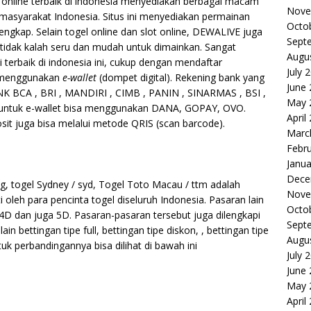
i online terbaik di indonesia menyediakan berbagai macam
Nove
 masyarakat Indonesia. Situs ini menyediakan permainan
Octo
lengkap. Selain togel online dan slot online, DEWALIVE juga
Sept
tidak kalah seru dan mudah untuk dimainkan. Sangat
Augu
 terbaik di indonesia ini, cukup dengan mendaftar
July 
a menggunakan
e-wallet
(dompet digital). Rekening bank yang
June
ANK BCA , BRI , MANDIRI , CIMB , PANIN , SINARMAS , BSI ,
May 
ntuk e-wallet bisa menggunakan DANA, GOPAY, OVO.
April
sit juga bisa melalui metode QRIS (scan barcode).
Marc
Febr
Janua
Dece
g, togel Sydney / syd, Togel Toto Macau / ttm adalah
Nove
oleh para pencinta togel diseluruh Indonesia. Pasaran lain
Octo
4D dan juga 5D. Pasaran-pasaran tersebut juga dilengkapi
Sept
n bettingan tipe full, bettingan tipe diskon, , bettingan tipe
Augu
tuk perbandingannya bisa dilihat di bawah ini
July 
June
May 
April