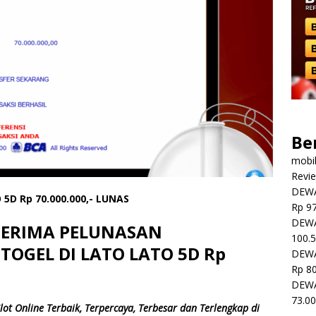
Be
mobil
Revie
DEWA
5D Rp 70.000.000,- LUNAS
Rp 9
DEWA
NERIMA PELUNASAN
100.
OGEL DI LATO LATO 5D Rp
DEWA
Rp 8
DEWA
73.0
Slot Online Terbaik, Terpercaya, Terbesar dan Terlengkap di