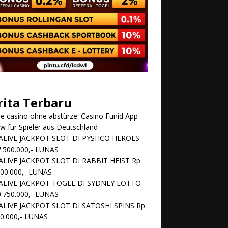
rita Terbaru
e casino ohne abstürze: Casino Funid App
w für Spieler aus Deutschland
LIVE JACKPOT SLOT DI PYSHCO HEROES
7.500.000,- LUNAS
LIVE JACKPOT SLOT DI RABBIT HEIST Rp
500.000,- LUNAS
LIVE JACKPOT TOGEL DI SYDNEY LOTTO
0.750.000,- LUNAS
LIVE JACKPOT SLOT DI SATOSHI SPINS Rp
00.000,- LUNAS