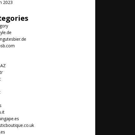
h 2023
tegories
gory
tyle.de
ongutesbier.de
bsb.com
 AZ
tr
t
t
s
.it
ingape.es
ticboutique.co.uk
.es