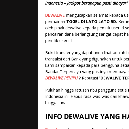
Indonesia – Jackpot berapapun pasti dibayar”
DEWALIVE
mengucapkan selamat kepada user
permainan
TOGEL DI LATO LATO 5D.
Keme
oleh pihak dewalive kepada pemilik user id 
pencairan dana berlangsung sangat cepat h
pemilik user id.
Bukti transfer yang dapat anda lihat adalah 
transaksi dari Bank yang digunakan untuk pen
kami sampaikan kepada para pengguna seti
Bandar Terpercaya yang pastinya membaya
DEWALIVE
PENIPU
? Reputasi “
DEWALIVE
TE
Puluhan hingga ratusan ribu pengguna setia
Indonesia ini. Hapus rasa was-was dan kha
hingga lunas.
INFO DEWALIVE
YANG H