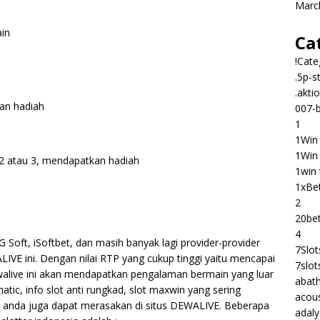
Marc
ain
Ca
!Cate
.5p-s
.akti
kan hadiah
007-
1
1Win
1Win
1, 2 atau 3, mendapatkan hadiah
1win 
1xBe
2
20be
4
 Soft, iSoftbet, dan masih banyak lagi provider-provider
7Slot
LIVE ini. Dengan nilai RTP yang cukup tinggi yaitu mencapai
7slots
dewalive ini akan mendapatkan pengalaman bermain yang luar
abath
tic, info slot anti rungkad, slot maxwin yang sering
acous
n, anda juga dapat merasakan di situs DEWALIVE. Beberapa
adaly