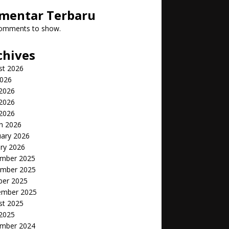
mentar Terbaru
omments to show.
chives
st 2026
2026
 2026
2026
 2026
h 2026
uary 2026
ry 2026
mber 2025
mber 2025
ber 2025
ember 2025
st 2025
 2025
mber 2024