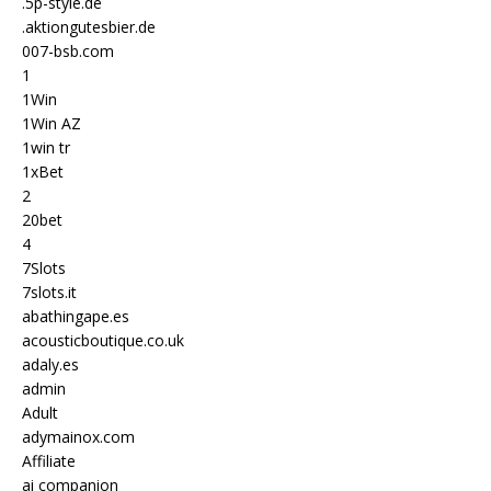
.5p-style.de
.aktiongutesbier.de
007-bsb.com
1
1Win
1Win AZ
1win tr
1xBet
2
20bet
4
7Slots
7slots.it
abathingape.es
acousticboutique.co.uk
adaly.es
admin
Adult
adymainox.com
Affiliate
ai companion