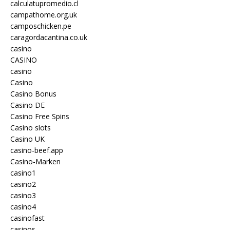
calculatupromedio.cl
campathome.org.uk
camposchicken.pe
caragordacantina.co.uk
casino
CASINO
casino
Casino
Casino Bonus
Casino DE
Casino Free Spins
Casino slots
Casino UK
casino-beef.app
Casino-Marken
casino1
casino2
casino3
casino4
casinofast
casinos