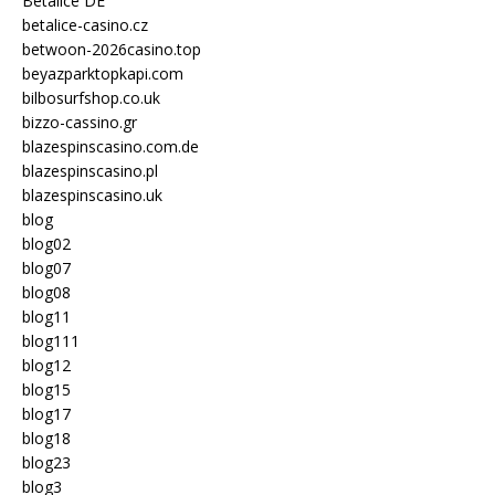
Betalice DE
betalice-casino.cz
betwoon-2026casino.top
beyazparktopkapi.com
bilbosurfshop.co.uk
bizzo-cassino.gr
blazespinscasino.com.de
blazespinscasino.pl
blazespinscasino.uk
blog
blog02
blog07
blog08
blog11
blog111
blog12
blog15
blog17
blog18
blog23
blog3