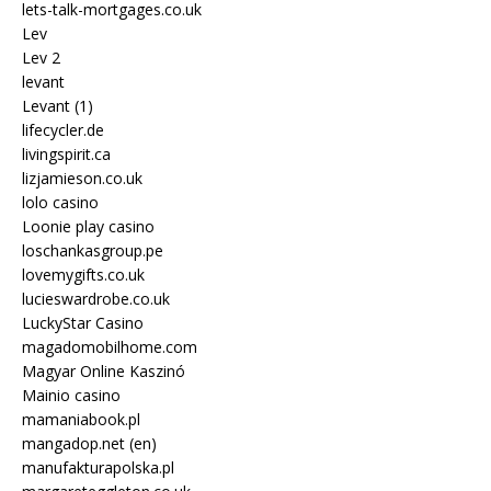
lets-talk-mortgages.co.uk
Lev
Lev 2
levant
Levant (1)
lifecycler.de
livingspirit.ca
lizjamieson.co.uk
lolo casino
Loonie play casino
loschankasgroup.pe
lovemygifts.co.uk
lucieswardrobe.co.uk
LuckyStar Casino
magadomobilhome.com
Magyar Online Kaszinó
Mainio casino
mamaniabook.pl
mangadop.net (en)
manufakturapolska.pl