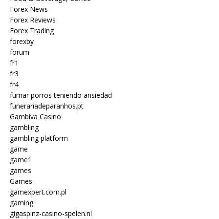
Forex News
Forex Reviews
Forex Trading
forexby
forum
fr1
fr3
fr4
fumar porros teniendo ansiedad
funerariadeparanhos.pt
Gambiva Casino
gambling
gambling platform
game
game1
games
Games
gamexpert.com.pl
gaming
gigaspinz-casino-spelen.nl