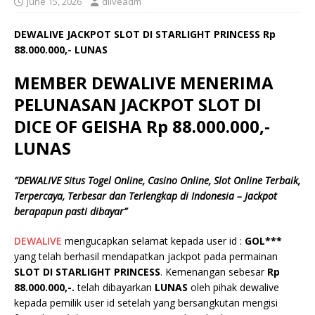
June 15, 2026
dliveadm
DEWALIVE JACKPOT SLOT DI STARLIGHT PRINCESS Rp
88.000.000,- LUNAS
MEMBER DEWALIVE MENERIMA
PELUNASAN JACKPOT SLOT DI
DICE OF GEISHA Rp 88.000.000,-
LUNAS
“
DEWALIVE
Situs Togel Online, Casino Online, Slot Online Terbaik,
Terpercaya, Terbesar dan Terlengkap di Indonesia – Jackpot
berapapun pasti dibayar”
DEWALIVE
mengucapkan selamat kepada user id :
GOL***
yang telah berhasil mendapatkan jackpot pada permainan
SLOT DI STARLIGHT PRINCESS
. Kemenangan sebesar
Rp
88.000.000
,-.
telah dibayarkan
LUNAS
oleh pihak dewalive
kepada pemilik user id setelah yang bersangkutan mengisi