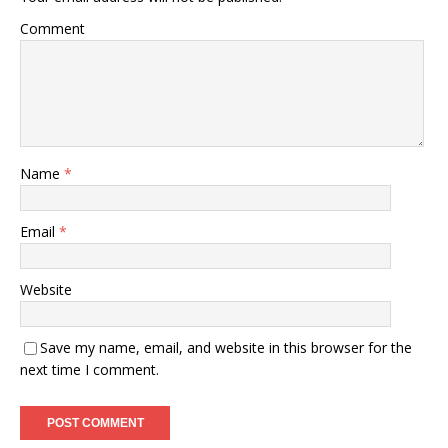
Comment
Name
*
Email
*
Website
Save my name, email, and website in this browser for the
next time I comment.