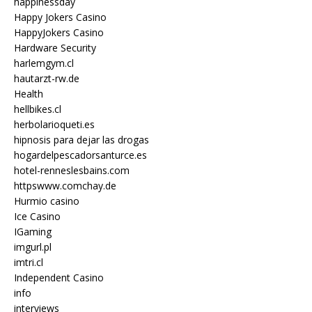
happinessday
Happy Jokers Casino
HappyJokers Casino
Hardware Security
harlemgym.cl
hautarzt-rw.de
Health
hellbikes.cl
herbolarioqueti.es
hipnosis para dejar las drogas
hogardelpescadorsanturce.es
hotel-renneslesbains.com
httpswww.comchay.de
Hurmio casino
Ice Casino
IGaming
imgurl.pl
imtri.cl
Independent Casino
info
interviews