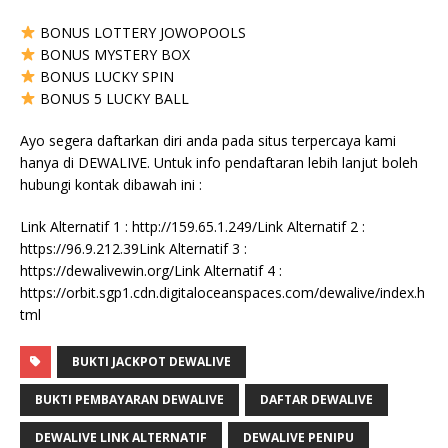
BONUS LOTTERY JOWOPOOLS
BONUS MYSTERY BOX
BONUS LUCKY SPIN
BONUS 5 LUCKY BALL
Ayo segera daftarkan diri anda pada situs terpercaya kami
hanya di DEWALIVE. Untuk info pendaftaran lebih lanjut boleh
hubungi kontak dibawah ini :
Link Alternatif 1 : http://159.65.1.249/Link Alternatif 2 :
https://96.9.212.39Link Alternatif 3 :
https://dewalivewin.org/Link Alternatif 4 :
https://orbit.sgp1.cdn.digitaloceanspaces.com/dewalive/index.h
tml
BUKTI JACKPOT DEWALIVE
BUKTI PEMBAYARAN DEWALIVE
DAFTAR DEWALIVE
DEWALIVE LINK ALTERNATIF
DEWALIVE PENIPU