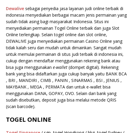
Dewalive
sebagai penyedia jasa layanan judi online terbaik di
indonesia menyediakan berbagai macam jenis permainan yang
sudah tidak asing bagi masyarakat Indonesia. Situs ini
menyediakan permainan Togel Online terbaik dan juga Slot
Online terlengkap. Selain togel online dan slot online,
DEWALIVE juga menyediakan permainan Casino Online yang
tidak kalah seru dan mudah untuk dimainkan. Sangat mudah
untuk memulai permainan di situs judi terbaik di indonesia ini,
cukup dengan mendaftar menggunakan rekening bank atau
bisa juga menggunakan
e-wallet
(dompet digital). Rekening
bank yang bisa didaftarkan juga cukup banyak yaitu BANK BCA
, BRI , MANDIRI , CIMB , PANIN , SINARMAS , BSI , JENIUS ,
MAYBANK , MEGA , PERMATA dan untuk e-wallet bisa
menggunakan DANA, GOPAY, OVO. Selain dari bank yang
sudah disebutkan, deposit juga bisa melalui metode QRIS
(scan barcode).
TOGEL ONLINE
Togel Singapore
/ sgp, togel Hongkong / hkg, togel Sydney /