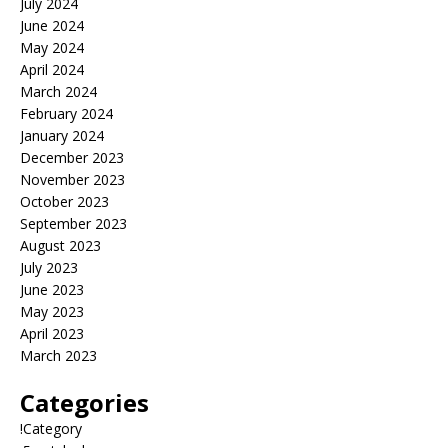
July 2024
June 2024
May 2024
April 2024
March 2024
February 2024
January 2024
December 2023
November 2023
October 2023
September 2023
August 2023
July 2023
June 2023
May 2023
April 2023
March 2023
Categories
!Category