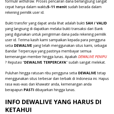
formulir
withdraw
. Proses pencairan dana berlangsung sangat
cepat hanya dalam waktu
5-11 menit
sudah berada dalam
rekening pemilik user id.
Bukti transfer yang dapat anda lihat adalah bukti
SAH / VALID
yang langsung di dapatkan melalui bukti transaksi dari Bank
yang digunakan untuk pengiriman dana pada rekening pemilik
user id. Terima kasih kami sampaikan kepada para pengguna
setia
DEWALIVE
yang telah menggunakan situs kami, sebagai
Bandar Terpercaya yang pastinya membayar semua
kemenangan member hingga lunas. Apakah
DEWALIVE
PENIPU
? Reputasi “
DEWALIVE
TERPERCAYA
” sudah sangat melekat.
Puluhan hingga ratusan ribu pengguna setia
DEWALIVE
tetap
menggunakan situs terbesar dan terbaik di Indonesia ini. Hapus
rasa was-was dan khawatir anda, kemenangan anda
berapapun
PASTI
dibayarkan hingga lunas.
INFO DEWALIVE
YANG HARUS DI
KETAHUI