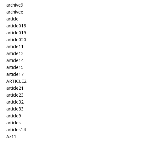
archive9
archivee
article
article018
article019
article020
article11
article12
article14
article15
article17
ARTICLE2
article21
article23
article32
article33
article9
articles
articles14
Az11