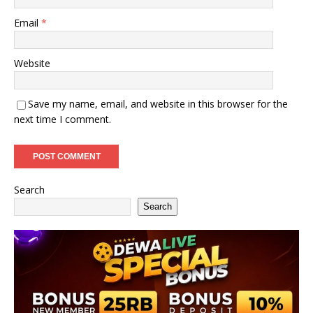
Email
*
Website
Save my name, email, and website in this browser for the
next time I comment.
Search
Search