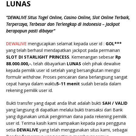
LUNAS
“
DEWALIVE
Situs Togel Online, Casino Online, Slot Online Terbaik,
Terpercaya, Terbesar dan Terlengkap di Indonesia – Jackpot
berapapun pasti dibayar”
DEWALIVE
mengucapkan selamat kepada user id :
GOL***
yang telah berhasil mendapatkan jackpot pada permainan
SLOT DI STARLIGHT PRINCESS
. Kemenangan sebesar
Rp
88.000.000
,-.
telah dibayarkan
LUNAS
oleh pihak dewalive
kepada pemilik user id setelah yang bersangkutan mengisi
formulir
withdraw
. Proses pencairan dana berlangsung sangat
cepat hanya dalam waktu
5-11 menit
sudah berada dalam
rekening pemilik user id.
Bukti transfer yang dapat anda lihat adalah bukti
SAH / VALID
yang langsung di dapatkan melalui bukti transaksi dari Bank
yang digunakan untuk pengiriman dana pada rekening pemilik
user id. Terima kasih kami sampaikan kepada para pengguna
setia
DEWALIVE
yang telah menggunakan situs kami, sebagai