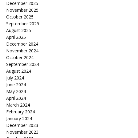
December 2025
November 2025
October 2025
September 2025
August 2025
April 2025
December 2024
November 2024
October 2024
September 2024
August 2024
July 2024
June 2024
May 2024
April 2024
March 2024
February 2024
January 2024
December 2023
November 2023