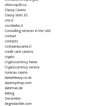
citiescop26.ca
Classy Casino
Classy Slots ES
cmi.cl
cocobebe.cl
Consulting services in the UAE
contact
contacts
costaaraucania.cl
credit card casinos
crypto
Cryptocurrency News
Cryptocurrency service
curacau casino
danieldeasy.co.uk
daremyshop.com
datemas.de
dating
December
degredachile.com