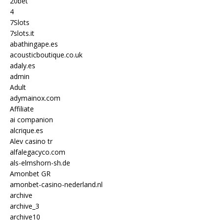
20bet
4
7Slots
7slots.it
abathingape.es
acousticboutique.co.uk
adaly.es
admin
Adult
adymainox.com
Affiliate
ai companion
alcrique.es
Alev casino tr
alfalegacyco.com
als-elmshorn-sh.de
Amonbet GR
amonbet-casino-nederland.nl
archive
archive_3
archive10