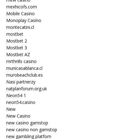
mexhicofs.com
Mobile Casino
Monoplay Casino
montecatini.cl
mostbet
Mostbet 2
Mostbet 3
Mostbet AZ
mrthrills casino
municasablanca.cl
murobeachclub.es
Nasi partnerzy
natplanforum.org.uk
Neon54 1
neon54.casino
New
New Casino
new casino gamstop
new casino non gamstop
new gambling platfom