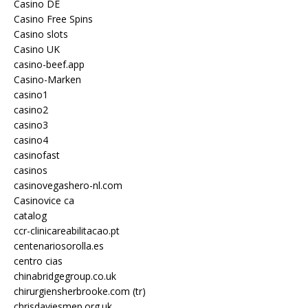
Casino DE
Casino Free Spins
Casino slots
Casino UK
casino-beef.app
Casino-Marken
casino1
casino2
casino3
casino4
casinofast
casinos
casinovegashero-nl.com
Casinovice ca
catalog
ccr-clinicareabilitacao.pt
centenariosorolla.es
centro cias
chinabridgegroup.co.uk
chirurgiensherbrooke.com (tr)
chrisdaviesmep.org.uk