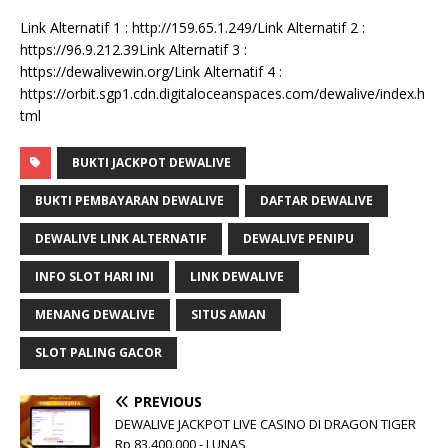
Link Alternatif 1 : http://159.65.1.249/Link Alternatif 2 :
https://96.9.212.39Link Alternatif 3 :
https://dewalivewin.org/Link Alternatif 4 :
https://orbit.sgp1.cdn.digitaloceanspaces.com/dewalive/index.h
tml
BUKTI JACKPOT DEWALIVE
BUKTI PEMBAYARAN DEWALIVE
DAFTAR DEWALIVE
DEWALIVE LINK ALTERNATIF
DEWALIVE PENIPU
INFO SLOT HARI INI
LINK DEWALIVE
MENANG DEWALIVE
SITUS AMAN
SLOT PALING GACOR
PREVIOUS
DEWALIVE JACKPOT LIVE CASINO DI DRAGON TIGER
Rp 83.400.000,- LUNAS