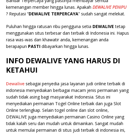
Bandar Terpercaya yang pastinya membayar semua
kemenangan member hingga lunas. Apakah
DEWALIVE
PENIPU
? Reputasi “
DEWALIVE
TERPERCAYA
” sudah sangat melekat.
Puluhan hingga ratusan ribu pengguna setia
DEWALIVE
tetap
menggunakan situs terbesar dan terbaik di Indonesia ini. Hapus
rasa was-was dan khawatir anda, kemenangan anda
berapapun
PASTI
dibayarkan hingga lunas.
INFO DEWALIVE
YANG HARUS DI
KETAHUI
Dewalive
sebagai penyedia jasa layanan judi online terbaik di
indonesia menyediakan berbagai macam jenis permainan yang
sudah tidak asing bagi masyarakat Indonesia. Situs ini
menyediakan permainan Togel Online terbaik dan juga Slot
Online terlengkap. Selain togel online dan slot online,
DEWALIVE juga menyediakan permainan Casino Online yang
tidak kalah seru dan mudah untuk dimainkan. Sangat mudah
untuk memulai permainan di situs judi terbaik di indonesia ini,