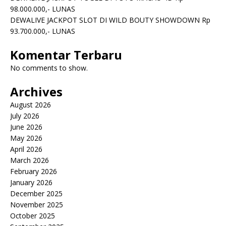
98.000.000,- LUNAS
DEWALIVE JACKPOT SLOT DI WILD BOUTY SHOWDOWN Rp
93.700.000,- LUNAS
Komentar Terbaru
No comments to show.
Archives
August 2026
July 2026
June 2026
May 2026
April 2026
March 2026
February 2026
January 2026
December 2025
November 2025
October 2025