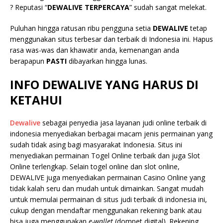
? Reputasi “
DEWALIVE
TERPERCAYA
” sudah sangat melekat.
Puluhan hingga ratusan ribu pengguna setia
DEWALIVE
tetap
menggunakan situs terbesar dan terbaik di Indonesia ini. Hapus
rasa was-was dan khawatir anda, kemenangan anda
berapapun
PASTI
dibayarkan hingga lunas.
INFO DEWALIVE
YANG HARUS DI
KETAHUI
Dewalive
sebagai penyedia jasa layanan judi online terbaik di
indonesia menyediakan berbagai macam jenis permainan yang
sudah tidak asing bagi masyarakat Indonesia. Situs ini
menyediakan permainan Togel Online terbaik dan juga Slot
Online terlengkap. Selain togel online dan slot online,
DEWALIVE juga menyediakan permainan Casino Online yang
tidak kalah seru dan mudah untuk dimainkan. Sangat mudah
untuk memulai permainan di situs judi terbaik di indonesia ini,
cukup dengan mendaftar menggunakan rekening bank atau
bisa juga menggunakan
e-wallet
(dompet digital). Rekening