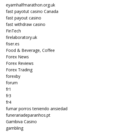
eyamhalfmarathon.org.uk
fast payotut casino Canada
fast payout casino
fast withdraw casino
FinTech
firelaboratory.uk
fiser.es
Food & Beverage, Coffee
Forex News
Forex Reviews
Forex Trading
forexby
forum
fr1
fr3
fr4
fumar porros teniendo ansiedad
funerariadeparanhos.pt
Gambiva Casino
gambling