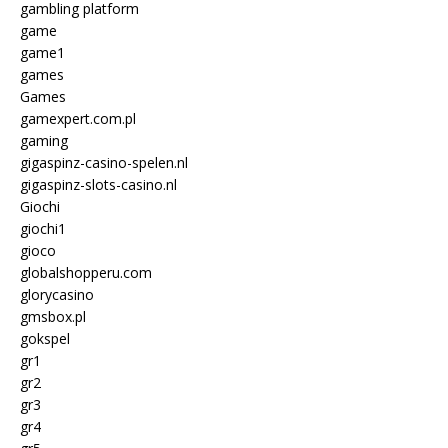
gambling platform
game
game1
games
Games
gamexpert.com.pl
gaming
gigaspinz-casino-spelen.nl
gigaspinz-slots-casino.nl
Giochi
giochi1
gioco
globalshopperu.com
glorycasino
gmsbox.pl
gokspel
gr1
gr2
gr3
gr4