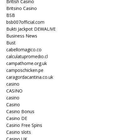
British Casino
Britsino Casino
BSB
bsb007official.com
Bukti Jackpot DEWALIVE
Business News
Bust
cabellomagico.co
calculatupromedio.cl
campathome.org.uk
camposchicken.pe
caragordacantina.co.uk
casino
CASINO
casino
Casino
Casino Bonus
Casino DE
Casino Free Spins
Casino slots
Casino UK