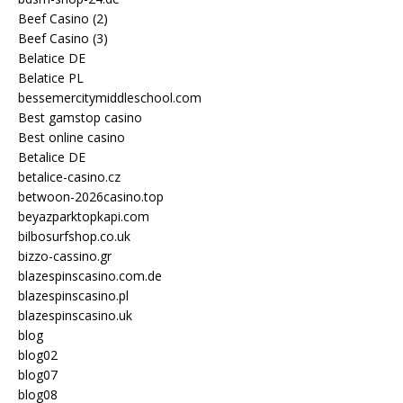
Beef Casino (2)
Beef Casino (3)
Belatice DE
Belatice PL
bessemercitymiddleschool.com
Best gamstop casino
Best online casino
Betalice DE
betalice-casino.cz
betwoon-2026casino.top
beyazparktopkapi.com
bilbosurfshop.co.uk
bizzo-cassino.gr
blazespinscasino.com.de
blazespinscasino.pl
blazespinscasino.uk
blog
blog02
blog07
blog08