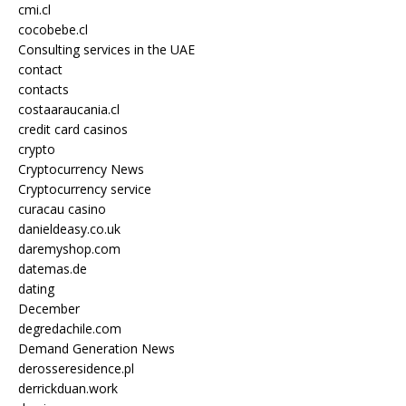
cmi.cl
cocobebe.cl
Consulting services in the UAE
contact
contacts
costaaraucania.cl
credit card casinos
crypto
Cryptocurrency News
Cryptocurrency service
curacau casino
danieldeasy.co.uk
daremyshop.com
datemas.de
dating
December
degredachile.com
Demand Generation News
derosseresidence.pl
derrickduan.work