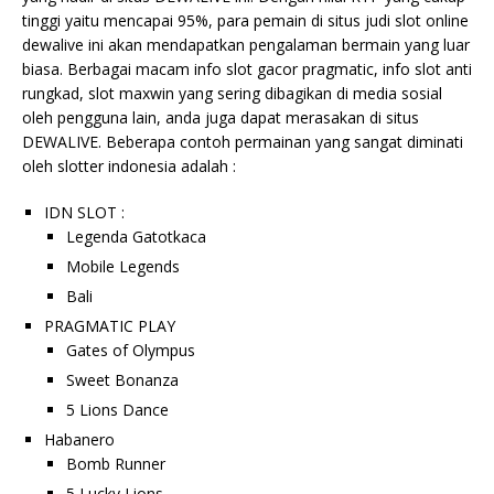
tinggi yaitu mencapai 95%, para pemain di situs judi slot online
dewalive ini akan mendapatkan pengalaman bermain yang luar
biasa. Berbagai macam info slot gacor pragmatic, info slot anti
rungkad, slot maxwin yang sering dibagikan di media sosial
oleh pengguna lain, anda juga dapat merasakan di situs
DEWALIVE. Beberapa contoh permainan yang sangat diminati
oleh slotter indonesia adalah :
IDN SLOT :
Legenda Gatotkaca
Mobile Legends
Bali
PRAGMATIC PLAY
Gates of Olympus
Sweet Bonanza
5 Lions Dance
Habanero
Bomb Runner
5 Lucky Lions