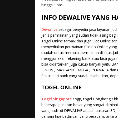
hingga lunas.
INFO DEWALIVE
YANG H
Dewalive
sebagai penyedia jasa layanan jud
jenis permainan yang sudah tidak asing bagi
Togel Online terbaik dan juga Slot Online ter
menyediakan permainan Casino Online yang 
mudah untuk memulai permainan di situs judi
menggunakan rekening bank atau bisa jug
bisa didaftarkan juga cukup banyak yaitu B
JENIUS , MAYBANK , MEGA , PERMATA dan u
Selain dari bank yang sudah disebutkan, depo
TOGEL ONLINE
Togel Singapore
/ sgp, togel Hongkong / hk
beberapa pasaran besar yang sangat diminati 
yang hadir di DEWALIVE adalah pasaran 3D, 
dengan tipe bettingan yang beragam, antara lai