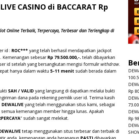
LIVE CASINO di BACCARAT Rp
Slot Online Terbaik, Terpercaya, Terbesar dan Terlengkap di
r id :
ROC***
yang telah berhasil mendapatkan jackpot
T
. Kemenangan sebesar
Rp 79.500.000,-.
telah dibayarkan
Be
ser id setelah yang bersangkutan mengisi formulir
withdraw
.
DEWA
cepat hanya dalam waktu
5-11 menit
sudah berada dalam
100.
DEWA
bukti
SAH / VALID
yang langsung di dapatkan melalui bukti
Rp 8
giriman dana pada rekening pemilik user id. Terima kasih
DEWA
a
DEWALIVE
yang telah menggunakan situs kami, sebagai
73.0
r semua kemenangan member hingga lunas. Apakah
DEWA
RPERCAYA
” sudah sangat melekat.
Rp 9
DEWA
DEWALIVE
tetap menggunakan situs terbesar dan terbaik di
SHOW
watir anda, kemenangan anda berapapun
PASTI
dibayarkan