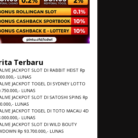
rita Terbaru
LIVE JACKPOT SLOT DI RABBIT HEIST Rp
500.000,- LUNAS
LIVE JACKPOT TOGEL DI SYDNEY LOTTO
0.750.000,- LUNAS
LIVE JACKPOT SLOT DI SATOSHI SPINS Rp
00.000,- LUNAS
LIVE JACKPOT TOGEL DI TOTO MACAU 4D
8.000.000,- LUNAS
LIVE JACKPOT SLOT DI WILD BOUTY
DOWN Rp 93.700.000,- LUNAS