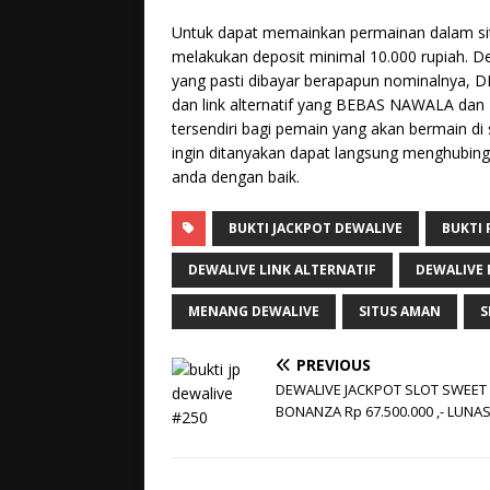
Untuk dapat memainkan permainan dalam situs
melakukan deposit minimal 10.000 rupiah. D
yang pasti dibayar berapapun nominalnya, D
dan link alternatif yang BEBAS NAWALA d
tersendiri bagi pemain yang akan bermain di 
ingin ditanyakan dapat langsung menghubingi
anda dengan baik.
BUKTI JACKPOT DEWALIVE
BUKTI
DEWALIVE LINK ALTERNATIF
DEWALIVE 
MENANG DEWALIVE
SITUS AMAN
S
PREVIOUS
DEWALIVE JACKPOT SLOT SWEET
BONANZA Rp 67.500.000 ,- LUNA