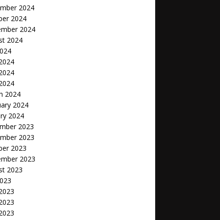
mber 2024
ber 2024
ember 2024
st 2024
2024
 2024
2024
 2024
h 2024
uary 2024
ry 2024
mber 2023
mber 2023
ber 2023
ember 2023
st 2023
2023
 2023
2023
 2023