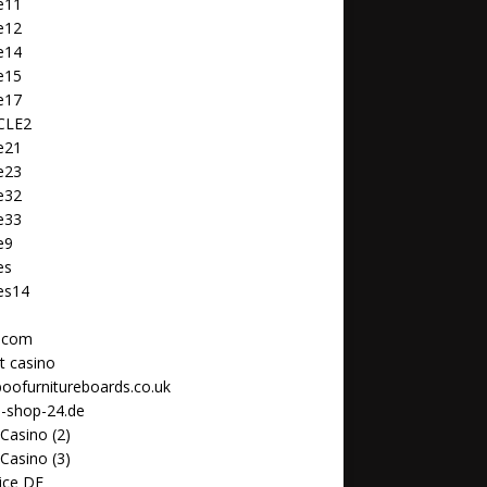
le11
le12
le14
le15
le17
CLE2
le21
le23
le32
le33
le9
es
les14
scom
t casino
oofurnitureboards.co.uk
-shop-24.de
Casino (2)
Casino (3)
ice DE