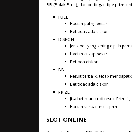
BB (Bolak Balik), dan bettingan tipe prize. un
FULL
Hadiah paling besar
Bet tidak ada diskon
DISKON
Jenis bet yang sering dipilih pem
Hadiah cukup besar
Bet ada diskon
BB
Result terbalik, tetap mendapat
Bet tidak ada diskon
PRIZE
Jika bet muncul di result Prize 
Hadiah sesuai result prize
SLOT ONLINE