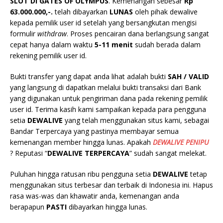
SLOT DI GATES OF OLYMPUS
. Kemenangan sebesar
Rp
63.000.000,-.
telah dibayarkan
LUNAS
oleh pihak dewalive
kepada pemilik user id setelah yang bersangkutan mengisi
formulir
withdraw
. Proses pencairan dana berlangsung sangat
cepat hanya dalam waktu
5-11 menit
sudah berada dalam
rekening pemilik user id.
Bukti transfer yang dapat anda lihat adalah bukti
SAH / VALID
yang langsung di dapatkan melalui bukti transaksi dari Bank
yang digunakan untuk pengiriman dana pada rekening pemilik
user id. Terima kasih kami sampaikan kepada para pengguna
setia
DEWALIVE
yang telah menggunakan situs kami, sebagai
Bandar Terpercaya yang pastinya membayar semua
kemenangan member hingga lunas. Apakah
DEWALIVE
PENIPU
? Reputasi “
DEWALIVE
TERPERCAYA
” sudah sangat melekat.
Puluhan hingga ratusan ribu pengguna setia
DEWALIVE
tetap
menggunakan situs terbesar dan terbaik di Indonesia ini. Hapus
rasa was-was dan khawatir anda, kemenangan anda
berapapun
PASTI
dibayarkan hingga lunas.