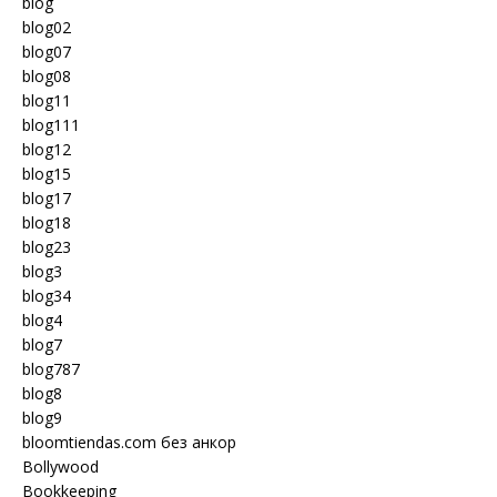
blog
blog02
blog07
blog08
blog11
blog111
blog12
blog15
blog17
blog18
blog23
blog3
blog34
blog4
blog7
blog787
blog8
blog9
bloomtiendas.com без анкор
Bollywood
Bookkeeping