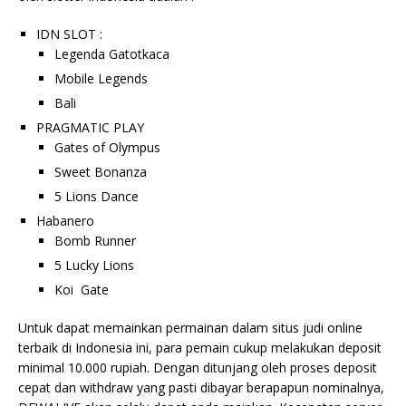
IDN SLOT :
Legenda Gatotkaca
Mobile Legends
Bali
PRAGMATIC PLAY
Gates of Olympus
Sweet Bonanza
5 Lions Dance
Habanero
Bomb Runner
5 Lucky Lions
Koi Gate
Untuk dapat memainkan permainan dalam situs judi online
terbaik di Indonesia ini, para pemain cukup melakukan deposit
minimal 10.000 rupiah. Dengan ditunjang oleh proses deposit
cepat dan withdraw yang pasti dibayar berapapun nominalnya,