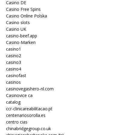
Casino DE
Casino Free Spins
Casino Online Polska
Casino slots
Casino UK
casino-beef.app
Casino-Marken
casino1
casino2
casino3
casino4
casinofast
casinos
casinovegashero-nl.com
Casinovice ca
catalog
ccr-clinicareabilitacao.pt
centenariosorolla.es
centro cias
chinabridgegroup.co.uk