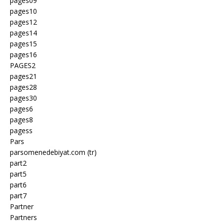
pages09
pages10
pages12
pages14
pages15
pages16
PAGES2
pages21
pages28
pages30
pages6
pages8
pagess
Pars
parsomenedebiyat.com (tr)
part2
part5
part6
part7
Partner
Partners