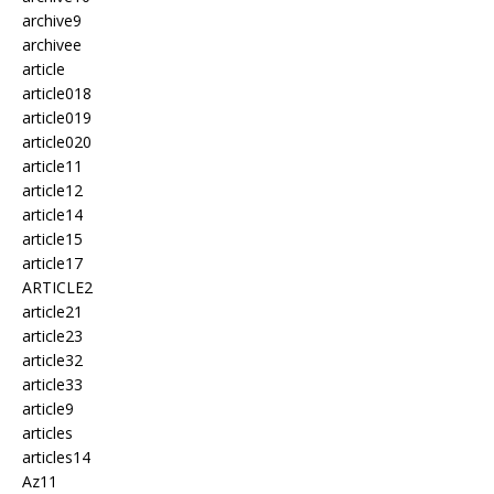
archive9
archivee
article
article018
article019
article020
article11
article12
article14
article15
article17
ARTICLE2
article21
article23
article32
article33
article9
articles
articles14
Az11