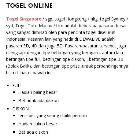
TOGEL ONLINE
Togel Singapore
/ sgp, togel Hongkong / hkg, togel Sydney /
syd, Togel Toto Macau / ttm adalah beberapa pasaran besar
yang sangat diminati oleh para pencinta togel diseluruh
Indonesia. Pasaran lain yang hadir di DEWALIVE adalah
pasaran 3D, 4D dan juga 5D. Pasaran-pasaran tersebut juga
dilengkapi dengan tipe bettingan yang beragam, antara lain
bettingan tipe full, bettingan tipe diskon, , bettingan tipe BB
(Bolak Balik), dan bettingan tipe prize. untuk perbandingannya
bisa dilihat di bawah ini
FULL
Hadiah paling besar
Bet tidak ada diskon
DISKON
Jenis bet yang sering dipilih pemain
Hadiah cukup besar
Bet ada diskon