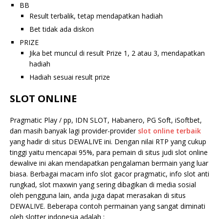
BB
Result terbalik, tetap mendapatkan hadiah
Bet tidak ada diskon
PRIZE
Jika bet muncul di result Prize 1, 2 atau 3, mendapatkan
hadiah
Hadiah sesuai result prize
SLOT ONLINE
Pragmatic Play / pp, IDN SLOT, Habanero, PG Soft, iSoftbet,
dan masih banyak lagi provider-provider
slot online terbaik
yang hadir di situs DEWALIVE ini. Dengan nilai RTP yang cukup
tinggi yaitu mencapai 95%, para pemain di situs judi slot online
dewalive ini akan mendapatkan pengalaman bermain yang luar
biasa. Berbagai macam info slot gacor pragmatic, info slot anti
rungkad, slot maxwin yang sering dibagikan di media sosial
oleh pengguna lain, anda juga dapat merasakan di situs
DEWALIVE. Beberapa contoh permainan yang sangat diminati
oleh slotter indonesia adalah :