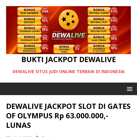
BUKTI JACKPOT DEWALIVE
DEWALIVE SITUS JUDI ONLINE TERBAIK DI INDONESIA
DEWALIVE JACKPOT SLOT DI GATES
OF OLYMPUS Rp 63.000.000,-
LUNAS