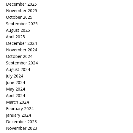
December 2025
November 2025
October 2025
September 2025
August 2025
April 2025
December 2024
November 2024
October 2024
September 2024
August 2024
July 2024
June 2024
May 2024
April 2024
March 2024
February 2024
January 2024
December 2023
November 2023