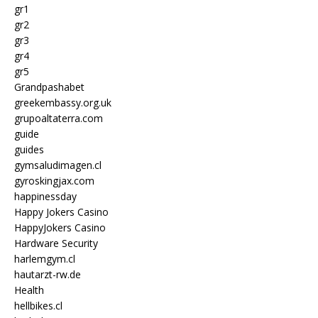
gr1
gr2
gr3
gr4
gr5
Grandpashabet
greekembassy.org.uk
grupoaltaterra.com
guide
guides
gymsaludimagen.cl
gyroskingjax.com
happinessday
Happy Jokers Casino
HappyJokers Casino
Hardware Security
harlemgym.cl
hautarzt-rw.de
Health
hellbikes.cl