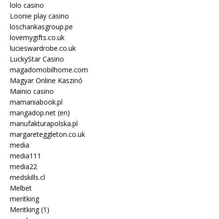
lolo casino
Loonie play casino
loschankasgroup.pe
lovemygifts.co.uk
lucieswardrobe.co.uk
LuckyStar Casino
magadomobilhome.com
Magyar Online Kaszinó
Mainio casino
mamaniabook.pl
mangadop.net (en)
manufakturapolska.pl
margareteggleton.co.uk
media
media111
media22
medskills.cl
Melbet
meritking
Meritking (1)