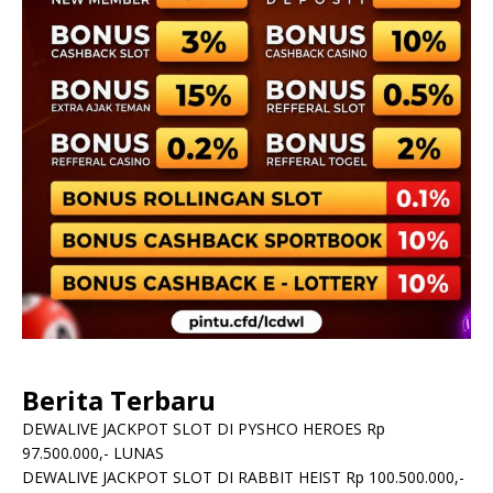
Berita Terbaru
DEWALIVE JACKPOT SLOT DI PYSHCO HEROES Rp
97.500.000,- LUNAS
DEWALIVE JACKPOT SLOT DI RABBIT HEIST Rp 100.500.000,-