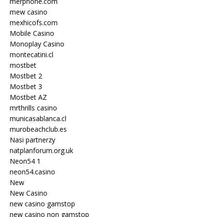
merphone.com
mew casino
mexhicofs.com
Mobile Casino
Monoplay Casino
montecatini.cl
mostbet
Mostbet 2
Mostbet 3
Mostbet AZ
mrthrills casino
municasablanca.cl
murobeachclub.es
Nasi partnerzy
natplanforum.org.uk
Neon54 1
neon54.casino
New
New Casino
new casino gamstop
new casino non gamstop