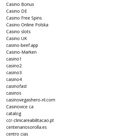
Casino Bonus
Casino DE
Casino Free Spins
Casino Online Polska
Casino slots
Casino UK
casino-beef.app
Casino-Marken
casino1
casino2
casino3
casino4
casinofast
casinos
casinovegashero-nl.com
Casinovice ca
catalog
ccr-clinicareabilitacao.pt
centenariosorolla.es
centro cias