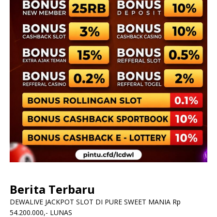
Berita Terbaru
DEWALIVE JACKPOT SLOT DI PURE SWEET MANIA Rp
54.200.000,- LUNAS