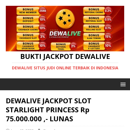
BUKTI JACKPOT DEWALIVE
DEWALIVE SITUS JUDI ONLINE TERBAIK DI INDONESIA
DEWALIVE JACKPOT SLOT
STARLIGHT PRINCESS Rp
75.000.000 ,- LUNAS