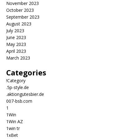
November 2023
October 2023
September 2023
August 2023
July 2023
June 2023
May 2023
April 2023
March 2023
Categories
!Category
.5p-style.de
.aktiongutesbier.de
007-bsb.com
1
1Win
1Win AZ
1win tr
1xBet