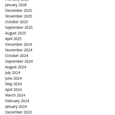
January 2026
December 2025
November 2025
October 2025
September 2025
August 2025
April 2025
December 2024
November 2024
October 2024
September 2024
August 2024
July 2024
June 2024
May 2024
April 2024
March 2024
February 2024
January 2024
December 2023