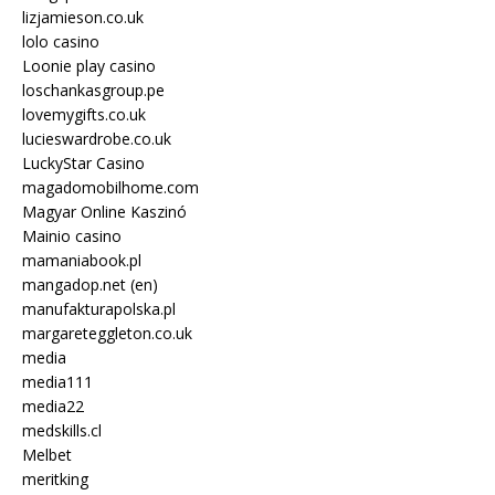
lizjamieson.co.uk
lolo casino
Loonie play casino
loschankasgroup.pe
lovemygifts.co.uk
lucieswardrobe.co.uk
LuckyStar Casino
magadomobilhome.com
Magyar Online Kaszinó
Mainio casino
mamaniabook.pl
mangadop.net (en)
manufakturapolska.pl
margareteggleton.co.uk
media
media111
media22
medskills.cl
Melbet
meritking