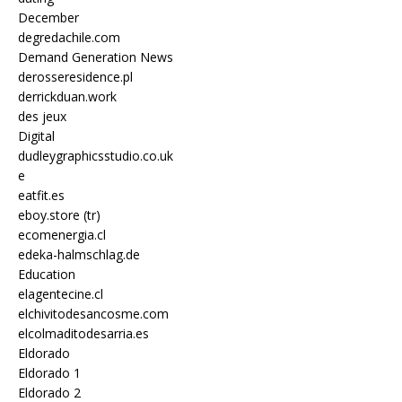
December
degredachile.com
Demand Generation News
derosseresidence.pl
derrickduan.work
des jeux
Digital
dudleygraphicsstudio.co.uk
e
eatfit.es
eboy.store (tr)
ecomenergia.cl
edeka-halmschlag.de
Education
elagentecine.cl
elchivitodesancosme.com
elcolmaditodesarria.es
Eldorado
Eldorado 1
Eldorado 2