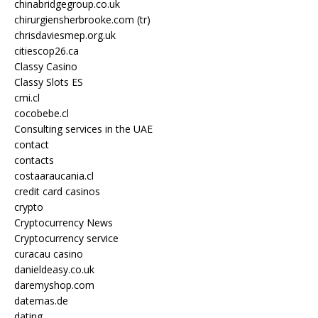
chinabridgegroup.co.uk
chirurgiensherbrooke.com (tr)
chrisdaviesmep.org.uk
citiescop26.ca
Classy Casino
Classy Slots ES
cmi.cl
cocobebe.cl
Consulting services in the UAE
contact
contacts
costaaraucania.cl
credit card casinos
crypto
Cryptocurrency News
Cryptocurrency service
curacau casino
danieldeasy.co.uk
daremyshop.com
datemas.de
dating