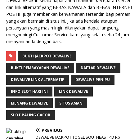
DEWALIVE akan selalu dapat anda mainkan. Kecepatan server
dan link alternatif yang BEBAS NAWALA dan BEBAS INTERNET
POSTIF juga memberikan kenyamanan tersendiri bagi pemain
yang akan bermain di situs ini. Jika ada kendala ataupun
pertanyaan yang masih ingin ditanyakan dapat langsung
menghubingi Customer Service kami yang selalu setia 24 jam
melayani anda dengan baik.
BUKTI JACKPOT DEWALIVE
BUKTI PEMBAYARAN DEWALIVE
DAFTAR DEWALIVE
DEWALIVE LINK ALTERNATIF
DEWALIVE PENIPU
INFO SLOT HARI INI
LINK DEWALIVE
MENANG DEWALIVE
SITUS AMAN
SLOT PALING GACOR
PREVIOUS
DEWALIVE JACKPOT TOGEL SOUTHEAST 4D Rp