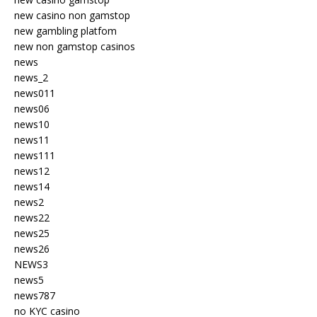
new casino non gamstop
new gambling platfom
new non gamstop casinos
news
news_2
news011
news06
news10
news11
news111
news12
news14
news2
news22
news25
news26
NEWS3
news5
news787
no KYC casino