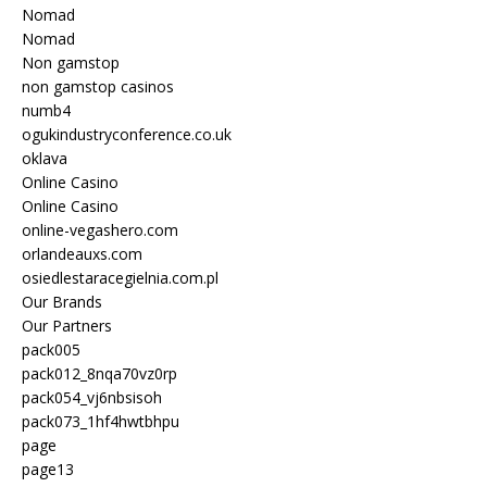
Nomad
Nomad
Non gamstop
non gamstop casinos
numb4
ogukindustryconference.co.uk
oklava
Online Casino
Online Casino
online-vegashero.com
orlandeauxs.com
osiedlestaracegielnia.com.pl
Our Brands
Our Partners
pack005
pack012_8nqa70vz0rp
pack054_vj6nbsisoh
pack073_1hf4hwtbhpu
page
page13