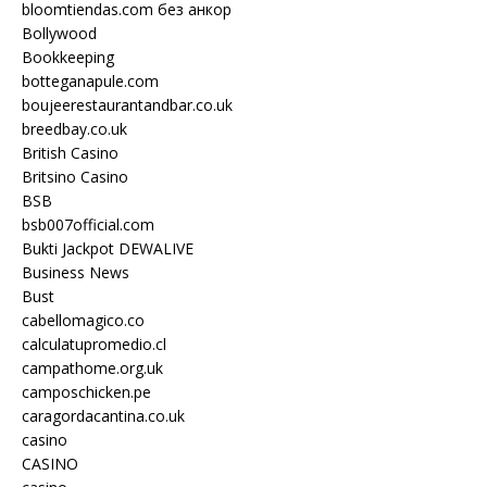
bloomtiendas.com без анкор
Bollywood
Bookkeeping
botteganapule.com
boujeerestaurantandbar.co.uk
breedbay.co.uk
British Casino
Britsino Casino
BSB
bsb007official.com
Bukti Jackpot DEWALIVE
Business News
Bust
cabellomagico.co
calculatupromedio.cl
campathome.org.uk
camposchicken.pe
caragordacantina.co.uk
casino
CASINO