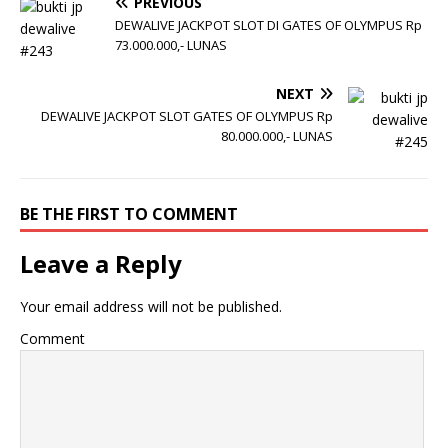
PREVIOUS
DEWALIVE JACKPOT SLOT DI GATES OF OLYMPUS Rp
73.000.000,- LUNAS
NEXT
DEWALIVE JACKPOT SLOT GATES OF OLYMPUS Rp
80.000.000,- LUNAS
BE THE FIRST TO COMMENT
Leave a Reply
Your email address will not be published.
Comment