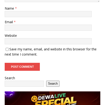
Name
*
Email
*
Website
Save my name, email, and website in this browser for the
next time I comment.
Search
Search