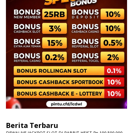
Berita Terbaru
DEWALIVE JACKPOT SLOT DI RABBIT HEIST Rp 100.500.000,-