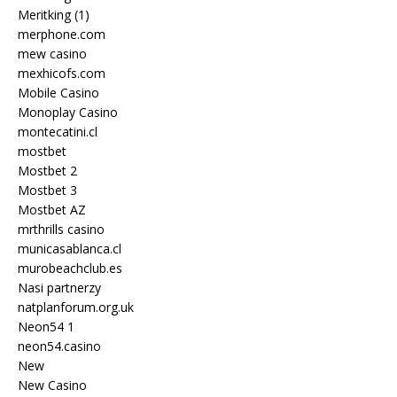
Meritking (1)
merphone.com
mew casino
mexhicofs.com
Mobile Casino
Monoplay Casino
montecatini.cl
mostbet
Mostbet 2
Mostbet 3
Mostbet AZ
mrthrills casino
municasablanca.cl
murobeachclub.es
Nasi partnerzy
natplanforum.org.uk
Neon54 1
neon54.casino
New
New Casino