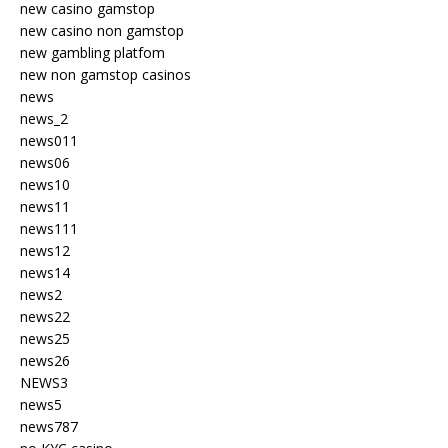
new casino gamstop
new casino non gamstop
new gambling platfom
new non gamstop casinos
news
news_2
news011
news06
news10
news11
news111
news12
news14
news2
news22
news25
news26
NEWS3
news5
news787