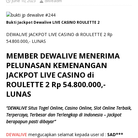
June 10, 2023
dliveadm
Bukti Jackpot Dewalive LIVE CASINO ROULETTE 2
DEWALIVE JACKPOT LIVE CASINO di ROULETTE 2 Rp
54.800.000,- LUNAS
MEMBER DEWALIVE MENERIMA
PELUNASAN KEMENANGAN
JACKPOT LIVE CASINO di
ROULETTE 2 Rp 54.800.000,-
LUNAS
“
DEWALIVE
Situs Togel Online, Casino Online, Slot Online Terbaik,
Terpercaya, Terbesar dan Terlengkap di Indonesia – Jackpot
berapapun pasti dibayar”
DEWALIVE
mengucapkan selamat kepada user id :
SAD***