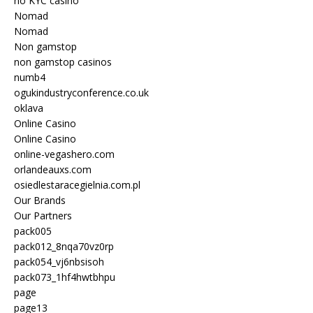
no KYC casino
Nomad
Nomad
Non gamstop
non gamstop casinos
numb4
ogukindustryconference.co.uk
oklava
Online Casino
Online Casino
online-vegashero.com
orlandeauxs.com
osiedlestaracegielnia.com.pl
Our Brands
Our Partners
pack005
pack012_8nqa70vz0rp
pack054_vj6nbsisoh
pack073_1hf4hwtbhpu
page
page13