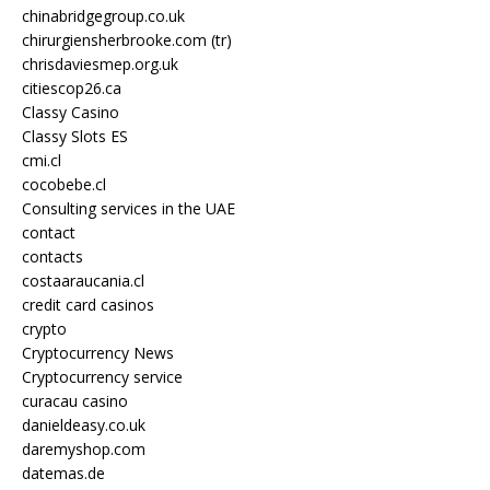
chinabridgegroup.co.uk
chirurgiensherbrooke.com (tr)
chrisdaviesmep.org.uk
citiescop26.ca
Classy Casino
Classy Slots ES
cmi.cl
cocobebe.cl
Consulting services in the UAE
contact
contacts
costaaraucania.cl
credit card casinos
crypto
Cryptocurrency News
Cryptocurrency service
curacau casino
danieldeasy.co.uk
daremyshop.com
datemas.de