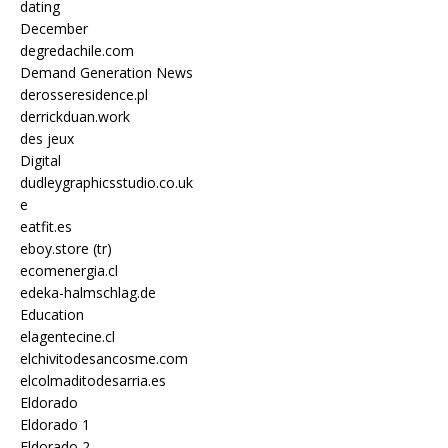
dating
December
degredachile.com
Demand Generation News
derosseresidence.pl
derrickduan.work
des jeux
Digital
dudleygraphicsstudio.co.uk
e
eatfit.es
eboy.store (tr)
ecomenergia.cl
edeka-halmschlag.de
Education
elagentecine.cl
elchivitodesancosme.com
elcolmaditodesarria.es
Eldorado
Eldorado 1
Eldorado 2