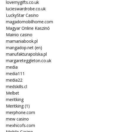
lovemygifts.co.uk
lucieswardrobe.co.uk
LuckyStar Casino
magadomobilhome.com
Magyar Online Kaszinó
Mainio casino
mamaniabook.pl
mangadop.net (en)
manufakturapolska.pl
margareteggleton.co.uk
media
media111
media22
medskills.cl
Melbet
meritking
Meritking (1)
merphone.com
mew casino
mexhicofs.com
Mobile Casino