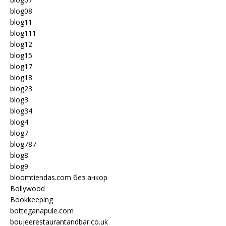
blog08
blog11
blog111
blog12
blog15
blog17
blog18
blog23
blog3
blog34
blog4
blog7
blog787
blog8
blog9
bloomtiendas.com без анкор
Bollywood
Bookkeeping
botteganapule.com
boujeerestaurantandbar.co.uk