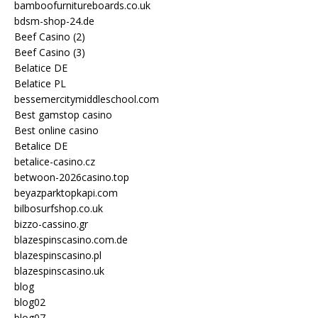
bamboofurnitureboards.co.uk
bdsm-shop-24.de
Beef Casino (2)
Beef Casino (3)
Belatice DE
Belatice PL
bessemercitymiddleschool.com
Best gamstop casino
Best online casino
Betalice DE
betalice-casino.cz
betwoon-2026casino.top
beyazparktopkapi.com
bilbosurfshop.co.uk
bizzo-cassino.gr
blazespinscasino.com.de
blazespinscasino.pl
blazespinscasino.uk
blog
blog02
blog07