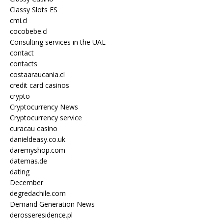
Classy Slots ES
cmi.cl
cocobebe.cl
Consulting services in the UAE
contact
contacts
costaaraucania.cl
credit card casinos
crypto
Cryptocurrency News
Cryptocurrency service
curacau casino
danieldeasy.co.uk
daremyshop.com
datemas.de
dating
December
degredachile.com
Demand Generation News
derosseresidence.pl