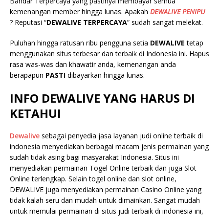
Bandar Terpercaya yang pastinya membayar semua
kemenangan member hingga lunas. Apakah
DEWALIVE
PENIPU
? Reputasi “
DEWALIVE
TERPERCAYA
” sudah sangat melekat.
Puluhan hingga ratusan ribu pengguna setia
DEWALIVE
tetap
menggunakan situs terbesar dan terbaik di Indonesia ini. Hapus
rasa was-was dan khawatir anda, kemenangan anda
berapapun
PASTI
dibayarkan hingga lunas.
INFO DEWALIVE
YANG HARUS DI
KETAHUI
Dewalive
sebagai penyedia jasa layanan judi online terbaik di
indonesia menyediakan berbagai macam jenis permainan yang
sudah tidak asing bagi masyarakat Indonesia. Situs ini
menyediakan permainan Togel Online terbaik dan juga Slot
Online terlengkap. Selain togel online dan slot online,
DEWALIVE juga menyediakan permainan Casino Online yang
tidak kalah seru dan mudah untuk dimainkan. Sangat mudah
untuk memulai permainan di situs judi terbaik di indonesia ini,