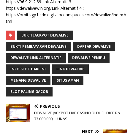
https://96.9.212.39Link Alternatif 3 :
https://dewalivewin.org/Link Alternatif 4 :
https://orbit.sgp1.cdn.digitaloceanspaces.com/dewalive/index.h
tml
BUKTI JACKPOT DEWALIVE
BUKTI PEMBAYARAN DEWALIVE
DAFTAR DEWALIVE
DEWALIVE LINK ALTERNATIF
DEWALIVE PENIPU
INFO SLOT HARI INI
LINK DEWALIVE
MENANG DEWALIVE
SITUS AMAN
SLOT PALING GACOR
PREVIOUS
DEWALIVE JACKPOT LIVE CASINO DI DUEL DICE Rp
73.000.000,- LUNAS
NEXT