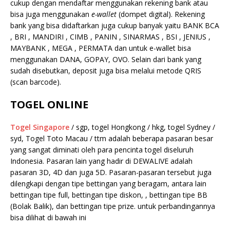
cukup dengan mendaftar menggunakan rekening bank atau
bisa juga menggunakan
e-wallet
(dompet digital). Rekening
bank yang bisa didaftarkan juga cukup banyak yaitu BANK BCA
, BRI , MANDIRI , CIMB , PANIN , SINARMAS , BSI , JENIUS ,
MAYBANK , MEGA , PERMATA dan untuk e-wallet bisa
menggunakan DANA, GOPAY, OVO. Selain dari bank yang
sudah disebutkan, deposit juga bisa melalui metode QRIS
(scan barcode).
TOGEL ONLINE
Togel Singapore
/ sgp, togel Hongkong / hkg, togel Sydney /
syd, Togel Toto Macau / ttm adalah beberapa pasaran besar
yang sangat diminati oleh para pencinta togel diseluruh
Indonesia. Pasaran lain yang hadir di DEWALIVE adalah
pasaran 3D, 4D dan juga 5D. Pasaran-pasaran tersebut juga
dilengkapi dengan tipe bettingan yang beragam, antara lain
bettingan tipe full, bettingan tipe diskon, , bettingan tipe BB
(Bolak Balik), dan bettingan tipe prize. untuk perbandingannya
bisa dilihat di bawah ini