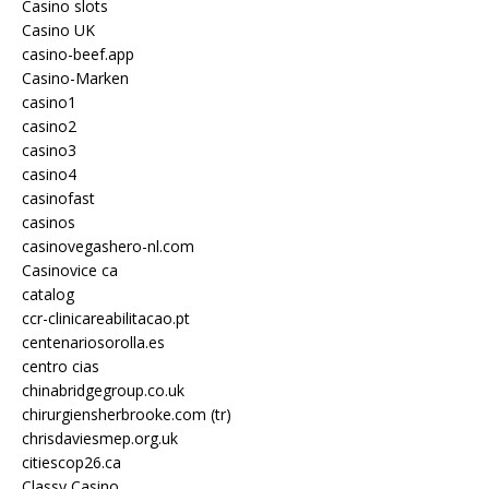
Casino slots
Casino UK
casino-beef.app
Casino-Marken
casino1
casino2
casino3
casino4
casinofast
casinos
casinovegashero-nl.com
Casinovice ca
catalog
ccr-clinicareabilitacao.pt
centenariosorolla.es
centro cias
chinabridgegroup.co.uk
chirurgiensherbrooke.com (tr)
chrisdaviesmep.org.uk
citiescop26.ca
Classy Casino