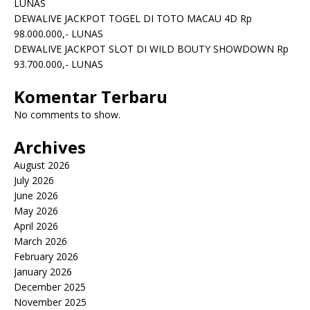
LUNAS
DEWALIVE JACKPOT TOGEL DI TOTO MACAU 4D Rp
98.000.000,- LUNAS
DEWALIVE JACKPOT SLOT DI WILD BOUTY SHOWDOWN Rp
93.700.000,- LUNAS
Komentar Terbaru
No comments to show.
Archives
August 2026
July 2026
June 2026
May 2026
April 2026
March 2026
February 2026
January 2026
December 2025
November 2025