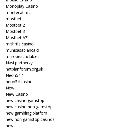
Monoplay Casino
montecatini.cl
mostbet
Mostbet 2
Mostbet 3
Mostbet AZ
mrthrills casino
municasablanca.cl
murobeachclub.es
Nasi partnerzy
natplanforum.org.uk
Neon54 1
neon54.casino
New
New Casino
new casino gamstop
new casino non gamstop
new gambling platfom
new non gamstop casinos
news