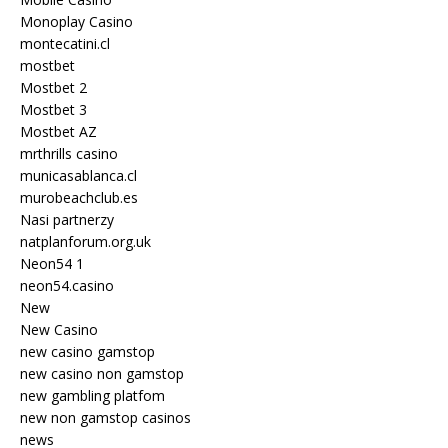
Monoplay Casino
montecatini.cl
mostbet
Mostbet 2
Mostbet 3
Mostbet AZ
mrthrills casino
municasablanca.cl
murobeachclub.es
Nasi partnerzy
natplanforum.org.uk
Neon54 1
neon54.casino
New
New Casino
new casino gamstop
new casino non gamstop
new gambling platfom
new non gamstop casinos
news