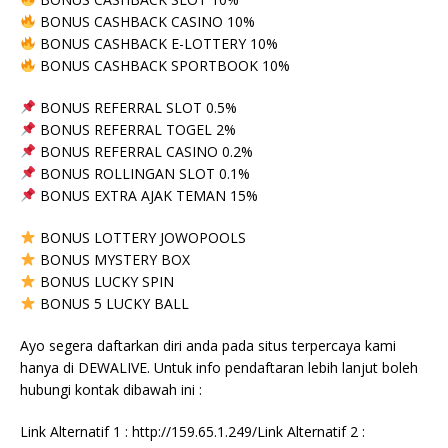
BONUS CASHBACK CASINO 10%
BONUS CASHBACK E-LOTTERY 10%
BONUS CASHBACK SPORTBOOK 10%
BONUS REFERRAL SLOT 0.5%
BONUS REFERRAL TOGEL 2%
BONUS REFERRAL CASINO 0.2%
BONUS ROLLINGAN SLOT 0.1%
BONUS EXTRA AJAK TEMAN 15%
BONUS LOTTERY JOWOPOOLS
BONUS MYSTERY BOX
BONUS LUCKY SPIN
BONUS 5 LUCKY BALL
Ayo segera daftarkan diri anda pada situs terpercaya kami
hanya di DEWALIVE. Untuk info pendaftaran lebih lanjut boleh
hubungi kontak dibawah ini :
Link Alternatif 1 : http://159.65.1.249/Link Alternatif 2 :