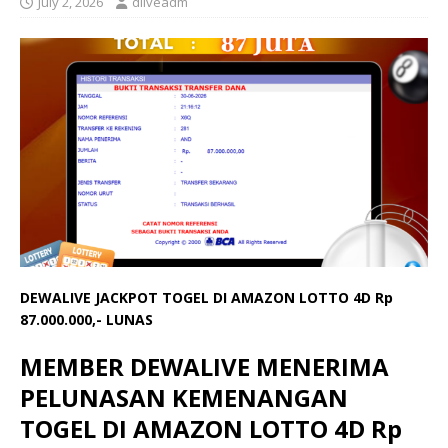
July 2, 2026
dliveadm
DEWALIVE JACKPOT TOGEL DI AMAZON LOTTO 4D Rp
87.000.000,- LUNAS
MEMBER DEWALIVE MENERIMA
PELUNASAN KEMENANGAN
TOGEL DI AMAZON LOTTO 4D Rp