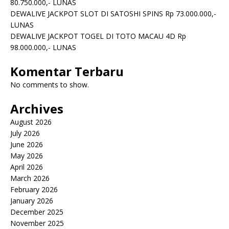
80.750.000,- LUNAS
DEWALIVE JACKPOT SLOT DI SATOSHI SPINS Rp 73.000.000,-
LUNAS
DEWALIVE JACKPOT TOGEL DI TOTO MACAU 4D Rp
98.000.000,- LUNAS
Komentar Terbaru
No comments to show.
Archives
August 2026
July 2026
June 2026
May 2026
April 2026
March 2026
February 2026
January 2026
December 2025
November 2025