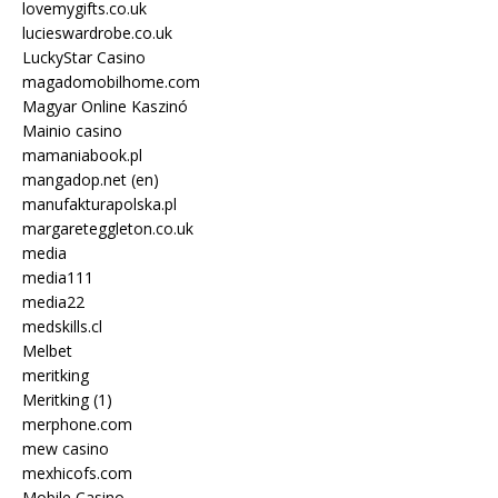
lovemygifts.co.uk
lucieswardrobe.co.uk
LuckyStar Casino
magadomobilhome.com
Magyar Online Kaszinó
Mainio casino
mamaniabook.pl
mangadop.net (en)
manufakturapolska.pl
margareteggleton.co.uk
media
media111
media22
medskills.cl
Melbet
meritking
Meritking (1)
merphone.com
mew casino
mexhicofs.com
Mobile Casino