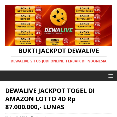
BUKTI JACKPOT DEWALIVE
DEWALIVE SITUS JUDI ONLINE TERBAIK DI INDONESIA
DEWALIVE JACKPOT TOGEL DI
AMAZON LOTTO 4D Rp
87.000.000,- LUNAS