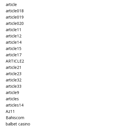
article
article018
article019
article020
article11
article12
article14
article15
article17
ARTICLE2
article21
article23
article32
article33
article9
articles
articles14
Az11
Bahiscom
balbet casino