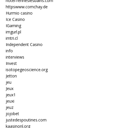
hotel-renneslesbains.com
httpswww.comchay.de
Hurmio casino
Ice Casino
IGaming
imgurl.pl
imtri.cl
Independent Casino
info
interviews
Invest
isotopegeoscience.org
Jetton
jeu
Jeux
jeux1
jeuxi
jeuz
jojobet
justedespoutines.com
kaasinonl.org