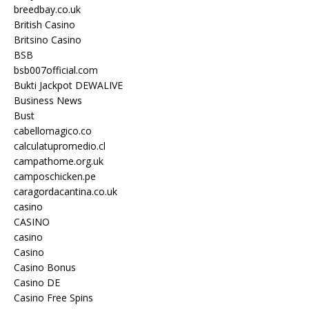
breedbay.co.uk
British Casino
Britsino Casino
BSB
bsb007official.com
Bukti Jackpot DEWALIVE
Business News
Bust
cabellomagico.co
calculatupromedio.cl
campathome.org.uk
camposchicken.pe
caragordacantina.co.uk
casino
CASINO
casino
Casino
Casino Bonus
Casino DE
Casino Free Spins