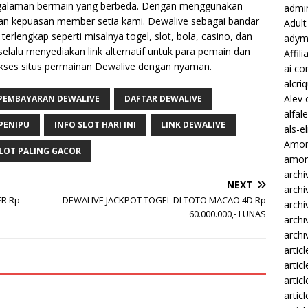
ngalaman bermain yang berbeda. Dengan menggunakan
admi
skan kepuasan member setia kami. Dewalive sebagai bandar
Adult
 terlengkap seperti misalnya togel, slot, bola, casino, dan
adym
selalu menyediakan link alternatif untuk para pemain dan
Affili
kses situs permainan Dewalive dengan nyaman.
ai c
alcri
Alev 
 PEMBAYARAN DEWALIVE
DAFTAR DEWALIVE
alfa
PENIPU
INFO SLOT HARI INI
LINK DEWALIVE
als-e
Amon
LOT PALING GACOR
amonb
archi
NEXT
archi
ER Rp
DEWALIVE JACKPOT TOGEL DI TOTO MACAO 4D Rp
archi
60.000.000,- LUNAS
archi
archi
articl
artic
artic
artic