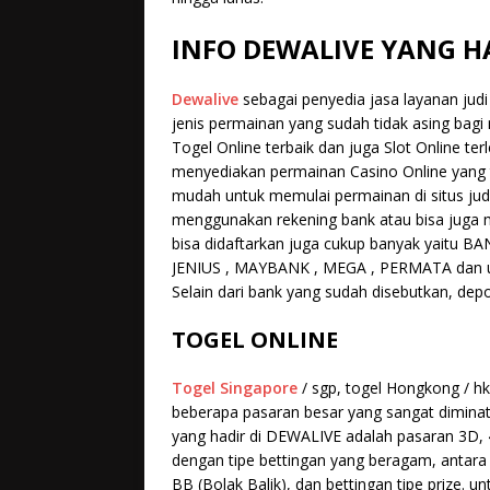
INFO DEWALIVE
YANG H
Dewalive
sebagai penyedia jasa layanan jud
jenis permainan yang sudah tidak asing bagi
Togel Online terbaik dan juga Slot Online ter
menyediakan permainan Casino Online yang 
mudah untuk memulai permainan di situs judi
menggunakan rekening bank atau bisa jug
bisa didaftarkan juga cukup banyak yaitu B
JENIUS , MAYBANK , MEGA , PERMATA dan u
Selain dari bank yang sudah disebutkan, depo
TOGEL ONLINE
Togel Singapore
/ sgp, togel Hongkong / hk
beberapa pasaran besar yang sangat diminati 
yang hadir di DEWALIVE adalah pasaran 3D, 
dengan tipe bettingan yang beragam, antara lai
BB (Bolak Balik), dan bettingan tipe prize. un