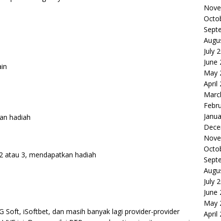
Nove
Octo
Sept
Augu
July 
June
ain
May 
April
Marc
Febr
Janua
kan hadiah
Dece
Nove
Octo
1, 2 atau 3, mendapatkan hadiah
Sept
Augu
July 
June
May 
 Soft, iSoftbet, dan masih banyak lagi provider-provider
April