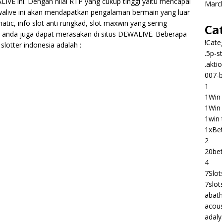
LIVE ini. Dengan nilai RTP yang cukup tinggi yaitu mencapai
Marc
dewalive ini akan mendapatkan pengalaman bermain yang luar
tic, info slot anti rungkad, slot maxwin yang sering
Ca
n, anda juga dapat merasakan di situs DEWALIVE. Beberapa
!Cate
lotter indonesia adalah :
.5p-s
.akti
007-
1
1Win
1Win
1win 
1xBe
2
20be
4
7Slot
7slots
abath
acous
adaly