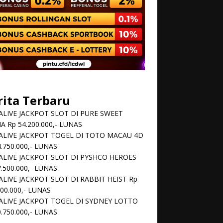
rita Terbaru
LIVE JACKPOT SLOT DI PURE SWEET
A Rp 54.200.000,- LUNAS
LIVE JACKPOT TOGEL DI TOTO MACAU 4D
4.750.000,- LUNAS
LIVE JACKPOT SLOT DI PYSHCO HEROES
7.500.000,- LUNAS
LIVE JACKPOT SLOT DI RABBIT HEIST Rp
500.000,- LUNAS
LIVE JACKPOT TOGEL DI SYDNEY LOTTO
0.750.000,- LUNAS