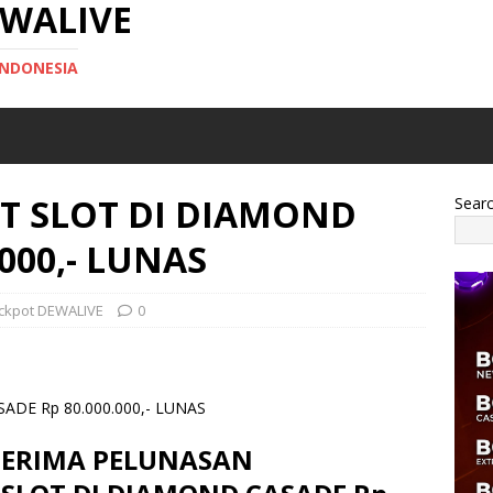
EWALIVE
 INDONESIA
T SLOT DI DIAMOND
Sear
000,- LUNAS
ackpot DEWALIVE
0
DE Rp 80.000.000,- LUNAS
NERIMA PELUNASAN