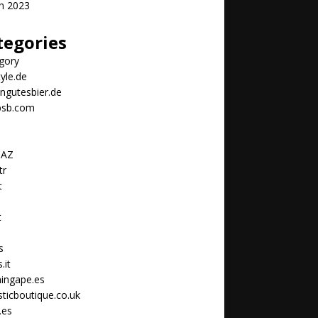
h 2023
tegories
gory
tyle.de
ongutesbier.de
bsb.com
 AZ
tr
t
t
s
.it
ingape.es
ticboutique.co.uk
.es