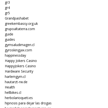
gr3
gr4
gr5
Grandpashabet
greekembassy.org.uk
grupoaltaterra.com
guide
guides
gymsaludimagen.cl
gyroskingjax.com
happinessday
Happy Jokers Casino
HappyJokers Casino
Hardware Security
harlemgym.cl
hautarzt-rw.de
Health
hellbikes.cl
herbolarioqueti.es
hipnosis para dejar las drogas