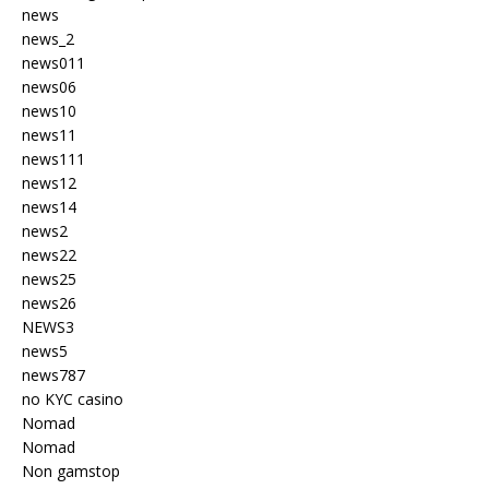
news
news_2
news011
news06
news10
news11
news111
news12
news14
news2
news22
news25
news26
NEWS3
news5
news787
no KYC casino
Nomad
Nomad
Non gamstop