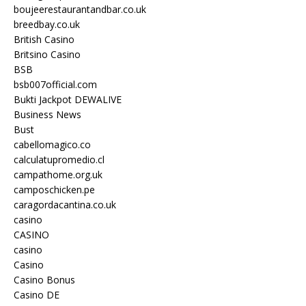
boujeerestaurantandbar.co.uk
breedbay.co.uk
British Casino
Britsino Casino
BSB
bsb007official.com
Bukti Jackpot DEWALIVE
Business News
Bust
cabellomagico.co
calculatupromedio.cl
campathome.org.uk
camposchicken.pe
caragordacantina.co.uk
casino
CASINO
casino
Casino
Casino Bonus
Casino DE