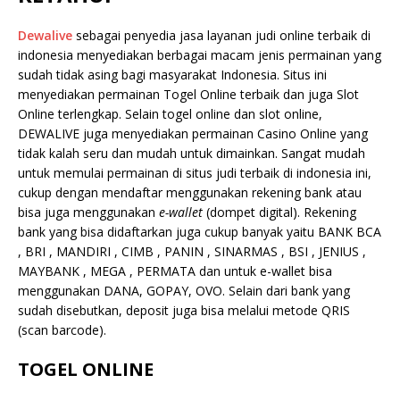
Dewalive
sebagai penyedia jasa layanan judi online terbaik di
indonesia menyediakan berbagai macam jenis permainan yang
sudah tidak asing bagi masyarakat Indonesia. Situs ini
menyediakan permainan Togel Online terbaik dan juga Slot
Online terlengkap. Selain togel online dan slot online,
DEWALIVE juga menyediakan permainan Casino Online yang
tidak kalah seru dan mudah untuk dimainkan. Sangat mudah
untuk memulai permainan di situs judi terbaik di indonesia ini,
cukup dengan mendaftar menggunakan rekening bank atau
bisa juga menggunakan
e-wallet
(dompet digital). Rekening
bank yang bisa didaftarkan juga cukup banyak yaitu BANK BCA
, BRI , MANDIRI , CIMB , PANIN , SINARMAS , BSI , JENIUS ,
MAYBANK , MEGA , PERMATA dan untuk e-wallet bisa
menggunakan DANA, GOPAY, OVO. Selain dari bank yang
sudah disebutkan, deposit juga bisa melalui metode QRIS
(scan barcode).
TOGEL ONLINE