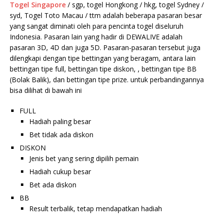
Togel Singapore
/ sgp, togel Hongkong / hkg, togel Sydney /
syd, Togel Toto Macau / ttm adalah beberapa pasaran besar
yang sangat diminati oleh para pencinta togel diseluruh
Indonesia. Pasaran lain yang hadir di DEWALIVE adalah
pasaran 3D, 4D dan juga 5D. Pasaran-pasaran tersebut juga
dilengkapi dengan tipe bettingan yang beragam, antara lain
bettingan tipe full, bettingan tipe diskon, , bettingan tipe BB
(Bolak Balik), dan bettingan tipe prize. untuk perbandingannya
bisa dilihat di bawah ini
FULL
Hadiah paling besar
Bet tidak ada diskon
DISKON
Jenis bet yang sering dipilih pemain
Hadiah cukup besar
Bet ada diskon
BB
Result terbalik, tetap mendapatkan hadiah