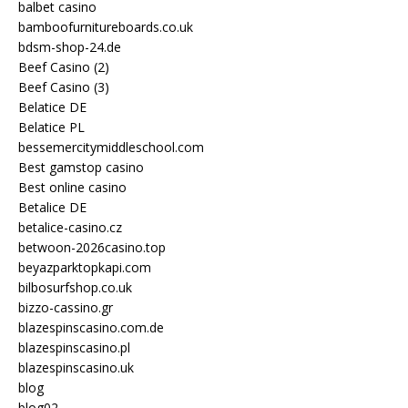
balbet casino
bamboofurnitureboards.co.uk
bdsm-shop-24.de
Beef Casino (2)
Beef Casino (3)
Belatice DE
Belatice PL
bessemercitymiddleschool.com
Best gamstop casino
Best online casino
Betalice DE
betalice-casino.cz
betwoon-2026casino.top
beyazparktopkapi.com
bilbosurfshop.co.uk
bizzo-cassino.gr
blazespinscasino.com.de
blazespinscasino.pl
blazespinscasino.uk
blog
blog02