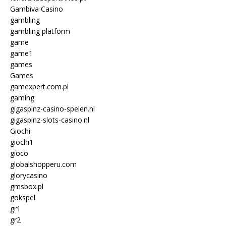
Gambiva Casino
gambling
gambling platform
game
game1
games
Games
gamexpert.com.pl
gaming
gigaspinz-casino-spelen.nl
gigaspinz-slots-casino.nl
Giochi
giochi1
gioco
globalshopperu.com
glorycasino
gmsbox.pl
gokspel
gr1
gr2