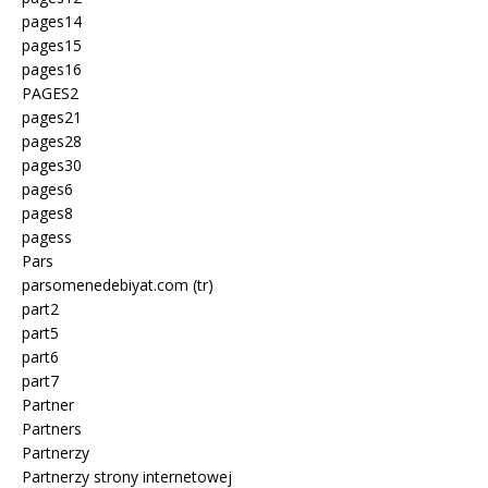
pages14
pages15
pages16
PAGES2
pages21
pages28
pages30
pages6
pages8
pagess
Pars
parsomenedebiyat.com (tr)
part2
part5
part6
part7
Partner
Partners
Partnerzy
Partnerzy strony internetowej