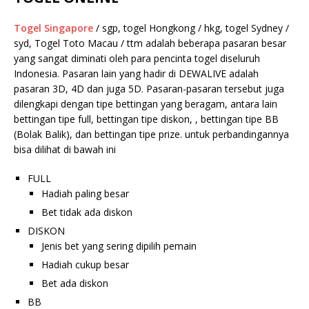
Togel Singapore
/ sgp, togel Hongkong / hkg, togel Sydney /
syd, Togel Toto Macau / ttm adalah beberapa pasaran besar
yang sangat diminati oleh para pencinta togel diseluruh
Indonesia. Pasaran lain yang hadir di DEWALIVE adalah
pasaran 3D, 4D dan juga 5D. Pasaran-pasaran tersebut juga
dilengkapi dengan tipe bettingan yang beragam, antara lain
bettingan tipe full, bettingan tipe diskon, , bettingan tipe BB
(Bolak Balik), dan bettingan tipe prize. untuk perbandingannya
bisa dilihat di bawah ini
FULL
Hadiah paling besar
Bet tidak ada diskon
DISKON
Jenis bet yang sering dipilih pemain
Hadiah cukup besar
Bet ada diskon
BB