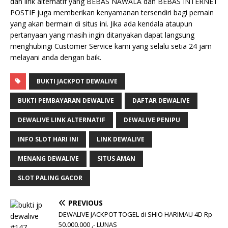
dan link alternatif yang BEBAS NAWALA dan BEBAS INTERNET
POSTIF juga memberikan kenyamanan tersendiri bagi pemain
yang akan bermain di situs ini. Jika ada kendala ataupun
pertanyaan yang masih ingin ditanyakan dapat langsung
menghubingi Customer Service kami yang selalu setia 24 jam
melayani anda dengan baik.
BUKTI JACKPOT DEWALIVE
BUKTI PEMBAYARAN DEWALIVE
DAFTAR DEWALIVE
DEWALIVE LINK ALTERNATIF
DEWALIVE PENIPU
INFO SLOT HARI INI
LINK DEWALIVE
MENANG DEWALIVE
SITUS AMAN
SLOT PALING GACOR
PREVIOUS
DEWALIVE JACKPOT TOGEL di SHIO HARIMAU 4D Rp
50.000.000 ,- LUNAS