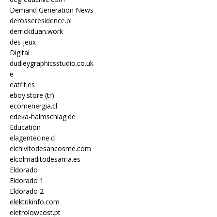
Demand Generation News
derosseresidence.pl
derrickduan.work
des jeux
Digital
dudleygraphicsstudio.co.uk
e
eatfit.es
eboy.store (tr)
ecomenergia.cl
edeka-halmschlag.de
Education
elagentecine.cl
elchivitodesancosme.com
elcolmaditodesarria.es
Eldorado
Eldorado 1
Eldorado 2
elektrikinfo.com
eletrolowcost.pt