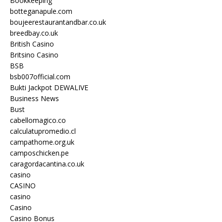
Bookkeeping
botteganapule.com
boujeerestaurantandbar.co.uk
breedbay.co.uk
British Casino
Britsino Casino
BSB
bsb007official.com
Bukti Jackpot DEWALIVE
Business News
Bust
cabellomagico.co
calculatupromedio.cl
campathome.org.uk
camposchicken.pe
caragordacantina.co.uk
casino
CASINO
casino
Casino
Casino Bonus