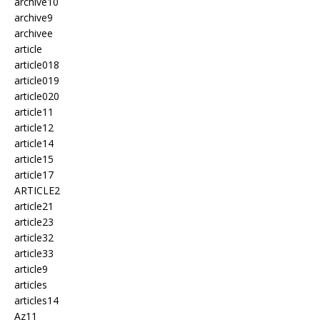
archive10
archive9
archivee
article
article018
article019
article020
article11
article12
article14
article15
article17
ARTICLE2
article21
article23
article32
article33
article9
articles
articles14
Az11