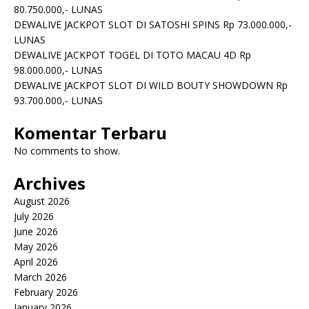
80.750.000,- LUNAS
DEWALIVE JACKPOT SLOT DI SATOSHI SPINS Rp 73.000.000,-
LUNAS
DEWALIVE JACKPOT TOGEL DI TOTO MACAU 4D Rp
98.000.000,- LUNAS
DEWALIVE JACKPOT SLOT DI WILD BOUTY SHOWDOWN Rp
93.700.000,- LUNAS
Komentar Terbaru
No comments to show.
Archives
August 2026
July 2026
June 2026
May 2026
April 2026
March 2026
February 2026
January 2026