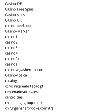
Casino DE
Casino Free Spins
Casino slots
Casino UK
casino-beef.app
Casino-Marken
casino1
casino2
casino3
casino4
casinofast
casinos
casinovegashero-nl.com
Casinovice ca
catalog
ccr-clinicareabilitacao.pt
centenariosorolla.es
centro cias
chinabridgegroup.co.uk
chirurgiensherbrooke.com (tr)