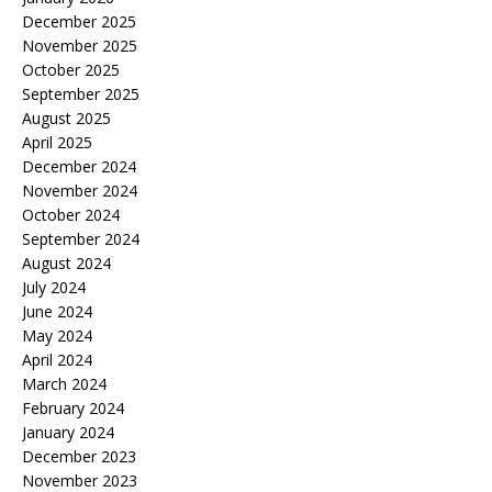
December 2025
November 2025
October 2025
September 2025
August 2025
April 2025
December 2024
November 2024
October 2024
September 2024
August 2024
July 2024
June 2024
May 2024
April 2024
March 2024
February 2024
January 2024
December 2023
November 2023