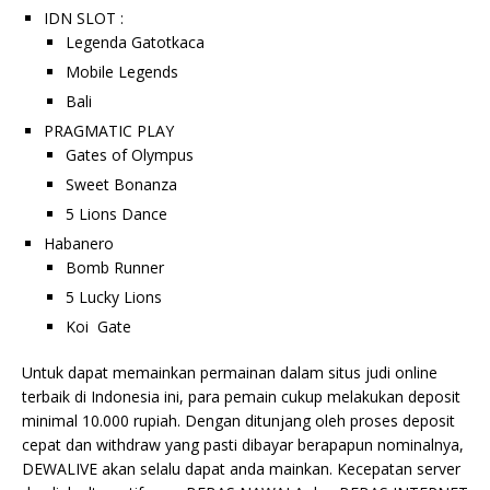
IDN SLOT :
Legenda Gatotkaca
Mobile Legends
Bali
PRAGMATIC PLAY
Gates of Olympus
Sweet Bonanza
5 Lions Dance
Habanero
Bomb Runner
5 Lucky Lions
Koi Gate
Untuk dapat memainkan permainan dalam situs judi online
terbaik di Indonesia ini, para pemain cukup melakukan deposit
minimal 10.000 rupiah. Dengan ditunjang oleh proses deposit
cepat dan withdraw yang pasti dibayar berapapun nominalnya,
DEWALIVE akan selalu dapat anda mainkan. Kecepatan server