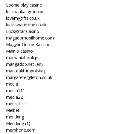
Loonie play casino
loschankasgroup.pe
lovemygifts.co.uk
lucieswardrobe.co.uk
LuckyStar Casino
magadomobilhome.com
Magyar Online Kaszinó
Mainio casino
mamaniabook.pl
mangadop.net (en)
manufakturapolska.pl
margareteggleton.co.uk
media
media111
media22
medskills.cl
Melbet
meritking
Meritking (1)
merphone.com