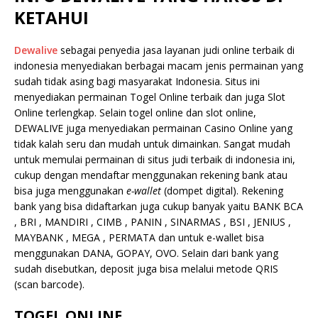
KETAHUI
Dewalive
sebagai penyedia jasa layanan judi online terbaik di
indonesia menyediakan berbagai macam jenis permainan yang
sudah tidak asing bagi masyarakat Indonesia. Situs ini
menyediakan permainan Togel Online terbaik dan juga Slot
Online terlengkap. Selain togel online dan slot online,
DEWALIVE juga menyediakan permainan Casino Online yang
tidak kalah seru dan mudah untuk dimainkan. Sangat mudah
untuk memulai permainan di situs judi terbaik di indonesia ini,
cukup dengan mendaftar menggunakan rekening bank atau
bisa juga menggunakan
e-wallet
(dompet digital). Rekening
bank yang bisa didaftarkan juga cukup banyak yaitu BANK BCA
, BRI , MANDIRI , CIMB , PANIN , SINARMAS , BSI , JENIUS ,
MAYBANK , MEGA , PERMATA dan untuk e-wallet bisa
menggunakan DANA, GOPAY, OVO. Selain dari bank yang
sudah disebutkan, deposit juga bisa melalui metode QRIS
(scan barcode).
TOGEL ONLINE