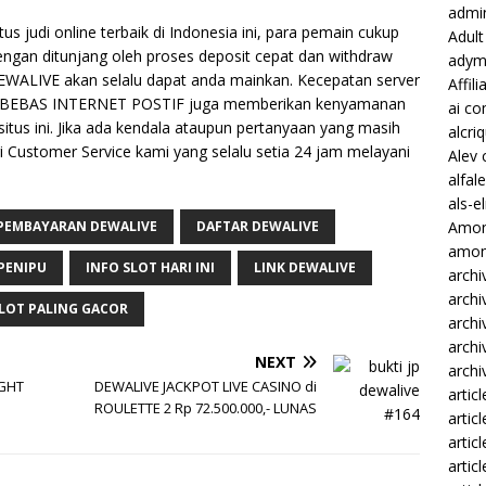
admi
 judi online terbaik di Indonesia ini, para pemain cukup
Adult
engan ditunjang oleh proses deposit cepat dan withdraw
adym
EWALIVE akan selalu dapat anda mainkan. Kecepatan server
Affili
an BEBAS INTERNET POSTIF juga memberikan kenyamanan
ai c
situs ini. Jika ada kendala ataupun pertanyaan yang masih
alcri
 Customer Service kami yang selalu setia 24 jam melayani
Alev 
alfa
als-e
 PEMBAYARAN DEWALIVE
DAFTAR DEWALIVE
Amon
amonb
PENIPU
INFO SLOT HARI INI
LINK DEWALIVE
archi
archi
LOT PALING GACOR
archi
archi
NEXT
archi
IGHT
DEWALIVE JACKPOT LIVE CASINO di
articl
ROULETTE 2 Rp 72.500.000,- LUNAS
artic
artic
artic