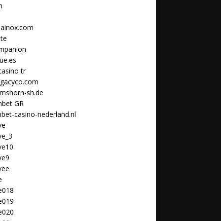
n
ainox.com
ate
ompanion
que.es
casino tr
legacyco.com
lmshorn-sh.de
bet GR
et-casino-nederland.nl
ve
ve_3
ve10
ve9
vee
e
le018
le019
le020