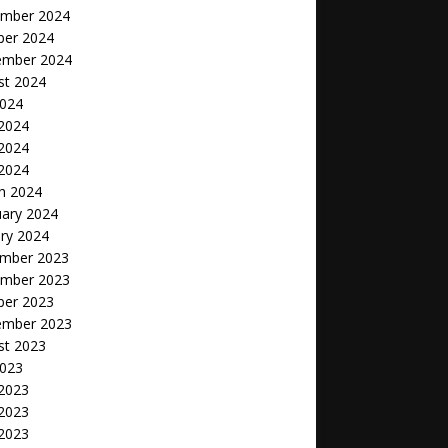
mber 2024
ber 2024
ember 2024
st 2024
2024
 2024
2024
 2024
h 2024
uary 2024
ry 2024
mber 2023
mber 2023
ber 2023
ember 2023
st 2023
2023
 2023
2023
 2023