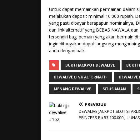
Untuk dapat memainkan permainan dalam situs
melakukan deposit minimal 10.000 rupiah. D
yang pasti dibayar berapapun nominalnya, D
dan link alternatif yang BEBAS NAWALA d
tersendiri bagi pemain yang akan bermain di 
ingin ditanyakan dapat langsung menghubingi
anda dengan baik.
BUKTI JACKPOT DEWALIVE
BUKTI
DEWALIVE LINK ALTERNATIF
DEWALIVE 
MENANG DEWALIVE
SITUS AMAN
S
PREVIOUS
DEWALIVE JACKPOT SLOT STARL
PRINCESS Rp 53.100.000 ,- LUNAS