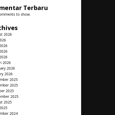
mentar Terbaru
omments to show.
chives
st 2026
2026
 2026
2026
 2026
h 2026
uary 2026
ry 2026
mber 2025
mber 2025
ber 2025
ember 2025
st 2025
 2025
mber 2024