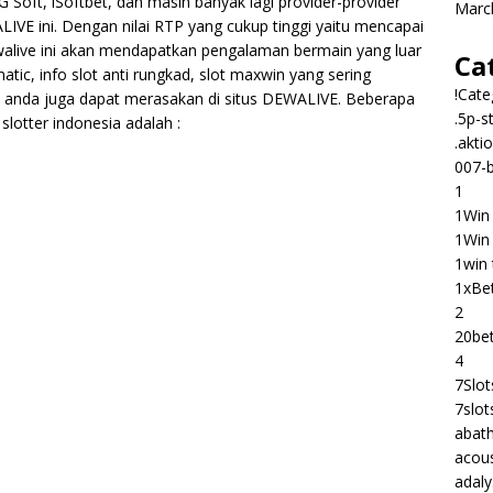
 Soft, iSoftbet, dan masih banyak lagi provider-provider
Marc
LIVE ini. Dengan nilai RTP yang cukup tinggi yaitu mencapai
dewalive ini akan mendapatkan pengalaman bermain yang luar
Ca
tic, info slot anti rungkad, slot maxwin yang sering
!Cate
n, anda juga dapat merasakan di situs DEWALIVE. Beberapa
.5p-s
lotter indonesia adalah :
.akti
007-
1
1Win
1Win
1win 
1xBe
2
20be
4
7Slot
7slots
abath
acous
adaly