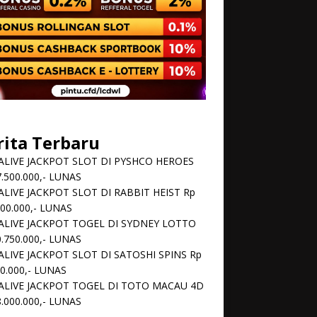
rita Terbaru
LIVE JACKPOT SLOT DI PYSHCO HEROES
7.500.000,- LUNAS
LIVE JACKPOT SLOT DI RABBIT HEIST Rp
500.000,- LUNAS
LIVE JACKPOT TOGEL DI SYDNEY LOTTO
0.750.000,- LUNAS
LIVE JACKPOT SLOT DI SATOSHI SPINS Rp
00.000,- LUNAS
LIVE JACKPOT TOGEL DI TOTO MACAU 4D
8.000.000,- LUNAS