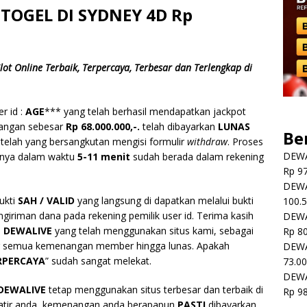
TOGEL DI SYDNEY 4D Rp
Slot Online Terbaik, Terpercaya, Terbesar dan Terlengkap di
r id :
AGE
*** yang telah berhasil mendapatkan jackpot
angan sebesar
Rp 68.000.000,-.
telah dibayarkan
LUNAS
Be
setelah yang bersangkutan mengisi formulir
withdraw
. Proses
DEWA
anya dalam waktu
5-11 menit
sudah berada dalam rekening
Rp 9
DEWA
bukti
SAH / VALID
yang langsung di dapatkan melalui bukti
100.
giriman dana pada rekening pemilik user id. Terima kasih
DEWA
a
DEWALIVE
yang telah menggunakan situs kami, sebagai
Rp 8
r semua kemenangan member hingga lunas. Apakah
DEWA
RPERCAYA
” sudah sangat melekat.
73.0
DEWA
DEWALIVE
tetap menggunakan situs terbesar dan terbaik di
Rp 9
watir anda, kemenangan anda berapapun
PASTI
dibayarkan