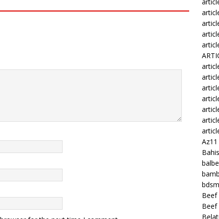
artic
artic
artic
artic
artic
ARTI
artic
artic
artic
artic
artic
articl
artic
Az11
Bahi
balbe
bamb
bdsm
Beef 
Beef 
Belat