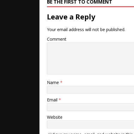
BE THE FIRST TO COMMENT
Leave a Reply
Your email address will not be published.
Comment
Name
*
Email
*
Website