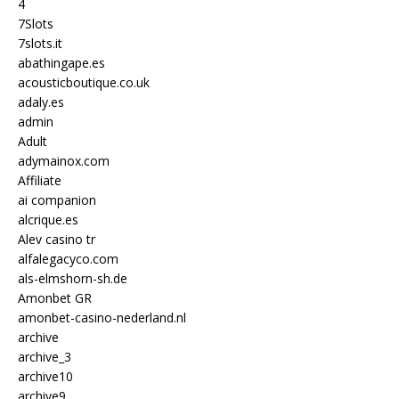
4
7Slots
7slots.it
abathingape.es
acousticboutique.co.uk
adaly.es
admin
Adult
adymainox.com
Affiliate
ai companion
alcrique.es
Alev casino tr
alfalegacyco.com
als-elmshorn-sh.de
Amonbet GR
amonbet-casino-nederland.nl
archive
archive_3
archive10
archive9