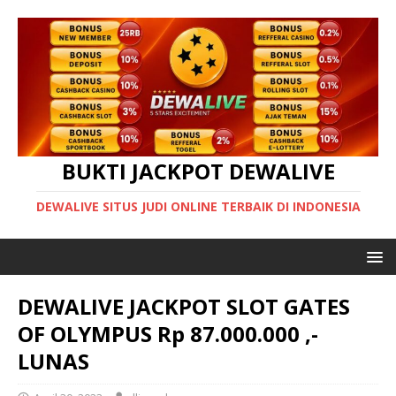
BUKTI JACKPOT DEWALIVE
DEWALIVE SITUS JUDI ONLINE TERBAIK DI INDONESIA
DEWALIVE JACKPOT SLOT GATES
OF OLYMPUS Rp 87.000.000 ,-
LUNAS