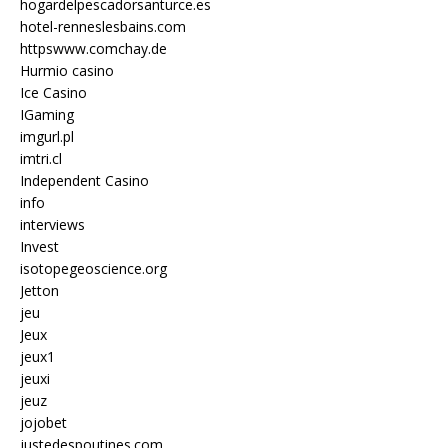
hogardelpescadorsanturce.es
hotel-renneslesbains.com
httpswww.comchay.de
Hurmio casino
Ice Casino
IGaming
imgurl.pl
imtri.cl
Independent Casino
info
interviews
Invest
isotopegeoscience.org
Jetton
jeu
Jeux
jeux1
jeuxi
jeuz
jojobet
justedespoutines.com