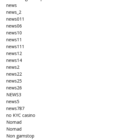
news
news_2
news011
news06
news10
news11
news111
news12
news14
news2
news22
news25
news26
NEWS3
news5
news787
no KYC casino
Nomad
Nomad
Non gamstop