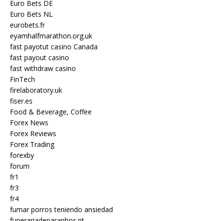
Euro Bets DE
Euro Bets NL
eurobets.fr
eyamhalfmarathon.org.uk
fast payotut casino Canada
fast payout casino
fast withdraw casino
FinTech
firelaboratory.uk
fiser.es
Food & Beverage, Coffee
Forex News
Forex Reviews
Forex Trading
forexby
forum
fr1
fr3
fr4
fumar porros teniendo ansiedad
funerariadeparanhos.pt