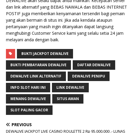
DEWALIVE akan selalu dapat anda mainkan. Kecepatan server
dan link alternatif yang BEBAS NAWALA dan BEBAS INTERNET
POSTIF juga memberikan kenyamanan tersendiri bagi pemain
yang akan bermain di situs ini. Jika ada kendala ataupun
pertanyaan yang masih ingin ditanyakan dapat langsung
menghubingi Customer Service kami yang selalu setia 24 jam
melayani anda dengan baik.
BUKTI JACKPOT DEWALIVE
BUKTI PEMBAYARAN DEWALIVE
DAFTAR DEWALIVE
DEWALIVE LINK ALTERNATIF
DEWALIVE PENIPU
INFO SLOT HARI INI
LINK DEWALIVE
MENANG DEWALIVE
SITUS AMAN
SLOT PALING GACOR
PREVIOUS
DEWALIVE JACKPOT LIVE CASINO ROULETTE 2 Rp 95.000.000 ,- LUNAS