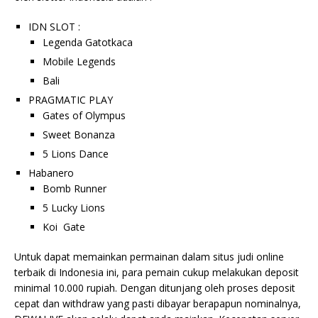
IDN SLOT :
Legenda Gatotkaca
Mobile Legends
Bali
PRAGMATIC PLAY
Gates of Olympus
Sweet Bonanza
5 Lions Dance
Habanero
Bomb Runner
5 Lucky Lions
Koi Gate
Untuk dapat memainkan permainan dalam situs judi online
terbaik di Indonesia ini, para pemain cukup melakukan deposit
minimal 10.000 rupiah. Dengan ditunjang oleh proses deposit
cepat dan withdraw yang pasti dibayar berapapun nominalnya,