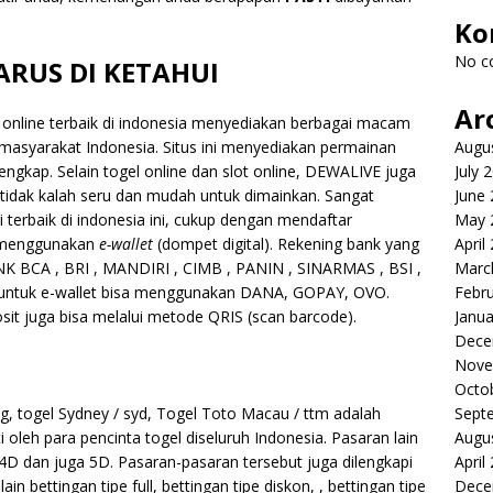
Ko
No c
ARUS DI KETAHUI
Ar
i online terbaik di indonesia menyediakan berbagai macam
 masyarakat Indonesia. Situs ini menyediakan permainan
Augu
lengkap. Selain togel online dan slot online, DEWALIVE juga
July 
tidak kalah seru dan mudah untuk dimainkan. Sangat
June
 terbaik di indonesia ini, cukup dengan mendaftar
May 
a menggunakan
e-wallet
(dompet digital). Rekening bank yang
April
ANK BCA , BRI , MANDIRI , CIMB , PANIN , SINARMAS , BSI ,
Marc
ntuk e-wallet bisa menggunakan DANA, GOPAY, OVO.
Febr
sit juga bisa melalui metode QRIS (scan barcode).
Janua
Dece
Nove
Octo
g, togel Sydney / syd, Togel Toto Macau / ttm adalah
Sept
oleh para pencinta togel diseluruh Indonesia. Pasaran lain
Augu
4D dan juga 5D. Pasaran-pasaran tersebut juga dilengkapi
April
n bettingan tipe full, bettingan tipe diskon, , bettingan tipe
Dece