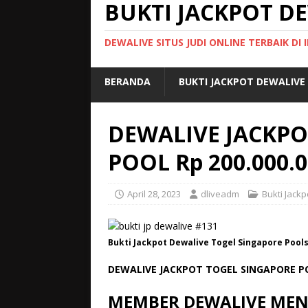
BUKTI JACKPOT D
DEWALIVE SITUS JUDI ONLINE TERBAIK DI
BERANDA
BUKTI JACKPOT DEWALIVE
DEWALIVE JACKPO
POOL Rp 200.000.0
April 28, 2023
dliveadm
Bukti Jack
Bukti Jackpot Dewalive Togel Singapore Pool
DEWALIVE JACKPOT TOGEL SINGAPORE POO
MEMBER DEWALIVE ME