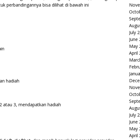
tuk perbandingannya bisa dilihat di bawah ini
Nove
Octo
Sept
Augu
July 
June
May 
ain
April
Marc
Febr
Janua
Dece
kan hadiah
Nove
Octo
Sept
1, 2 atau 3, mendapatkan hadiah
Augu
July 
June
May 
April