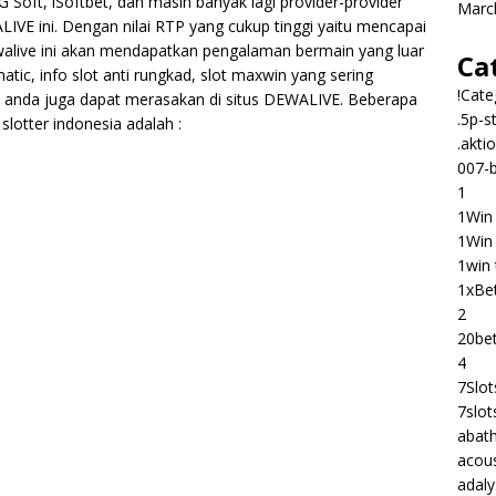
 Soft, iSoftbet, dan masih banyak lagi provider-provider
Marc
LIVE ini. Dengan nilai RTP yang cukup tinggi yaitu mencapai
dewalive ini akan mendapatkan pengalaman bermain yang luar
Ca
tic, info slot anti rungkad, slot maxwin yang sering
!Cate
n, anda juga dapat merasakan di situs DEWALIVE. Beberapa
.5p-s
lotter indonesia adalah :
.akti
007-
1
1Win
1Win
1win 
1xBe
2
20be
4
7Slot
7slots
abath
acous
adaly