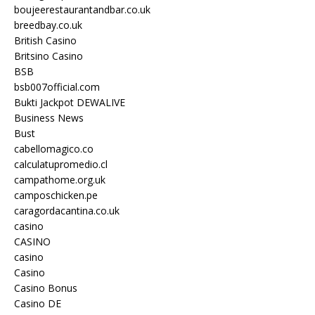
boujeerestaurantandbar.co.uk
breedbay.co.uk
British Casino
Britsino Casino
BSB
bsb007official.com
Bukti Jackpot DEWALIVE
Business News
Bust
cabellomagico.co
calculatupromedio.cl
campathome.org.uk
camposchicken.pe
caragordacantina.co.uk
casino
CASINO
casino
Casino
Casino Bonus
Casino DE