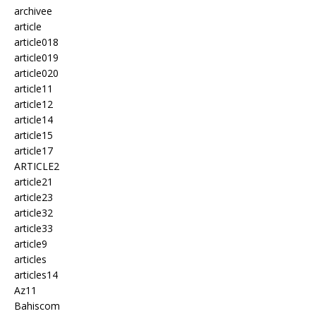
archivee
article
article018
article019
article020
article11
article12
article14
article15
article17
ARTICLE2
article21
article23
article32
article33
article9
articles
articles14
Az11
Bahiscom