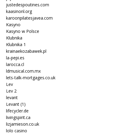
justedespoutines.com
kaasinonl.org
karoonpilatesjavea.com
Kasyno
Kasyno w Polsce
Klubnika
Klubnika 1
krainaekozabawek.pl
la-pepi.es
larocca.cl
ldmusical.com.mx
lets-talk-mortgages.co.uk
Lev
Lev 2
levant
Levant (1)
lifecycler.de
livingspirit.ca
lizjamieson.co.uk
lolo casino