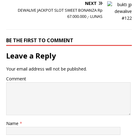
NEXT
DEWALIVE JACKPOT SLOT SWEET BONANZA Rp
67.000.000 ,- LUNAS
BE THE FIRST TO COMMENT
Leave a Reply
Your email address will not be published.
Comment
Name
*