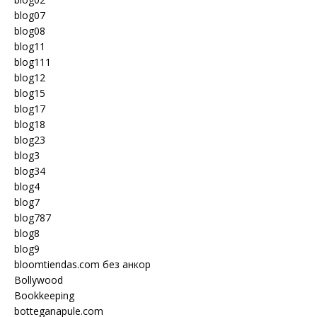
blog07
blog08
blog11
blog111
blog12
blog15
blog17
blog18
blog23
blog3
blog34
blog4
blog7
blog787
blog8
blog9
bloomtiendas.com без анкор
Bollywood
Bookkeeping
botteganapule.com