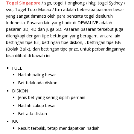
Togel Singapore
/ sgp, togel Hongkong / hkg, togel Sydney /
syd, Togel Toto Macau / ttm adalah beberapa pasaran besar
yang sangat diminati oleh para pencinta togel diseluruh
Indonesia. Pasaran lain yang hadir di DEWALIVE adalah
pasaran 3D, 4D dan juga 5D. Pasaran-pasaran tersebut juga
dilengkapi dengan tipe bettingan yang beragam, antara lain
bettingan tipe full, bettingan tipe diskon, , bettingan tipe BB
(Bolak Balik), dan bettingan tipe prize. untuk perbandingannya
bisa dilihat di bawah ini
FULL
Hadiah paling besar
Bet tidak ada diskon
DISKON
Jenis bet yang sering dipilih pemain
Hadiah cukup besar
Bet ada diskon
BB
Result terbalik, tetap mendapatkan hadiah