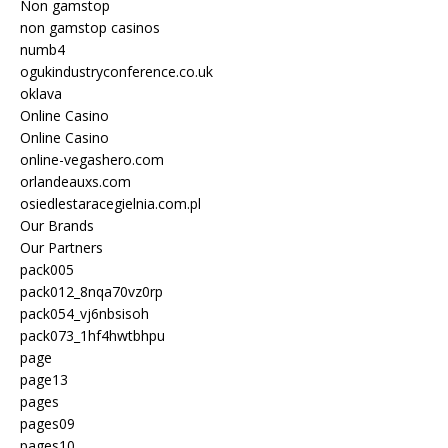
Non gamstop
non gamstop casinos
numb4
ogukindustryconference.co.uk
oklava
Online Casino
Online Casino
online-vegashero.com
orlandeauxs.com
osiedlestaracegielnia.com.pl
Our Brands
Our Partners
pack005
pack012_8nqa70vz0rp
pack054_vj6nbsisoh
pack073_1hf4hwtbhpu
page
page13
pages
pages09
pages10