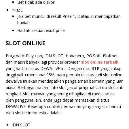
Bet tidak ada diskon
PRIZE
Jika bet muncul di result Prize 1, 2 atau 3, mendapatkan
hadiah
Hadiah sesuai result prize
SLOT ONLINE
Pragmatic Play / pp, IDN SLOT, Habanero, PG Soft, iSoftbet,
dan masih banyak lagi provider-provider
slot online terbaik
yang hadir di situs DEWALIVE ini. Dengan nilai RTP yang cukup
tinggi yaitu mencapai 95%, para pemain di situs judi slot online
dewalive ini akan mendapatkan pengalaman bermain yang luar
biasa. Berbagai macam info slot gacor pragmatic, info slot anti
rungkad, slot maxwin yang sering dibagikan di media sosial
oleh pengguna lain, anda juga dapat merasakan di situs
DEWALIVE. Beberapa contoh permainan yang sangat diminati
oleh slotter indonesia adalah :
IDN SLOT :