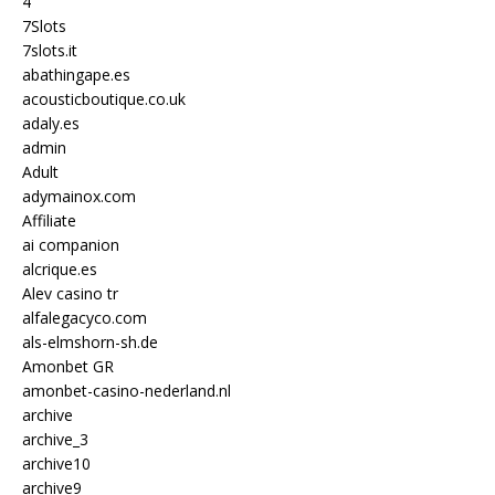
4
7Slots
7slots.it
abathingape.es
acousticboutique.co.uk
adaly.es
admin
Adult
adymainox.com
Affiliate
ai companion
alcrique.es
Alev casino tr
alfalegacyco.com
als-elmshorn-sh.de
Amonbet GR
amonbet-casino-nederland.nl
archive
archive_3
archive10
archive9