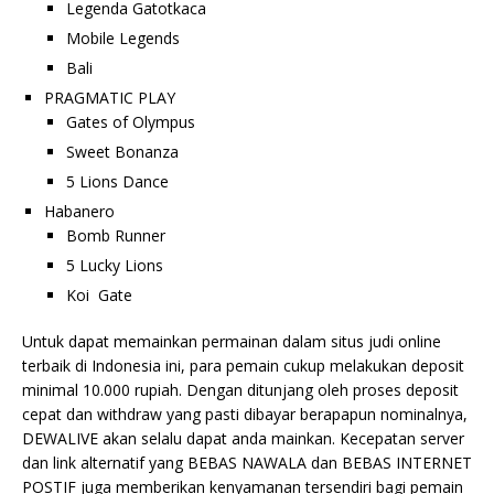
Legenda Gatotkaca
Mobile Legends
Bali
PRAGMATIC PLAY
Gates of Olympus
Sweet Bonanza
5 Lions Dance
Habanero
Bomb Runner
5 Lucky Lions
Koi Gate
Untuk dapat memainkan permainan dalam situs judi online
terbaik di Indonesia ini, para pemain cukup melakukan deposit
minimal 10.000 rupiah. Dengan ditunjang oleh proses deposit
cepat dan withdraw yang pasti dibayar berapapun nominalnya,
DEWALIVE akan selalu dapat anda mainkan. Kecepatan server
dan link alternatif yang BEBAS NAWALA dan BEBAS INTERNET
POSTIF juga memberikan kenyamanan tersendiri bagi pemain