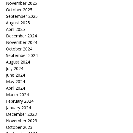
November 2025
October 2025
September 2025
August 2025
April 2025
December 2024
November 2024
October 2024
September 2024
August 2024
July 2024
June 2024
May 2024
April 2024
March 2024
February 2024
January 2024
December 2023
November 2023
October 2023