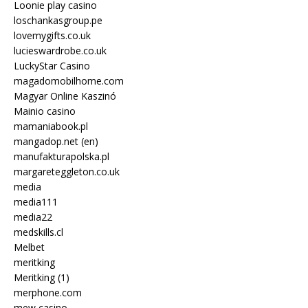
Loonie play casino
loschankasgroup.pe
lovemygifts.co.uk
lucieswardrobe.co.uk
LuckyStar Casino
magadomobilhome.com
Magyar Online Kaszinó
Mainio casino
mamaniabook.pl
mangadop.net (en)
manufakturapolska.pl
margareteggleton.co.uk
media
media111
media22
medskills.cl
Melbet
meritking
Meritking (1)
merphone.com
mew casino