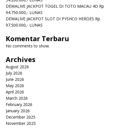
DEWALIVE JACKPOT TOGEL DI TOTO MACAU 4D Rp
94.750.000,- LUNAS
DEWALIVE JACKPOT SLOT DI PYSHCO HEROES Rp
97.500.000,- LUNAS
Komentar Terbaru
No comments to show.
Archives
August 2026
July 2026
June 2026
May 2026
April 2026
March 2026
February 2026
January 2026
December 2025
November 2025