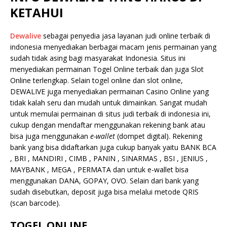
KETAHUI
Dewalive
sebagai penyedia jasa layanan judi online terbaik di
indonesia menyediakan berbagai macam jenis permainan yang
sudah tidak asing bagi masyarakat Indonesia. Situs ini
menyediakan permainan Togel Online terbaik dan juga Slot
Online terlengkap. Selain togel online dan slot online,
DEWALIVE juga menyediakan permainan Casino Online yang
tidak kalah seru dan mudah untuk dimainkan. Sangat mudah
untuk memulai permainan di situs judi terbaik di indonesia ini,
cukup dengan mendaftar menggunakan rekening bank atau
bisa juga menggunakan
e-wallet
(dompet digital). Rekening
bank yang bisa didaftarkan juga cukup banyak yaitu BANK BCA
, BRI , MANDIRI , CIMB , PANIN , SINARMAS , BSI , JENIUS ,
MAYBANK , MEGA , PERMATA dan untuk e-wallet bisa
menggunakan DANA, GOPAY, OVO. Selain dari bank yang
sudah disebutkan, deposit juga bisa melalui metode QRIS
(scan barcode).
TOGEL ONLINE