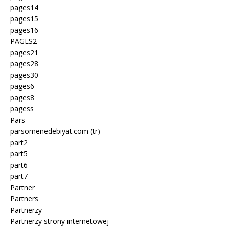
pages14
pages15
pages16
PAGES2
pages21
pages28
pages30
pages6
pages8
pagess
Pars
parsomenedebiyat.com (tr)
part2
part5
part6
part7
Partner
Partners
Partnerzy
Partnerzy strony internetowej