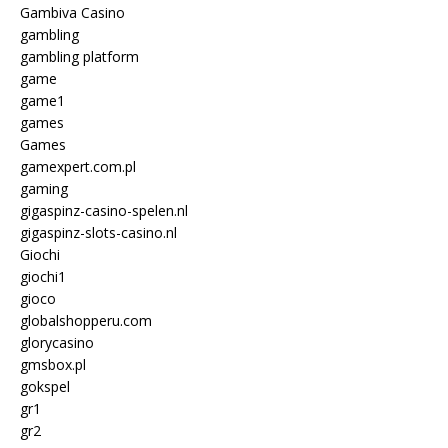
Gambiva Casino
gambling
gambling platform
game
game1
games
Games
gamexpert.com.pl
gaming
gigaspinz-casino-spelen.nl
gigaspinz-slots-casino.nl
Giochi
giochi1
gioco
globalshopperu.com
glorycasino
gmsbox.pl
gokspel
gr1
gr2