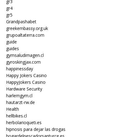
gr3
gr4
gr5
Grandpashabet
greekembassy.org.uk
grupoaltaterra.com
guide
guides
gymsaludimagen.cl
gyroskingjax.com
happinessday
Happy Jokers Casino
HappyJokers Casino
Hardware Security
harlemgym.cl
hautarzt-rw.de
Health
hellbikes.cl
herbolarioqueti.es
hipnosis para dejar las drogas
hogardelpescadorsanturce.es