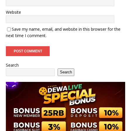
Website
Save my name, email, and website in this browser for the
next time I comment.
Search
Search