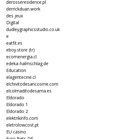
derosseresidence.pl
derrickduan.work
des jeux
Digital
dudleygraphicsstudio.co.uk
e
eatfit.es
eboy.store (tr)
ecomenergia.cl
edeka-halmschlag.de
Education
elagentecine.cl
elchivitodesancosme.com
elcolmaditodesarria.es
Eldorado
Eldorado 1
Eldorado 2
elektrikinfo.com
eletrolowcost.pt
EU casino
Euro Bets DE