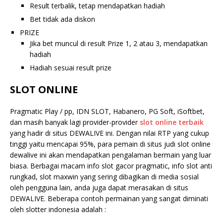
Result terbalik, tetap mendapatkan hadiah
Bet tidak ada diskon
PRIZE
Jika bet muncul di result Prize 1, 2 atau 3, mendapatkan
hadiah
Hadiah sesuai result prize
SLOT ONLINE
Pragmatic Play / pp, IDN SLOT, Habanero, PG Soft, iSoftbet,
dan masih banyak lagi provider-provider
slot online terbaik
yang hadir di situs DEWALIVE ini. Dengan nilai RTP yang cukup
tinggi yaitu mencapai 95%, para pemain di situs judi slot online
dewalive ini akan mendapatkan pengalaman bermain yang luar
biasa. Berbagai macam info slot gacor pragmatic, info slot anti
rungkad, slot maxwin yang sering dibagikan di media sosial
oleh pengguna lain, anda juga dapat merasakan di situs
DEWALIVE. Beberapa contoh permainan yang sangat diminati
oleh slotter indonesia adalah :