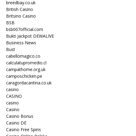
breedbay.co.uk
British Casino
Britsino Casino
BSB
bsb007official.com
Bukti Jackpot DEWALIVE
Business News
Bust
cabellomagico.co
calculatupromedio.cl
campathome.org.uk
camposchicken.pe
caragordacantina.co.uk
casino
CASINO
casino
Casino
Casino Bonus
Casino DE
Casino Free Spins