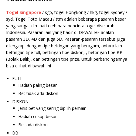
Togel Singapore
/ sgp, togel Hongkong / hkg, togel Sydney /
syd, Togel Toto Macau / ttm adalah beberapa pasaran besar
yang sangat diminati oleh para pencinta togel diseluruh
Indonesia. Pasaran lain yang hadir di DEWALIVE adalah
pasaran 3D, 4D dan juga 5D. Pasaran-pasaran tersebut juga
dilengkapi dengan tipe bettingan yang beragam, antara lain
bettingan tipe full, bettingan tipe diskon, , bettingan tipe BB
(Bolak Balik), dan bettingan tipe prize. untuk perbandingannya
bisa dilihat di bawah ini
FULL
Hadiah paling besar
Bet tidak ada diskon
DISKON
Jenis bet yang sering dipilih pemain
Hadiah cukup besar
Bet ada diskon
BB