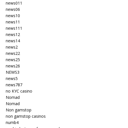
news011
news06
news10
news11
news111
news12
news14
news2
news22
news25
news26
NEWS3
news5
news787
no KYC casino
Nomad
Nomad
Non gamstop
non gamstop casinos
numb4