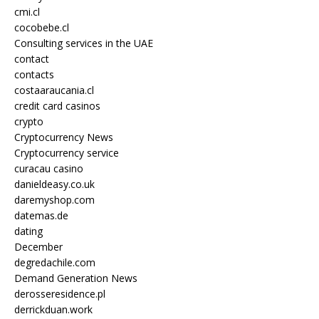
cmi.cl
cocobebe.cl
Consulting services in the UAE
contact
contacts
costaaraucania.cl
credit card casinos
crypto
Cryptocurrency News
Cryptocurrency service
curacau casino
danieldeasy.co.uk
daremyshop.com
datemas.de
dating
December
degredachile.com
Demand Generation News
derosseresidence.pl
derrickduan.work