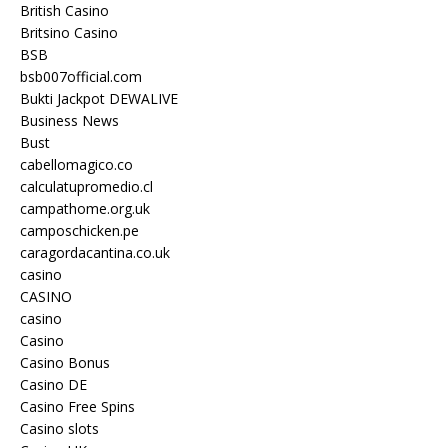
British Casino
Britsino Casino
BSB
bsb007official.com
Bukti Jackpot DEWALIVE
Business News
Bust
cabellomagico.co
calculatupromedio.cl
campathome.org.uk
camposchicken.pe
caragordacantina.co.uk
casino
CASINO
casino
Casino
Casino Bonus
Casino DE
Casino Free Spins
Casino slots