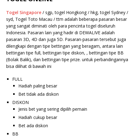
Togel Singapore
/ sgp, togel Hongkong / hkg, togel Sydney /
syd, Togel Toto Macau / ttm adalah beberapa pasaran besar
yang sangat diminati oleh para pencinta togel diseluruh
Indonesia. Pasaran lain yang hadir di DEWALIVE adalah
pasaran 3D, 4D dan juga 5D. Pasaran-pasaran tersebut juga
dilengkapi dengan tipe bettingan yang beragam, antara lain
bettingan tipe full, bettingan tipe diskon, , bettingan tipe BB
(Bolak Balik), dan bettingan tipe prize. untuk perbandingannya
bisa dilihat di bawah ini
FULL
Hadiah paling besar
Bet tidak ada diskon
DISKON
Jenis bet yang sering dipilih pemain
Hadiah cukup besar
Bet ada diskon
BB