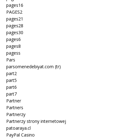
pages16
PAGES2
pages21
pages28
pages30
pages6
pages8
pagess
Pars
parsomenedebiyat.com (tr)
part2
part5
part6
part7
Partner
Partners
Partnerzy
Partnerzy strony internetowej
patoaraya.cl
PayPal Casino