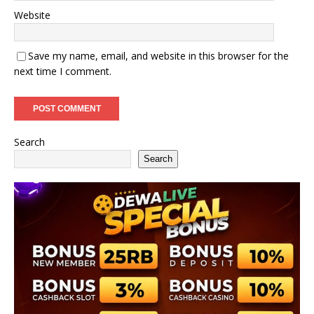
Website
Save my name, email, and website in this browser for the
next time I comment.
Search
Search