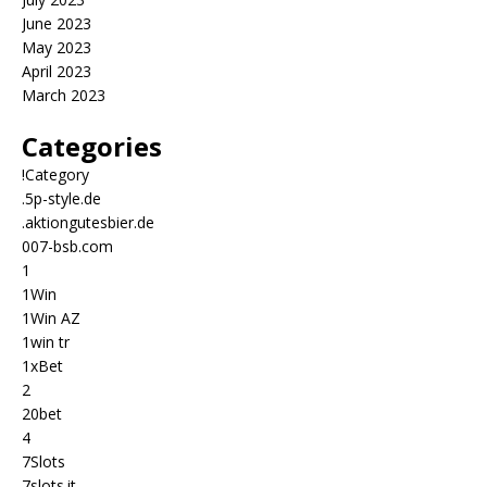
June 2023
May 2023
April 2023
March 2023
Categories
!Category
.5p-style.de
.aktiongutesbier.de
007-bsb.com
1
1Win
1Win AZ
1win tr
1xBet
2
20bet
4
7Slots
7slots.it