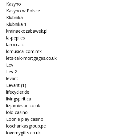
Kasyno
Kasyno w Polsce
Klubnika
Klubnika 1
krainaekozabawek.pl
la-pepi.es
larocca.cl
ldmusical.com.mx
lets-talk-mortgages.co.uk
Lev
Lev 2
levant
Levant (1)
lifecycler.de
livingspirit.ca
lizjamieson.co.uk
lolo casino
Loonie play casino
loschankasgroup.pe
lovemygifts.co.uk