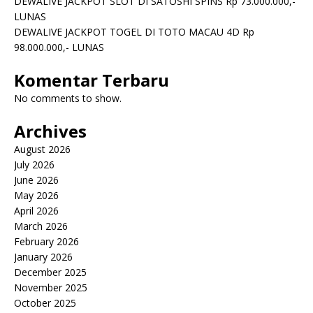
DEWALIVE JACKPOT SLOT DI SATOSHI SPINS Rp 73.000.000,-
LUNAS
DEWALIVE JACKPOT TOGEL DI TOTO MACAU 4D Rp
98.000.000,- LUNAS
Komentar Terbaru
No comments to show.
Archives
August 2026
July 2026
June 2026
May 2026
April 2026
March 2026
February 2026
January 2026
December 2025
November 2025
October 2025