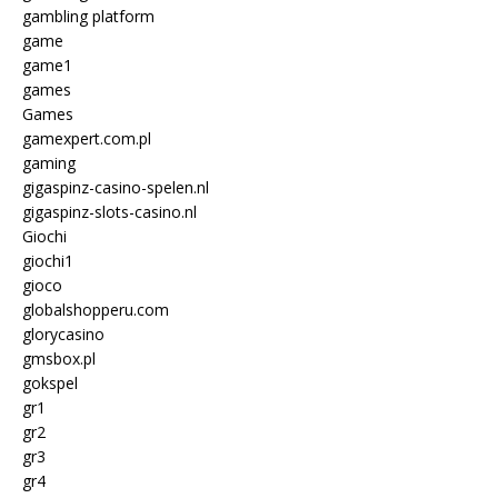
gambling platform
game
game1
games
Games
gamexpert.com.pl
gaming
gigaspinz-casino-spelen.nl
gigaspinz-slots-casino.nl
Giochi
giochi1
gioco
globalshopperu.com
glorycasino
gmsbox.pl
gokspel
gr1
gr2
gr3
gr4