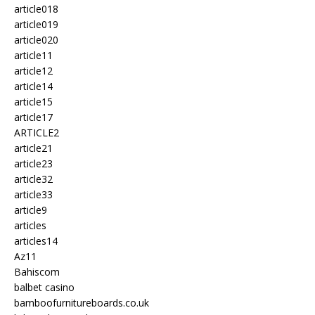
article018
article019
article020
article11
article12
article14
article15
article17
ARTICLE2
article21
article23
article32
article33
article9
articles
articles14
Az11
Bahiscom
balbet casino
bamboofurnitureboards.co.uk