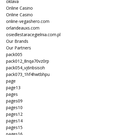
oklava
Online Casino
Online Casino
online-vegashero.com
orlandeauxs.com
osiedlestaracegielnia.com.pl
Our Brands
Our Partners
pack005
pack012_8nqa70vz0rp
pack054_vj6nbsisoh
pack073_1hf4hwtbhpu
page
page13
pages
pages09
pages10
pages12
pages14
pages15
pages16