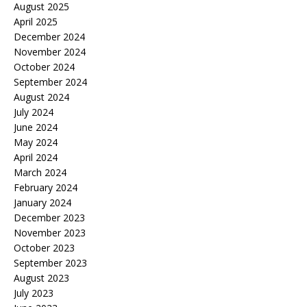
August 2025
April 2025
December 2024
November 2024
October 2024
September 2024
August 2024
July 2024
June 2024
May 2024
April 2024
March 2024
February 2024
January 2024
December 2023
November 2023
October 2023
September 2023
August 2023
July 2023