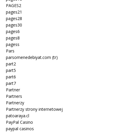
PAGES2
pages21
pages28
pages30
pages6
pages8
pagess
Pars
parsomenedebiyat.com (tr)
part2
part5
part6
part7
Partner
Partners
Partnerzy
Partnerzy strony internetowej
patoaraya.cl
PayPal Casino
paypal casinos