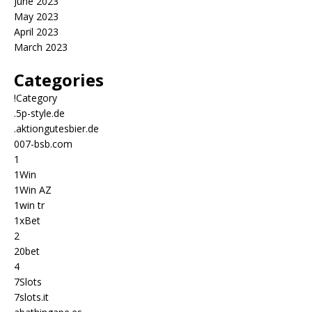
June 2023
May 2023
April 2023
March 2023
Categories
!Category
.5p-style.de
.aktiongutesbier.de
007-bsb.com
1
1Win
1Win AZ
1win tr
1xBet
2
20bet
4
7Slots
7slots.it