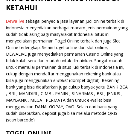
KETAHUI
Dewalive
sebagai penyedia jasa layanan judi online terbaik di
indonesia menyediakan berbagai macam jenis permainan yang
sudah tidak asing bagi masyarakat Indonesia. Situs ini
menyediakan permainan Togel Online terbaik dan juga Slot
Online terlengkap. Selain togel online dan slot online,
DEWALIVE juga menyediakan permainan Casino Online yang
tidak kalah seru dan mudah untuk dimainkan. Sangat mudah
untuk memulai permainan di situs judi terbaik di indonesia ini,
cukup dengan mendaftar menggunakan rekening bank atau
bisa juga menggunakan
e-wallet
(dompet digital). Rekening
bank yang bisa didaftarkan juga cukup banyak yaitu BANK BCA
, BRI , MANDIRI , CIMB , PANIN , SINARMAS , BSI , JENIUS ,
MAYBANK , MEGA , PERMATA dan untuk e-wallet bisa
menggunakan DANA, GOPAY, OVO. Selain dari bank yang
sudah disebutkan, deposit juga bisa melalui metode QRIS
(scan barcode).
TOGEL ONLINE