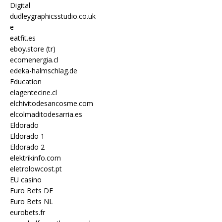
Digital
dudleygraphicsstudio.co.uk
e
eatfit.es
eboy.store (tr)
ecomenergia.cl
edeka-halmschlag.de
Education
elagentecine.cl
elchivitodesancosme.com
elcolmaditodesarria.es
Eldorado
Eldorado 1
Eldorado 2
elektrikinfo.com
eletrolowcost.pt
EU casino
Euro Bets DE
Euro Bets NL
eurobets.fr