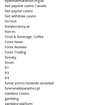
eyamhalfmarathon.org.uk
fast payotut casino Canada
fast payout casino
fast withdraw casino
FinTech
firelaboratory.uk
fiser.es
Food & Beverage, Coffee
Forex News
Forex Reviews
Forex Trading
forexby
forum
fr1
fr3
fr4
fumar porros teniendo ansiedad
funerariadeparanhos.pt
Gambiva Casino
gambling
gambling platform