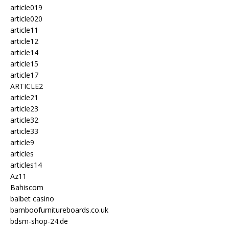
article019
article020
article11
article12
article14
article15
article17
ARTICLE2
article21
article23
article32
article33
article9
articles
articles14
Az11
Bahiscom
balbet casino
bamboofurnitureboards.co.uk
bdsm-shop-24.de