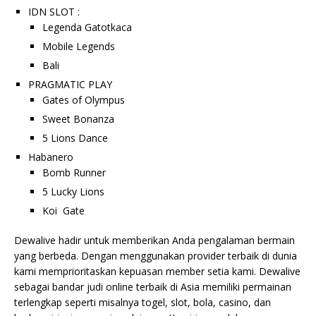
IDN SLOT :
Legenda Gatotkaca
Mobile Legends
Bali
PRAGMATIC PLAY
Gates of Olympus
Sweet Bonanza
5 Lions Dance
Habanero
Bomb Runner
5 Lucky Lions
Koi Gate
Dewalive hadir untuk memberikan Anda pengalaman bermain
yang berbeda. Dengan menggunakan provider terbaik di dunia
kami memprioritaskan kepuasan member setia kami. Dewalive
sebagai bandar judi online terbaik di Asia memiliki permainan
terlengkap seperti misalnya togel, slot, bola, casino, dan