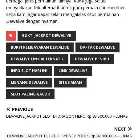
berbagai jenis permainan lainnya. Kami juga selalu
menyediakan link alternatif untuk para pemain dan member
setia kami agar dapat selalu mengakses situs permainan
Dewalive dengan nyaman.
BUKTI JACKPOT DEWALIVE
BUKTI PEMBAYARAN DEWALIVE
DAFTAR DEWALIVE
DEWALIVE LINK ALTERNATIF
DEWALIVE PENIPU
INFO SLOT HARI INI
LINK DEWALIVE
MENANG DEWALIVE
SITUS AMAN
SLOT PALING GACOR
PREVIOUS
DEWALIVE JACKPOT SLOT DI DRAGON HERO Rp 83.500.000 ,- LUNAS
NEXT
DEWALIVE JACKPOT TOGEL DI SYDNEY POOLS Rp 92.000.000 ,- LUNAS