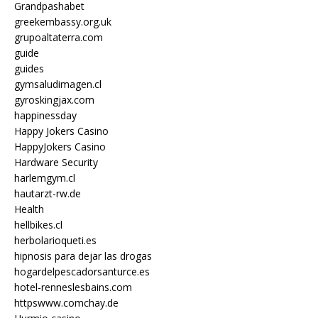
Grandpashabet
greekembassy.org.uk
grupoaltaterra.com
guide
guides
gymsaludimagen.cl
gyroskingjax.com
happinessday
Happy Jokers Casino
HappyJokers Casino
Hardware Security
harlemgym.cl
hautarzt-rw.de
Health
hellbikes.cl
herbolarioqueti.es
hipnosis para dejar las drogas
hogardelpescadorsanturce.es
hotel-renneslesbains.com
httpswww.comchay.de