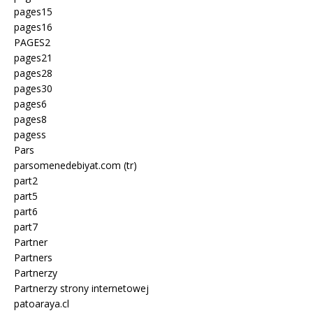
pages15
pages16
PAGES2
pages21
pages28
pages30
pages6
pages8
pagess
Pars
parsomenedebiyat.com (tr)
part2
part5
part6
part7
Partner
Partners
Partnerzy
Partnerzy strony internetowej
patoaraya.cl