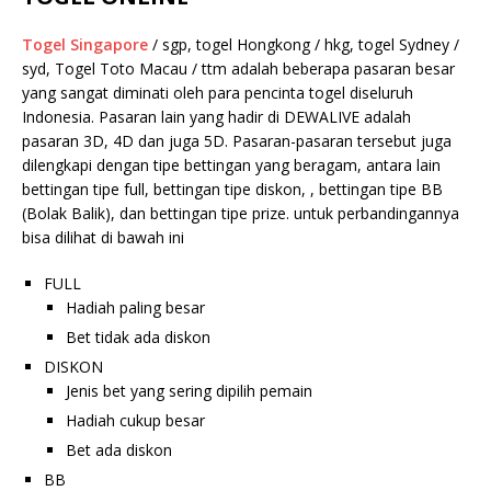
Togel Singapore
/ sgp, togel Hongkong / hkg, togel Sydney /
syd, Togel Toto Macau / ttm adalah beberapa pasaran besar
yang sangat diminati oleh para pencinta togel diseluruh
Indonesia. Pasaran lain yang hadir di DEWALIVE adalah
pasaran 3D, 4D dan juga 5D. Pasaran-pasaran tersebut juga
dilengkapi dengan tipe bettingan yang beragam, antara lain
bettingan tipe full, bettingan tipe diskon, , bettingan tipe BB
(Bolak Balik), dan bettingan tipe prize. untuk perbandingannya
bisa dilihat di bawah ini
FULL
Hadiah paling besar
Bet tidak ada diskon
DISKON
Jenis bet yang sering dipilih pemain
Hadiah cukup besar
Bet ada diskon
BB