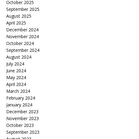
October 2025
September 2025
August 2025
April 2025
December 2024
November 2024
October 2024
September 2024
August 2024
July 2024
June 2024
May 2024
April 2024
March 2024
February 2024
January 2024
December 2023
November 2023
October 2023
September 2023
August 2023