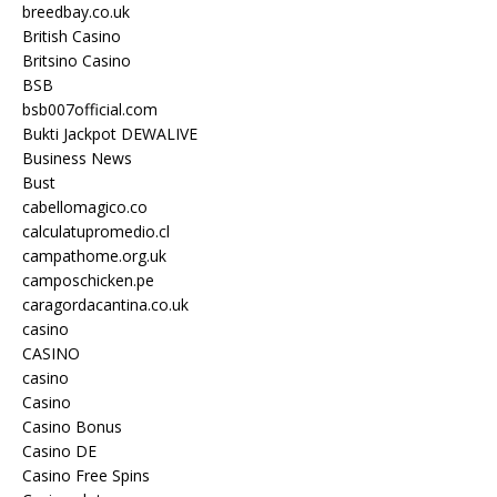
breedbay.co.uk
British Casino
Britsino Casino
BSB
bsb007official.com
Bukti Jackpot DEWALIVE
Business News
Bust
cabellomagico.co
calculatupromedio.cl
campathome.org.uk
camposchicken.pe
caragordacantina.co.uk
casino
CASINO
casino
Casino
Casino Bonus
Casino DE
Casino Free Spins