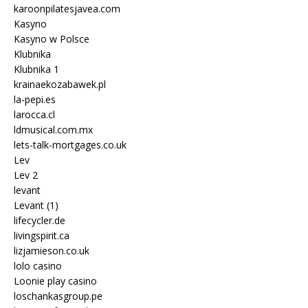
karoonpilatesjavea.com
Kasyno
Kasyno w Polsce
Klubnika
Klubnika 1
krainaekozabawek.pl
la-pepi.es
larocca.cl
ldmusical.com.mx
lets-talk-mortgages.co.uk
Lev
Lev 2
levant
Levant (1)
lifecycler.de
livingspirit.ca
lizjamieson.co.uk
lolo casino
Loonie play casino
loschankasgroup.pe