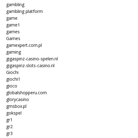
gambling
gambling platform
game
game1
games
Games
gamexpert.com.pl
gaming
gigaspinz-casino-spelen.nl
gigaspinz-slots-casino.nl
Giochi
giochi1
gioco
globalshopperu.com
glorycasino
gmsbox.pl
gokspel
gr1
gr2
gr3