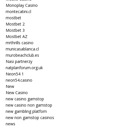
Monoplay Casino
montecatini.cl
mostbet
Mostbet 2
Mostbet 3
Mostbet AZ
mrthrills casino
municasablanca.cl
murobeachclub.es
Nasi partnerzy
natplanforum.org.uk
Neon54 1
neon54.casino
New
New Casino
new casino gamstop
new casino non gamstop
new gambling platfom
new non gamstop casinos
news