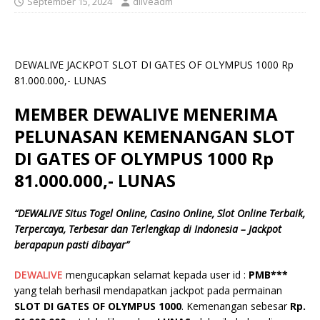
September 15, 2024
dliveadm
DEWALIVE JACKPOT SLOT DI GATES OF OLYMPUS 1000 Rp
81.000.000,- LUNAS
MEMBER DEWALIVE MENERIMA
PELUNASAN KEMENANGAN
SLOT
DI GATES OF OLYMPUS 1000 Rp
81.000.000,- LUNAS
“
DEWALIVE
Situs Togel Online, Casino Online, Slot Online Terbaik,
Terpercaya, Terbesar dan Terlengkap di Indonesia – Jackpot
berapapun pasti dibayar”
DEWALIVE
mengucapkan selamat kepada user id :
PMB***
yang telah berhasil mendapatkan jackpot pada permainan
SLOT DI GATES OF OLYMPUS 1000
. Kemenangan sebesar
Rp.