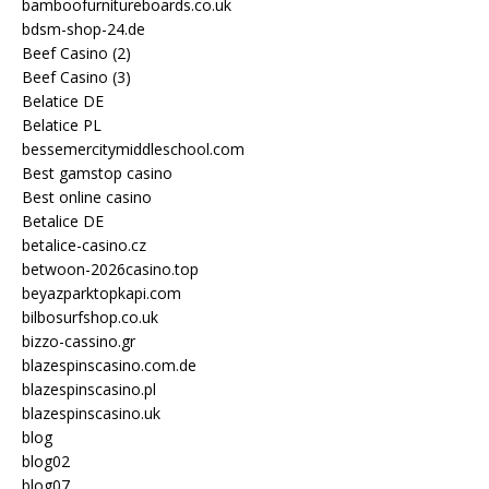
bamboofurnitureboards.co.uk
bdsm-shop-24.de
Beef Casino (2)
Beef Casino (3)
Belatice DE
Belatice PL
bessemercitymiddleschool.com
Best gamstop casino
Best online casino
Betalice DE
betalice-casino.cz
betwoon-2026casino.top
beyazparktopkapi.com
bilbosurfshop.co.uk
bizzo-cassino.gr
blazespinscasino.com.de
blazespinscasino.pl
blazespinscasino.uk
blog
blog02
blog07