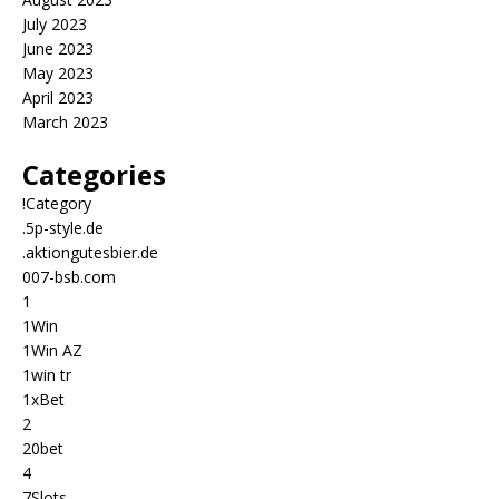
July 2023
June 2023
May 2023
April 2023
March 2023
Categories
!Category
.5p-style.de
.aktiongutesbier.de
007-bsb.com
1
1Win
1Win AZ
1win tr
1xBet
2
20bet
4
7Slots