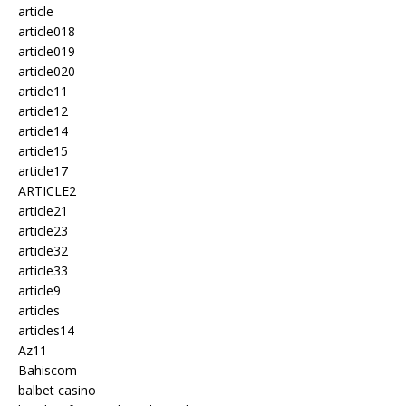
article
article018
article019
article020
article11
article12
article14
article15
article17
ARTICLE2
article21
article23
article32
article33
article9
articles
articles14
Az11
Bahiscom
balbet casino