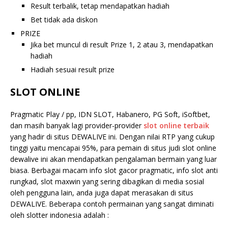
Result terbalik, tetap mendapatkan hadiah
Bet tidak ada diskon
PRIZE
Jika bet muncul di result Prize 1, 2 atau 3, mendapatkan
hadiah
Hadiah sesuai result prize
SLOT ONLINE
Pragmatic Play / pp, IDN SLOT, Habanero, PG Soft, iSoftbet,
dan masih banyak lagi provider-provider
slot online terbaik
yang hadir di situs DEWALIVE ini. Dengan nilai RTP yang cukup
tinggi yaitu mencapai 95%, para pemain di situs judi slot online
dewalive ini akan mendapatkan pengalaman bermain yang luar
biasa. Berbagai macam info slot gacor pragmatic, info slot anti
rungkad, slot maxwin yang sering dibagikan di media sosial
oleh pengguna lain, anda juga dapat merasakan di situs
DEWALIVE. Beberapa contoh permainan yang sangat diminati
oleh slotter indonesia adalah :