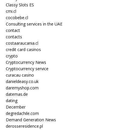
Classy Slots ES
cmi.cl
cocobebe.cl
Consulting services in the UAE
contact
contacts
costaaraucania.cl
credit card casinos
crypto
Cryptocurrency News
Cryptocurrency service
curacau casino
danieldeasy.co.uk
daremyshop.com
datemas.de
dating
December
degredachile.com
Demand Generation News
derosseresidence.pl