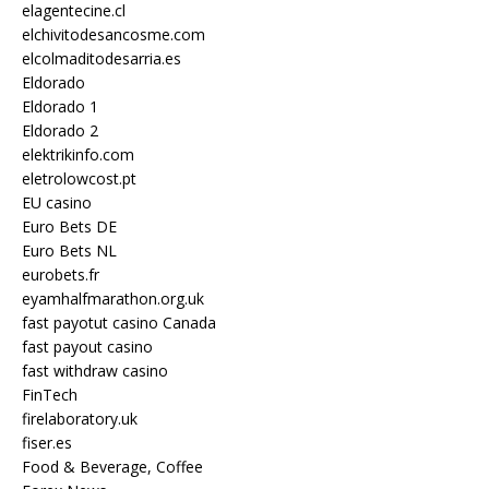
elagentecine.cl
elchivitodesancosme.com
elcolmaditodesarria.es
Eldorado
Eldorado 1
Eldorado 2
elektrikinfo.com
eletrolowcost.pt
EU casino
Euro Bets DE
Euro Bets NL
eurobets.fr
eyamhalfmarathon.org.uk
fast payotut casino Canada
fast payout casino
fast withdraw casino
FinTech
firelaboratory.uk
fiser.es
Food & Beverage, Coffee