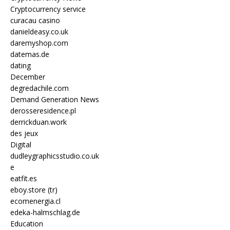
Cryptocurrency service
curacau casino
danieldeasy.co.uk
daremyshop.com
datemas.de
dating
December
degredachile.com
Demand Generation News
derosseresidence.pl
derrickduan.work
des jeux
Digital
dudleygraphicsstudio.co.uk
e
eatfit.es
eboy.store (tr)
ecomenergia.cl
edeka-halmschlag.de
Education