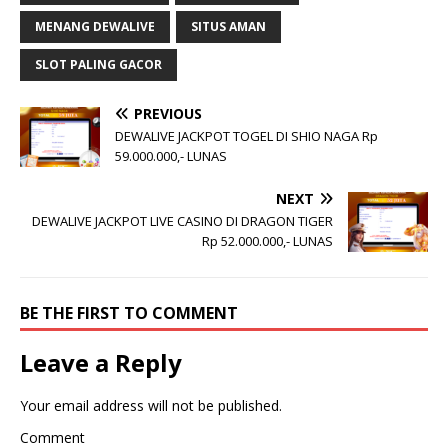
MENANG DEWALIVE
SITUS AMAN
SLOT PALING GACOR
PREVIOUS
DEWALIVE JACKPOT TOGEL DI SHIO NAGA Rp
59.000.000,- LUNAS
NEXT
DEWALIVE JACKPOT LIVE CASINO DI DRAGON TIGER
Rp 52.000.000,- LUNAS
BE THE FIRST TO COMMENT
Leave a Reply
Your email address will not be published.
Comment