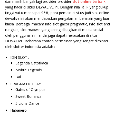
dan masih banyak lagi provider-provider
slot online terbaik
yang hadir di situs DEWALIVE ini. Dengan nilai RTP yang cukup
tinggi yaitu mencapai 95%, para pemain di situs judi slot online
dewalive ini akan mendapatkan pengalaman bermain yang luar
biasa. Berbagai macam info slot gacor pragmatic, info slot anti
rungkad, slot maxwin yang sering dibagikan di media sosial
oleh pengguna lain, anda juga dapat merasakan di situs
DEWALIVE. Beberapa contoh permainan yang sangat diminati
oleh slotter indonesia adalah :
IDN SLOT :
Legenda Gatotkaca
Mobile Legends
Bali
PRAGMATIC PLAY
Gates of Olympus
Sweet Bonanza
5 Lions Dance
Habanero