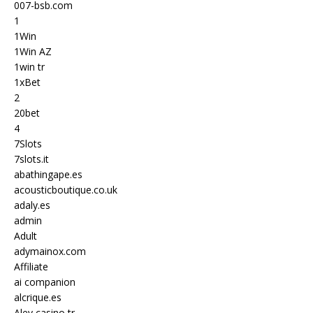
007-bsb.com
1
1Win
1Win AZ
1win tr
1xBet
2
20bet
4
7Slots
7slots.it
abathingape.es
acousticboutique.co.uk
adaly.es
admin
Adult
adymainox.com
Affiliate
ai companion
alcrique.es
Alev casino tr