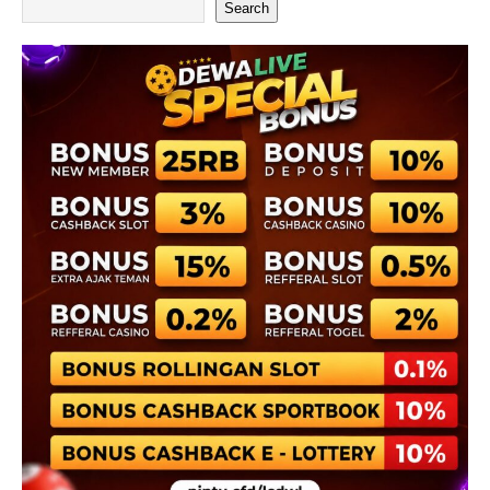
Search