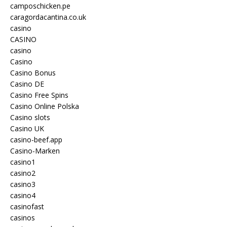
camposchicken.pe
caragordacantina.co.uk
casino
CASINO
casino
Casino
Casino Bonus
Casino DE
Casino Free Spins
Casino Online Polska
Casino slots
Casino UK
casino-beef.app
Casino-Marken
casino1
casino2
casino3
casino4
casinofast
casinos