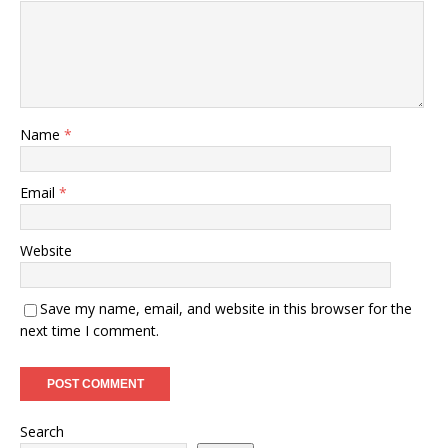
Name
*
Email
*
Website
Save my name, email, and website in this browser for the
next time I comment.
Search