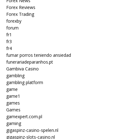
Forex News
Forex Reviews
Forex Trading
forexby
forum
fr1
fr3
fr4
fumar porros teniendo ansiedad
funerariadeparanhos.pt
Gambiva Casino
gambling
gambling platform
game
game1
games
Games
gamexpert.com.pl
gaming
gigaspinz-casino-spelen.nl
gigaspinz-slots-casino.nl