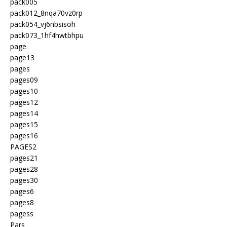
pack005
pack012_8nqa70vz0rp
pack054_vj6nbsisoh
pack073_1hf4hwtbhpu
page
page13
pages
pages09
pages10
pages12
pages14
pages15
pages16
PAGES2
pages21
pages28
pages30
pages6
pages8
pagess
Pars