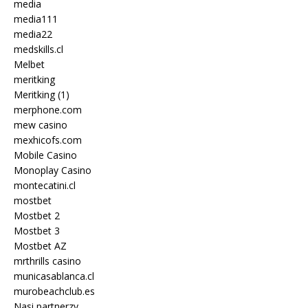
media
media111
media22
medskills.cl
Melbet
meritking
Meritking (1)
merphone.com
mew casino
mexhicofs.com
Mobile Casino
Monoplay Casino
montecatini.cl
mostbet
Mostbet 2
Mostbet 3
Mostbet AZ
mrthrills casino
municasablanca.cl
murobeachclub.es
Nasi partnerzy