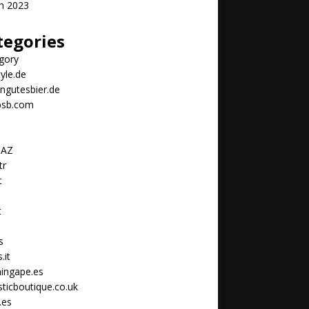
h 2023
tegories
gory
tyle.de
ongutesbier.de
bsb.com
 AZ
tr
t
t
s
.it
ingape.es
ticboutique.co.uk
.es