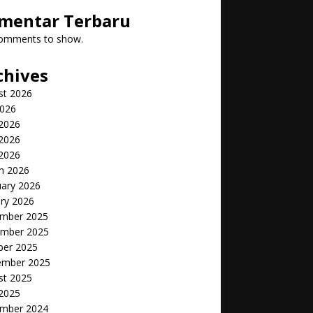
mentar Terbaru
omments to show.
chives
st 2026
2026
 2026
2026
 2026
h 2026
uary 2026
ry 2026
mber 2025
mber 2025
ber 2025
ember 2025
st 2025
 2025
mber 2024