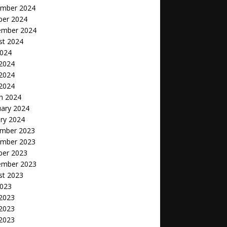
mber 2024
ber 2024
ember 2024
st 2024
2024
 2024
2024
 2024
h 2024
uary 2024
ry 2024
mber 2023
mber 2023
ber 2023
ember 2023
st 2023
2023
 2023
2023
 2023