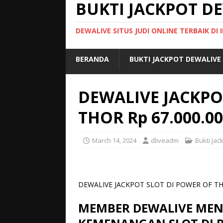
BUKTI JACKPOT D
DEWALIVE SITUS JUDI ONLINE TERBAIK DI
BERANDA
BUKTI JACKPOT DEWALIVE
DEWALIVE JACKPO
THOR Rp 67.000.00
March 14, 2024
dliveadm
Bukti Ja
DEWALIVE JACKPOT SLOT DI POWER OF THO
MEMBER DEWALIVE ME