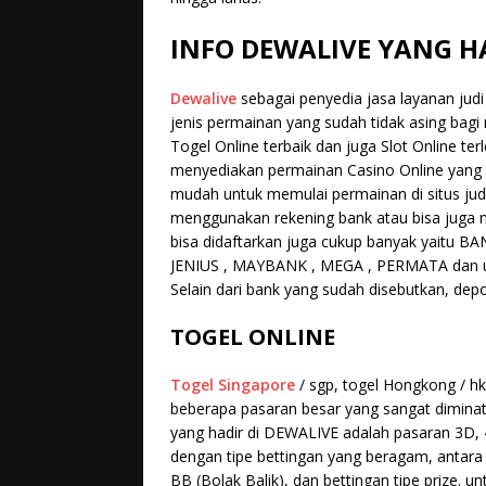
INFO DEWALIVE
YANG H
Dewalive
sebagai penyedia jasa layanan jud
jenis permainan yang sudah tidak asing bagi
Togel Online terbaik dan juga Slot Online ter
menyediakan permainan Casino Online yang 
mudah untuk memulai permainan di situs judi
menggunakan rekening bank atau bisa jug
bisa didaftarkan juga cukup banyak yaitu B
JENIUS , MAYBANK , MEGA , PERMATA dan u
Selain dari bank yang sudah disebutkan, depo
TOGEL ONLINE
Togel Singapore
/ sgp, togel Hongkong / hk
beberapa pasaran besar yang sangat diminati 
yang hadir di DEWALIVE adalah pasaran 3D, 
dengan tipe bettingan yang beragam, antara lai
BB (Bolak Balik), dan bettingan tipe prize. un