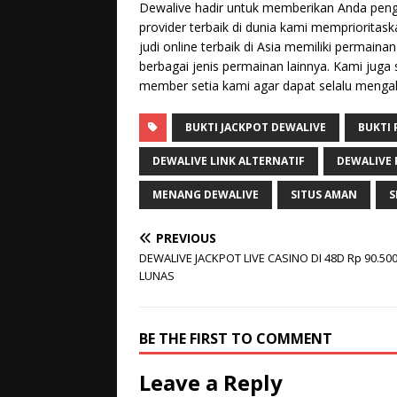
Dewalive hadir untuk memberikan Anda pe
provider terbaik di dunia kami mempriorita
judi online terbaik di Asia memiliki permainan
berbagai jenis permainan lainnya. Kami juga 
member setia kami agar dapat selalu menga
BUKTI JACKPOT DEWALIVE
BUKTI
DEWALIVE LINK ALTERNATIF
DEWALIVE 
MENANG DEWALIVE
SITUS AMAN
S
PREVIOUS
DEWALIVE JACKPOT LIVE CASINO DI 48D Rp 90.500
LUNAS
BE THE FIRST TO COMMENT
Leave a Reply