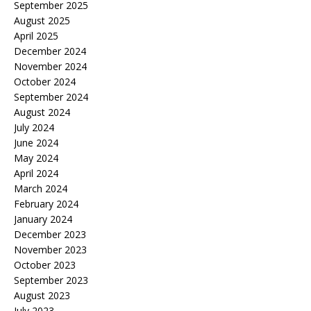
September 2025
August 2025
April 2025
December 2024
November 2024
October 2024
September 2024
August 2024
July 2024
June 2024
May 2024
April 2024
March 2024
February 2024
January 2024
December 2023
November 2023
October 2023
September 2023
August 2023
July 2023