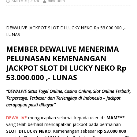
March 30, 2024
dliveadm
DEWALIVE JACKPOT SLOT DI LUCKY NEKO Rp 53.000.000 ,-
LUNAS
MEMBER DEWALIVE MENERIMA
PELUNASAN KEMENANGAN
JACKPOT SLOT DI LUCKY NEKO Rp
53.000.000 ,- LUNAS
“
DEWALIVE
Situs Togel Online, Casino Online, Slot Online Terbaik,
Terpercaya, Terbesar dan Terlengkap di Indonesia – Jackpot
berapapun pasti dibayar”
DEWALIVE
mengucapkan selamat kepada user id :
MAM***
yang telah berhasil mendapatkan jackpot pada permainan
SLOT DI LUCKY NEKO
. Kemenangan sebesar
Rp 53.000.000