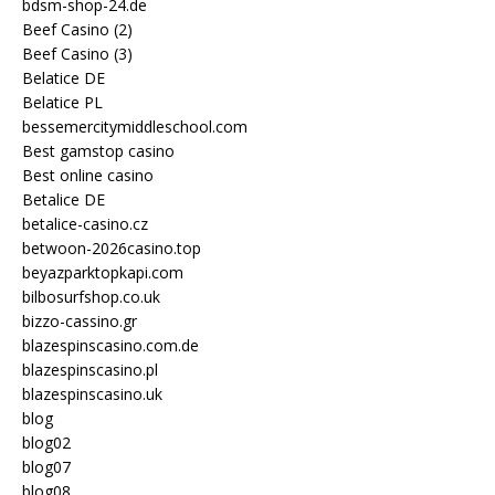
bdsm-shop-24.de
Beef Casino (2)
Beef Casino (3)
Belatice DE
Belatice PL
bessemercitymiddleschool.com
Best gamstop casino
Best online casino
Betalice DE
betalice-casino.cz
betwoon-2026casino.top
beyazparktopkapi.com
bilbosurfshop.co.uk
bizzo-cassino.gr
blazespinscasino.com.de
blazespinscasino.pl
blazespinscasino.uk
blog
blog02
blog07
blog08