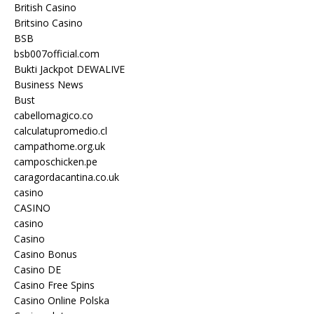
British Casino
Britsino Casino
BSB
bsb007official.com
Bukti Jackpot DEWALIVE
Business News
Bust
cabellomagico.co
calculatupromedio.cl
campathome.org.uk
camposchicken.pe
caragordacantina.co.uk
casino
CASINO
casino
Casino
Casino Bonus
Casino DE
Casino Free Spins
Casino Online Polska