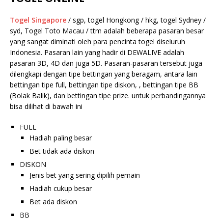
Togel Singapore
/ sgp, togel Hongkong / hkg, togel Sydney /
syd, Togel Toto Macau / ttm adalah beberapa pasaran besar
yang sangat diminati oleh para pencinta togel diseluruh
Indonesia. Pasaran lain yang hadir di DEWALIVE adalah
pasaran 3D, 4D dan juga 5D. Pasaran-pasaran tersebut juga
dilengkapi dengan tipe bettingan yang beragam, antara lain
bettingan tipe full, bettingan tipe diskon, , bettingan tipe BB
(Bolak Balik), dan bettingan tipe prize. untuk perbandingannya
bisa dilihat di bawah ini
FULL
Hadiah paling besar
Bet tidak ada diskon
DISKON
Jenis bet yang sering dipilih pemain
Hadiah cukup besar
Bet ada diskon
BB