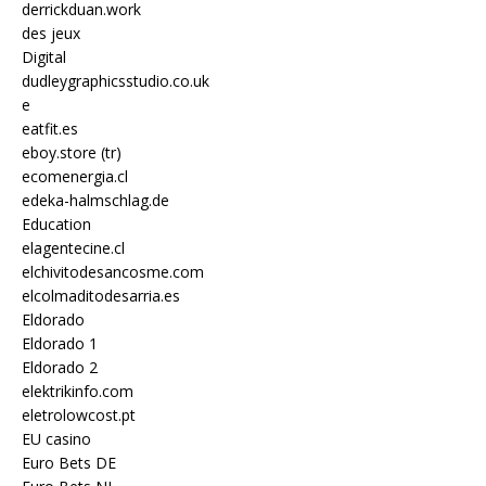
derrickduan.work
des jeux
Digital
dudleygraphicsstudio.co.uk
e
eatfit.es
eboy.store (tr)
ecomenergia.cl
edeka-halmschlag.de
Education
elagentecine.cl
elchivitodesancosme.com
elcolmaditodesarria.es
Eldorado
Eldorado 1
Eldorado 2
elektrikinfo.com
eletrolowcost.pt
EU casino
Euro Bets DE