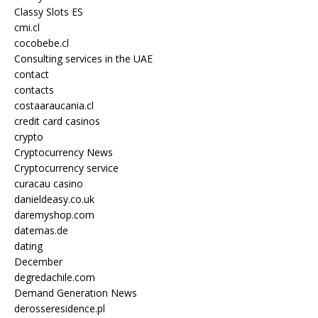
Classy Slots ES
cmi.cl
cocobebe.cl
Consulting services in the UAE
contact
contacts
costaaraucania.cl
credit card casinos
crypto
Cryptocurrency News
Cryptocurrency service
curacau casino
danieldeasy.co.uk
daremyshop.com
datemas.de
dating
December
degredachile.com
Demand Generation News
derosseresidence.pl