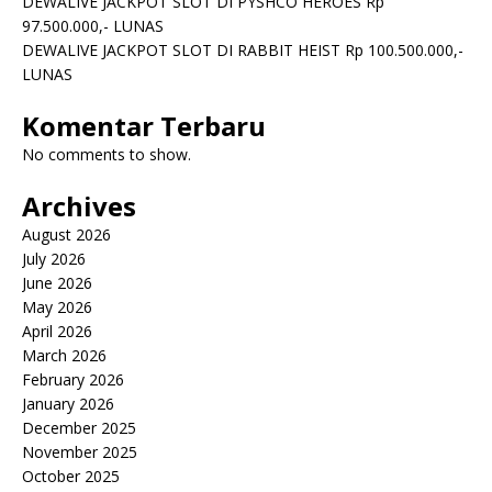
DEWALIVE JACKPOT SLOT DI PYSHCO HEROES Rp
97.500.000,- LUNAS
DEWALIVE JACKPOT SLOT DI RABBIT HEIST Rp 100.500.000,-
LUNAS
Komentar Terbaru
No comments to show.
Archives
August 2026
July 2026
June 2026
May 2026
April 2026
March 2026
February 2026
January 2026
December 2025
November 2025
October 2025