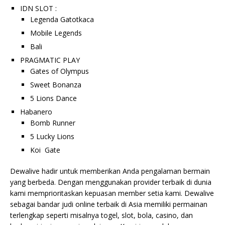
IDN SLOT :
Legenda Gatotkaca
Mobile Legends
Bali
PRAGMATIC PLAY
Gates of Olympus
Sweet Bonanza
5 Lions Dance
Habanero
Bomb Runner
5 Lucky Lions
Koi Gate
Dewalive hadir untuk memberikan Anda pengalaman bermain
yang berbeda. Dengan menggunakan provider terbaik di dunia
kami memprioritaskan kepuasan member setia kami. Dewalive
sebagai bandar judi online terbaik di Asia memiliki permainan
terlengkap seperti misalnya togel, slot, bola, casino, dan