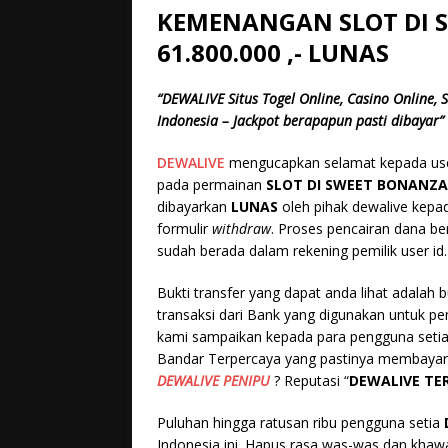
KEMENANGAN
SLOT DI
61.800.000 ,- LUNAS
“
DEWALIVE
Situs Togel Online, Casino Online, 
Indonesia – Jackpot berapapun pasti dibayar”
DEWALIVE
mengucapkan selamat kepada use
pada permainan
SLOT DI SWEET BONANZ
dibayarkan
LUNAS
oleh pihak dewalive kepad
formulir
withdraw
. Proses pencairan dana b
sudah berada dalam rekening pemilik user id.
Bukti transfer yang dapat anda lihat adalah 
transaksi dari Bank yang digunakan untuk pen
kami sampaikan kepada para pengguna seti
Bandar Terpercaya yang pastinya membaya
DEWALIVE
PENIPU
? Reputasi “
DEWALIVE
TE
Puluhan hingga ratusan ribu pengguna setia
Indonesia ini. Hapus rasa was-was dan kha