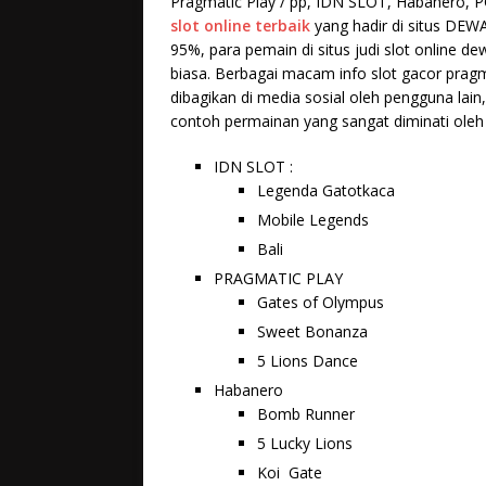
Pragmatic Play / pp, IDN SLOT, Habanero, PG
slot online terbaik
yang hadir di situs DEWA
95%, para pemain di situs judi slot online 
biasa. Berbagai macam info slot gacor pragma
dibagikan di media sosial oleh pengguna lai
contoh permainan yang sangat diminati oleh s
IDN SLOT :
Legenda Gatotkaca
Mobile Legends
Bali
PRAGMATIC PLAY
Gates of Olympus
Sweet Bonanza
5 Lions Dance
Habanero
Bomb Runner
5 Lucky Lions
Koi Gate