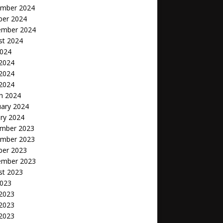
mber 2024
ber 2024
ember 2024
st 2024
2024
 2024
2024
 2024
h 2024
uary 2024
ry 2024
mber 2023
mber 2023
ber 2023
ember 2023
st 2023
2023
 2023
2023
 2023