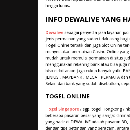
hingga lunas.
INFO DEWALIVE
YANG H
Dewalive
sebagai penyedia jasa layanan jud
jenis permainan yang sudah tidak asing bagi
Togel Online terbaik dan juga Slot Online ter
menyediakan permainan Casino Online yang 
mudah untuk memulai permainan di situs judi
menggunakan rekening bank atau bisa jug
bisa didaftarkan juga cukup banyak yaitu B
JENIUS , MAYBANK , MEGA , PERMATA dan u
Selain dari bank yang sudah disebutkan, depo
TOGEL ONLINE
Togel Singapore
/ sgp, togel Hongkong / hk
beberapa pasaran besar yang sangat diminati 
yang hadir di DEWALIVE adalah pasaran 3D, 
dengan tipe bettingan yang beragam, antara lai