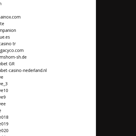
n
ainox.com
ate
ompanion
que.es
casino tr
legacyco.com
lmshorn-sh.de
bet GR
et-casino-nederland.nl
ve
ve_3
ve10
ve9
vee
e
le018
le019
le020