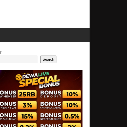
ch
Search