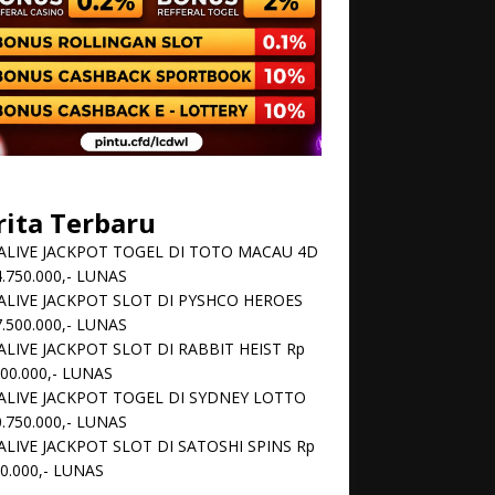
rita Terbaru
LIVE JACKPOT TOGEL DI TOTO MACAU 4D
4.750.000,- LUNAS
LIVE JACKPOT SLOT DI PYSHCO HEROES
7.500.000,- LUNAS
LIVE JACKPOT SLOT DI RABBIT HEIST Rp
500.000,- LUNAS
LIVE JACKPOT TOGEL DI SYDNEY LOTTO
0.750.000,- LUNAS
LIVE JACKPOT SLOT DI SATOSHI SPINS Rp
00.000,- LUNAS