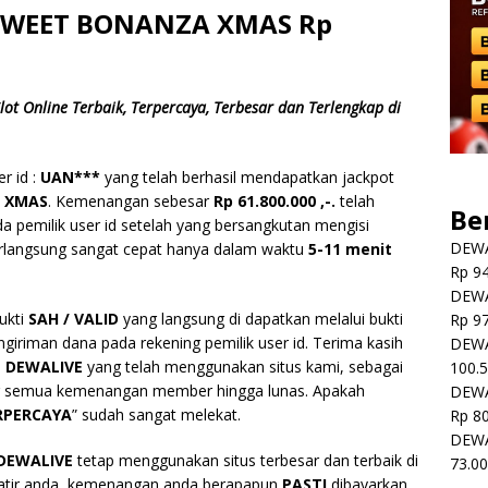
 SWEET BONANZA XMAS Rp
Slot Online Terbaik, Terpercaya, Terbesar dan Terlengkap di
r id :
UAN***
yang telah berhasil mendapatkan jackpot
A XMAS
. Kemenangan sebesar
Rp 61.800.000 ,-.
telah
Be
a pemilik user id setelah yang bersangkutan mengisi
DEWA
erlangsung sangat cepat hanya dalam waktu
5-11 menit
Rp 9
DEWA
bukti
SAH / VALID
yang langsung di dapatkan melalui bukti
Rp 9
giriman dana pada rekening pemilik user id. Terima kasih
DEWA
a
DEWALIVE
yang telah menggunakan situs kami, sebagai
100.
r semua kemenangan member hingga lunas. Apakah
DEWA
RPERCAYA
” sudah sangat melekat.
Rp 8
DEWA
DEWALIVE
tetap menggunakan situs terbesar dan terbaik di
73.0
watir anda, kemenangan anda berapapun
PASTI
dibayarkan