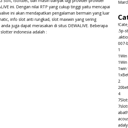
 Soft, iSoftbet, dan masih banyak lagi provider-provider
Marc
LIVE ini. Dengan nilai RTP yang cukup tinggi yaitu mencapai
dewalive ini akan mendapatkan pengalaman bermain yang luar
Ca
tic, info slot anti rungkad, slot maxwin yang sering
!Cate
n, anda juga dapat merasakan di situs DEWALIVE. Beberapa
.5p-s
lotter indonesia adalah :
.akti
007-
1
1Win
1Win
1win 
1xBe
2
20be
4
7Slot
7slots
abath
acous
adaly