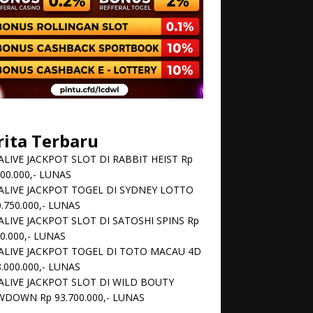
rita Terbaru
LIVE JACKPOT SLOT DI RABBIT HEIST Rp
500.000,- LUNAS
LIVE JACKPOT TOGEL DI SYDNEY LOTTO
0.750.000,- LUNAS
LIVE JACKPOT SLOT DI SATOSHI SPINS Rp
00.000,- LUNAS
LIVE JACKPOT TOGEL DI TOTO MACAU 4D
8.000.000,- LUNAS
LIVE JACKPOT SLOT DI WILD BOUTY
DOWN Rp 93.700.000,- LUNAS