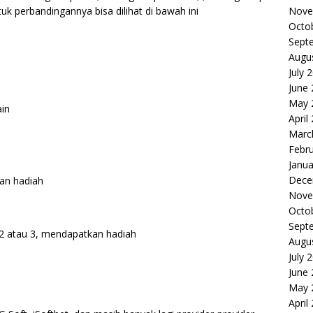
tuk perbandingannya bisa dilihat di bawah ini
Nove
Octo
Sept
Augu
July 
June
May 
ain
April
Marc
Febr
Janua
Dece
kan hadiah
Nove
Octo
Sept
1, 2 atau 3, mendapatkan hadiah
Augu
July 
June
May 
April