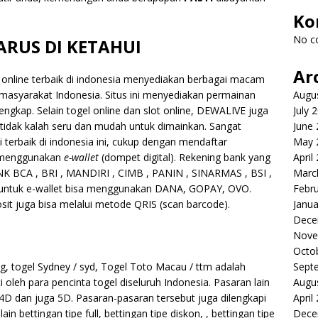
Ko
No c
ARUS DI KETAHUI
Ar
i online terbaik di indonesia menyediakan berbagai macam
 masyarakat Indonesia. Situs ini menyediakan permainan
Augu
lengkap. Selain togel online dan slot online, DEWALIVE juga
July 
tidak kalah seru dan mudah untuk dimainkan. Sangat
June
 terbaik di indonesia ini, cukup dengan mendaftar
May 
a menggunakan
e-wallet
(dompet digital). Rekening bank yang
April
ANK BCA , BRI , MANDIRI , CIMB , PANIN , SINARMAS , BSI ,
Marc
ntuk e-wallet bisa menggunakan DANA, GOPAY, OVO.
Febr
sit juga bisa melalui metode QRIS (scan barcode).
Janua
Dece
Nove
Octo
g, togel Sydney / syd, Togel Toto Macau / ttm adalah
Sept
oleh para pencinta togel diseluruh Indonesia. Pasaran lain
Augu
4D dan juga 5D. Pasaran-pasaran tersebut juga dilengkapi
April
n bettingan tipe full, bettingan tipe diskon, , bettingan tipe
Dece