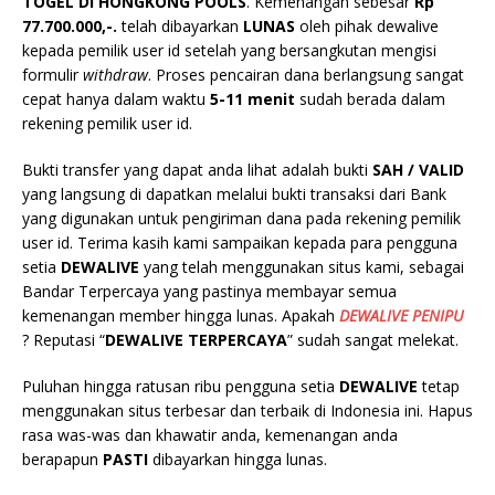
TOGEL DI HONGKONG POOLS
. Kemenangan sebesar
Rp
77.700.000,-.
telah dibayarkan
LUNAS
oleh pihak dewalive
kepada pemilik user id setelah yang bersangkutan mengisi
formulir
withdraw
. Proses pencairan dana berlangsung sangat
cepat hanya dalam waktu
5-11 menit
sudah berada dalam
rekening pemilik user id.
Bukti transfer yang dapat anda lihat adalah bukti
SAH / VALID
yang langsung di dapatkan melalui bukti transaksi dari Bank
yang digunakan untuk pengiriman dana pada rekening pemilik
user id. Terima kasih kami sampaikan kepada para pengguna
setia
DEWALIVE
yang telah menggunakan situs kami, sebagai
Bandar Terpercaya yang pastinya membayar semua
kemenangan member hingga lunas. Apakah
DEWALIVE
PENIPU
? Reputasi “
DEWALIVE
TERPERCAYA
” sudah sangat melekat.
Puluhan hingga ratusan ribu pengguna setia
DEWALIVE
tetap
menggunakan situs terbesar dan terbaik di Indonesia ini. Hapus
rasa was-was dan khawatir anda, kemenangan anda
berapapun
PASTI
dibayarkan hingga lunas.