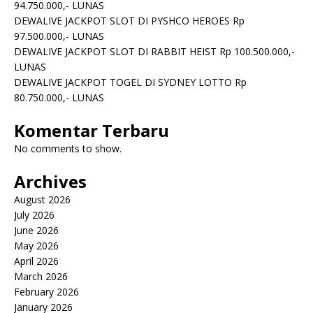
94.750.000,- LUNAS
DEWALIVE JACKPOT SLOT DI PYSHCO HEROES Rp
97.500.000,- LUNAS
DEWALIVE JACKPOT SLOT DI RABBIT HEIST Rp 100.500.000,-
LUNAS
DEWALIVE JACKPOT TOGEL DI SYDNEY LOTTO Rp
80.750.000,- LUNAS
Komentar Terbaru
No comments to show.
Archives
August 2026
July 2026
June 2026
May 2026
April 2026
March 2026
February 2026
January 2026