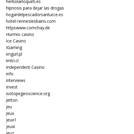
herbolarioqueti.es
hipnosis para dejar las drogas
hogardelpescadorsanturce.es
hotel-renneslesbains.com
httpswww.comchay.de
Hurmio casino
Ice Casino
IGaming
imgurl.pl
imtri.cl
Independent Casino
info
interviews
Invest
isotopegeoscience.org
Jetton
jeu
Jeux
jeux1
jeuxi
jeuz