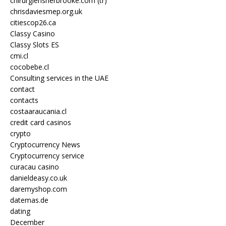
chirurgiensherbrooke.com (tr)
chrisdaviesmep.org.uk
citiescop26.ca
Classy Casino
Classy Slots ES
cmi.cl
cocobebe.cl
Consulting services in the UAE
contact
contacts
costaaraucania.cl
credit card casinos
crypto
Cryptocurrency News
Cryptocurrency service
curacau casino
danieldeasy.co.uk
daremyshop.com
datemas.de
dating
December