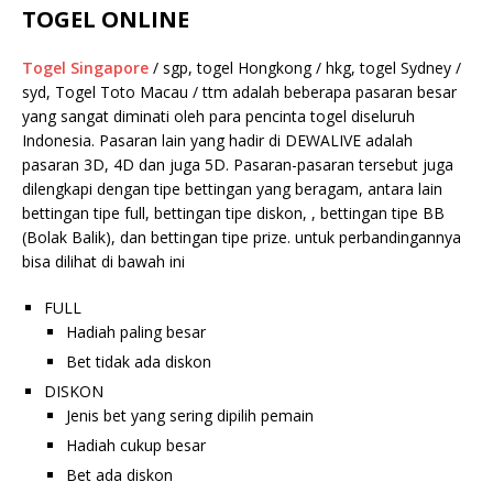
TOGEL ONLINE
Togel Singapore
/ sgp, togel Hongkong / hkg, togel Sydney /
syd, Togel Toto Macau / ttm adalah beberapa pasaran besar
yang sangat diminati oleh para pencinta togel diseluruh
Indonesia. Pasaran lain yang hadir di DEWALIVE adalah
pasaran 3D, 4D dan juga 5D. Pasaran-pasaran tersebut juga
dilengkapi dengan tipe bettingan yang beragam, antara lain
bettingan tipe full, bettingan tipe diskon, , bettingan tipe BB
(Bolak Balik), dan bettingan tipe prize. untuk perbandingannya
bisa dilihat di bawah ini
FULL
Hadiah paling besar
Bet tidak ada diskon
DISKON
Jenis bet yang sering dipilih pemain
Hadiah cukup besar
Bet ada diskon