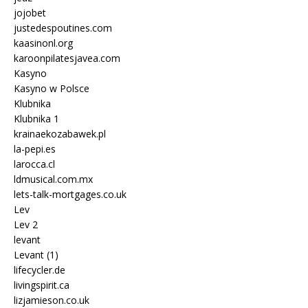
jojobet
justedespoutines.com
kaasinonl.org
karoonpilatesjavea.com
Kasyno
Kasyno w Polsce
Klubnika
Klubnika 1
krainaekozabawek.pl
la-pepi.es
larocca.cl
ldmusical.com.mx
lets-talk-mortgages.co.uk
Lev
Lev 2
levant
Levant (1)
lifecycler.de
livingspirit.ca
lizjamieson.co.uk