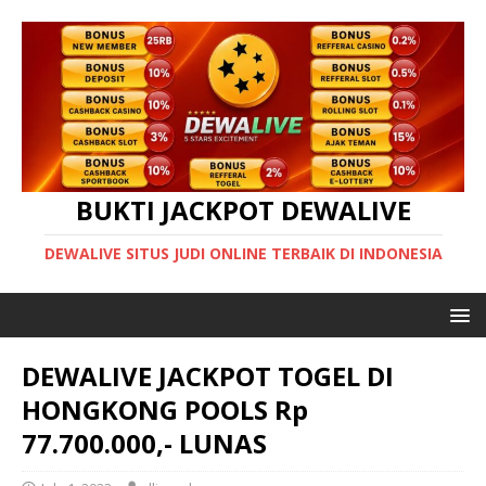
BUKTI JACKPOT DEWALIVE
DEWALIVE SITUS JUDI ONLINE TERBAIK DI INDONESIA
DEWALIVE JACKPOT TOGEL DI
HONGKONG POOLS Rp
77.700.000,- LUNAS