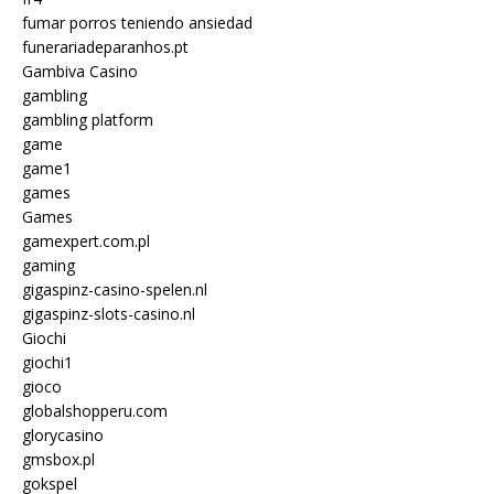
fumar porros teniendo ansiedad
funerariadeparanhos.pt
Gambiva Casino
gambling
gambling platform
game
game1
games
Games
gamexpert.com.pl
gaming
gigaspinz-casino-spelen.nl
gigaspinz-slots-casino.nl
Giochi
giochi1
gioco
globalshopperu.com
glorycasino
gmsbox.pl
gokspel