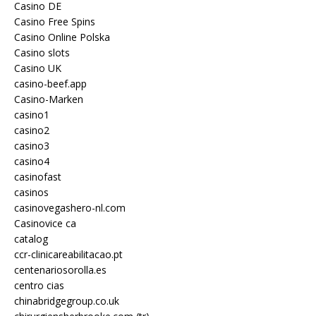
Casino DE
Casino Free Spins
Casino Online Polska
Casino slots
Casino UK
casino-beef.app
Casino-Marken
casino1
casino2
casino3
casino4
casinofast
casinos
casinovegashero-nl.com
Casinovice ca
catalog
ccr-clinicareabilitacao.pt
centenariosorolla.es
centro cias
chinabridgegroup.co.uk