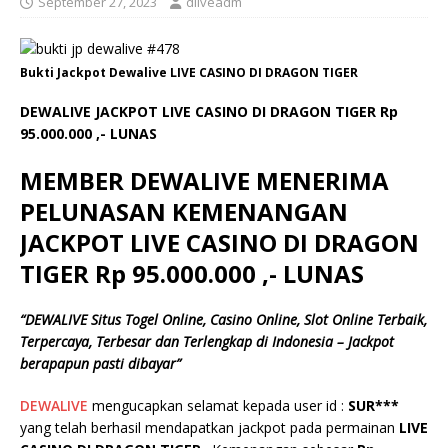
September 27, 2023
dliveadm
Bukti Jackpot Dewalive LIVE CASINO DI DRAGON TIGER
DEWALIVE JACKPOT LIVE CASINO DI DRAGON TIGER Rp
95.000.000 ,- LUNAS
MEMBER DEWALIVE MENERIMA
PELUNASAN KEMENANGAN
JACKPOT LIVE CASINO DI DRAGON
TIGER Rp 95.000.000 ,- LUNAS
“
DEWALIVE
Situs Togel Online, Casino Online, Slot Online Terbaik,
Terpercaya, Terbesar dan Terlengkap di Indonesia – Jackpot
berapapun pasti dibayar”
DEWALIVE
mengucapkan selamat kepada user id :
SUR***
yang telah berhasil mendapatkan jackpot pada permainan
LIVE