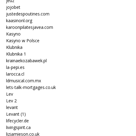
jeuz
jojobet
justedespoutines.com
kaasinonl.org
karoonpilatesjavea.com
Kasyno
Kasyno w Polsce
Klubnika
Klubnika 1
krainaekozabawek.pl
la-pepi.es
larocca.cl
ldmusical.com.mx
lets-talk-mortgages.co.uk
Lev
Lev 2
levant
Levant (1)
lifecycler.de
livingspirit.ca
lizjamieson.co.uk