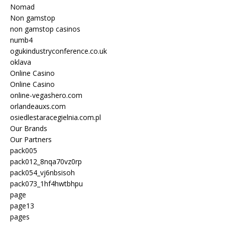
Nomad
Non gamstop
non gamstop casinos
numb4
ogukindustryconference.co.uk
oklava
Online Casino
Online Casino
online-vegashero.com
orlandeauxs.com
osiedlestaracegielnia.com.pl
Our Brands
Our Partners
pack005
pack012_8nqa70vz0rp
pack054_vj6nbsisoh
pack073_1hf4hwtbhpu
page
page13
pages