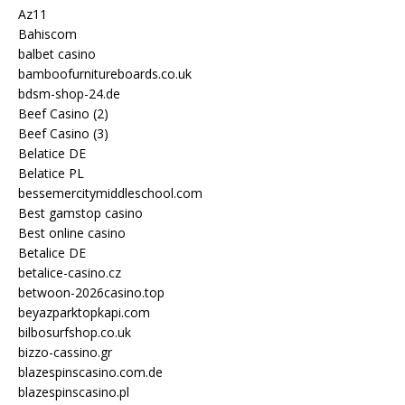
Az11
Bahiscom
balbet casino
bamboofurnitureboards.co.uk
bdsm-shop-24.de
Beef Casino (2)
Beef Casino (3)
Belatice DE
Belatice PL
bessemercitymiddleschool.com
Best gamstop casino
Best online casino
Betalice DE
betalice-casino.cz
betwoon-2026casino.top
beyazparktopkapi.com
bilbosurfshop.co.uk
bizzo-cassino.gr
blazespinscasino.com.de
blazespinscasino.pl