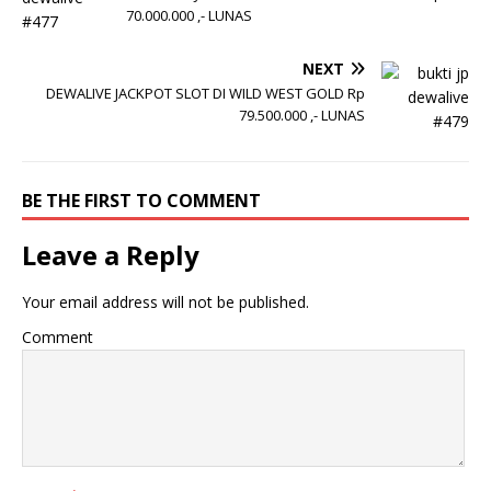
70.000.000 ,- LUNAS
NEXT
DEWALIVE JACKPOT SLOT DI WILD WEST GOLD Rp
79.500.000 ,- LUNAS
BE THE FIRST TO COMMENT
Leave a Reply
Your email address will not be published.
Comment