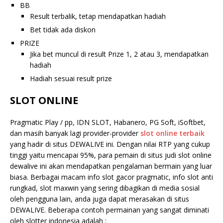
BB
Result terbalik, tetap mendapatkan hadiah
Bet tidak ada diskon
PRIZE
Jika bet muncul di result Prize 1, 2 atau 3, mendapatkan
hadiah
Hadiah sesuai result prize
SLOT ONLINE
Pragmatic Play / pp, IDN SLOT, Habanero, PG Soft, iSoftbet,
dan masih banyak lagi provider-provider
slot online terbaik
yang hadir di situs DEWALIVE ini. Dengan nilai RTP yang cukup
tinggi yaitu mencapai 95%, para pemain di situs judi slot online
dewalive ini akan mendapatkan pengalaman bermain yang luar
biasa. Berbagai macam info slot gacor pragmatic, info slot anti
rungkad, slot maxwin yang sering dibagikan di media sosial
oleh pengguna lain, anda juga dapat merasakan di situs
DEWALIVE. Beberapa contoh permainan yang sangat diminati
oleh slotter indonesia adalah :