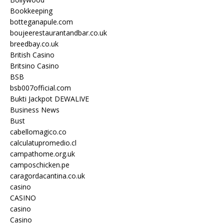
Bookkeeping
botteganapule.com
boujeerestaurantandbar.co.uk
breedbay.co.uk
British Casino
Britsino Casino
BSB
bsb007official.com
Bukti Jackpot DEWALIVE
Business News
Bust
cabellomagico.co
calculatupromedio.cl
campathome.org.uk
camposchicken.pe
caragordacantina.co.uk
casino
CASINO
casino
Casino