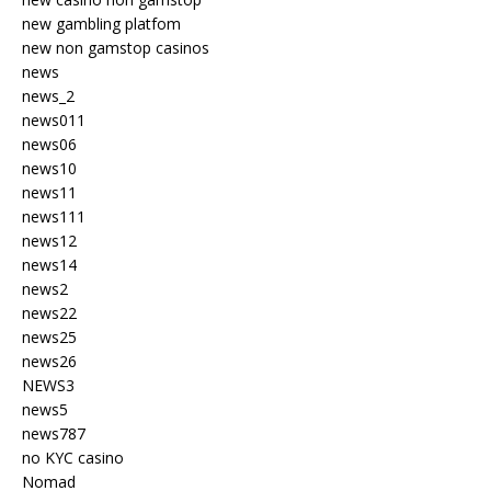
new gambling platfom
new non gamstop casinos
news
news_2
news011
news06
news10
news11
news111
news12
news14
news2
news22
news25
news26
NEWS3
news5
news787
no KYC casino
Nomad