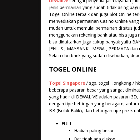
Dewalive
sebagai penyedia jasa layanan jud
jenis permainan yang sudah tidak asing bagi
Togel Online terbaik dan juga Slot Online ter
menyediakan permainan Casino Online yang 
mudah untuk memulai permainan di situs judi
menggunakan rekening bank atau bisa jug
bisa didaftarkan juga cukup banyak yaitu B
JENIUS , MAYBANK , MEGA , PERMATA dan u
Selain dari bank yang sudah disebutkan, depo
TOGEL ONLINE
Togel Singapore
/ sgp, togel Hongkong / hk
beberapa pasaran besar yang sangat diminati 
yang hadir di DEWALIVE adalah pasaran 3D, 
dengan tipe bettingan yang beragam, antara lai
BB (Bolak Balik), dan bettingan tipe prize. un
FULL
Hadiah paling besar
Bet tidak ada diskon