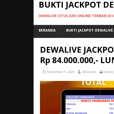
BUKTI JACKPOT D
DEWALIVE SITUS JUDI ONLINE TERBAIK DI
BERANDA
BUKTI JACKPOT DEWALIVE
DEWALIVE JACKPO
Rp 84.000.000,- L
November 5, 2025
dliveadm
Bukti