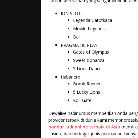
contoh permainan yang sangat diminati oleh s
IDN SLOT :
Legenda Gatotkaca
Mobile Legends
Bali
PRAGMATIC PLAY
Gates of Olympus
Sweet Bonanza
5 Lions Dance
Habanero
Bomb Runner
5 Lucky Lions
Koi Gate
Dewalive hadir untuk memberikan Anda pe
provider terbaik di dunia kami mempriorita
bandar judi online terbaik di Asia
memiliki
casino, dan berbagai jenis permainan lainnya.