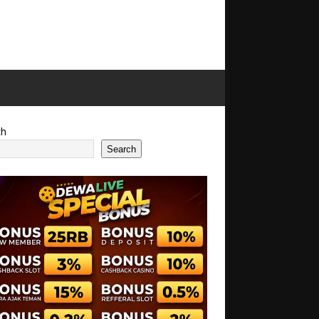
ch
Search