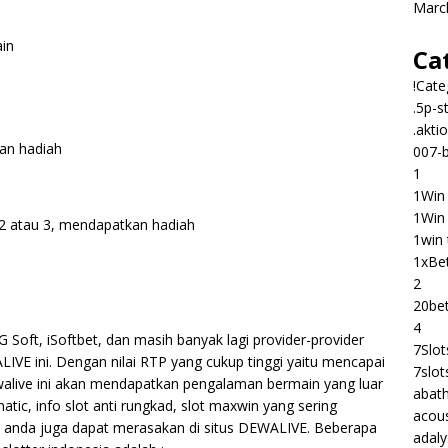
Marc
ain
Ca
!Cate
.5p-s
.akti
kan hadiah
007-
1
1Win
1Win
1, 2 atau 3, mendapatkan hadiah
1win 
1xBe
2
20be
4
 Soft, iSoftbet, dan masih banyak lagi provider-provider
7Slot
LIVE ini. Dengan nilai RTP yang cukup tinggi yaitu mencapai
7slots
dewalive ini akan mendapatkan pengalaman bermain yang luar
abath
tic, info slot anti rungkad, slot maxwin yang sering
acous
n, anda juga dapat merasakan di situs DEWALIVE. Beberapa
adaly