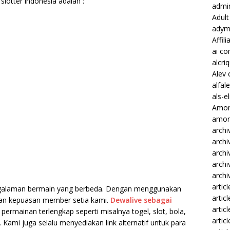
lotter indonesia adalah :
admi
Adult
adym
Affili
ai c
alcri
Alev 
alfa
als-e
Amon
amonb
archi
archi
archi
archi
archi
articl
ngalaman bermain yang berbeda. Dengan menggunakan
artic
skan kepuasan member setia kami.
Dewalive sebagai
artic
 permainan terlengkap seperti misalnya togel, slot, bola,
artic
 Kami juga selalu menyediakan link alternatif untuk para