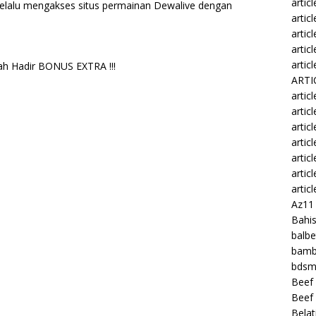
artic
elalu mengakses situs permainan Dewalive dengan
artic
artic
artic
artic
h Hadir BONUS EXTRA !!!
ARTI
artic
artic
artic
artic
artic
articl
artic
Az11
Bahi
balbe
bamb
bdsm
Beef 
Beef 
Belat