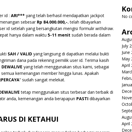
Ko
r id :
ARI***
yang telah berhasil mendapatkan jackpot
No c
menangan sebesar
Rp
84.000.000
,-.
telah dibayarkan
ser id setelah yang bersangkutan mengisi formulir
withdraw
.
Ar
cepat hanya dalam waktu
5-11 menit
sudah berada dalam
Augu
July 
June
bukti
SAH / VALID
yang langsung di dapatkan melalui bukti
May 
giriman dana pada rekening pemilik user id. Terima kasih
April
a
DEWALIVE
yang telah menggunakan situs kami, sebagai
Marc
r semua kemenangan member hingga lunas. Apakah
Febr
RPERCAYA
” sudah sangat melekat.
Janua
Dece
DEWALIVE
tetap menggunakan situs terbesar dan terbaik di
Nove
watir anda, kemenangan anda berapapun
PASTI
dibayarkan
Octo
Sept
ARUS DI KETAHUI
Augu
April
Dece