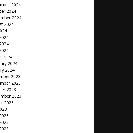
mber 2024
ber 2024
ember 2024
st 2024
2024
 2024
2024
 2024
h 2024
uary 2024
ry 2024
mber 2023
mber 2023
ber 2023
ember 2023
st 2023
2023
 2023
2023
 2023