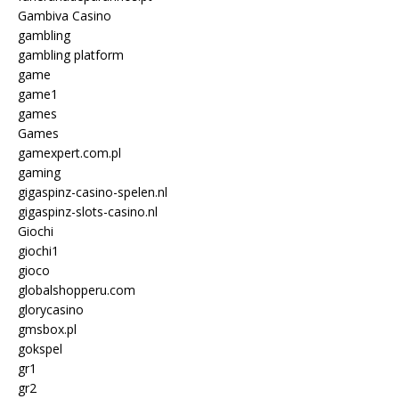
Gambiva Casino
gambling
gambling platform
game
game1
games
Games
gamexpert.com.pl
gaming
gigaspinz-casino-spelen.nl
gigaspinz-slots-casino.nl
Giochi
giochi1
gioco
globalshopperu.com
glorycasino
gmsbox.pl
gokspel
gr1
gr2