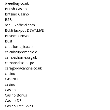
breedbay.co.uk
British Casino
Britsino Casino
BSB
bsb007official.com
Bukti Jackpot DEWALIVE
Business News
Bust
cabellomagico.co
calculatupromedio.cl
campathome.org.uk
camposchicken.pe
caragordacantina.co.uk
casino
CASINO
casino
Casino
Casino Bonus
Casino DE
Casino Free Spins