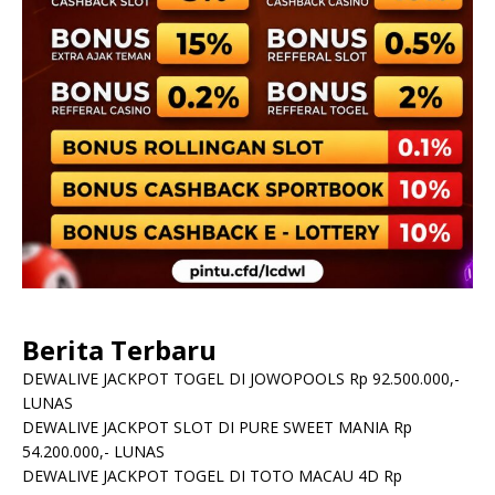
Berita Terbaru
DEWALIVE JACKPOT TOGEL DI JOWOPOOLS Rp 92.500.000,-
LUNAS
DEWALIVE JACKPOT SLOT DI PURE SWEET MANIA Rp
54.200.000,- LUNAS
DEWALIVE JACKPOT TOGEL DI TOTO MACAU 4D Rp