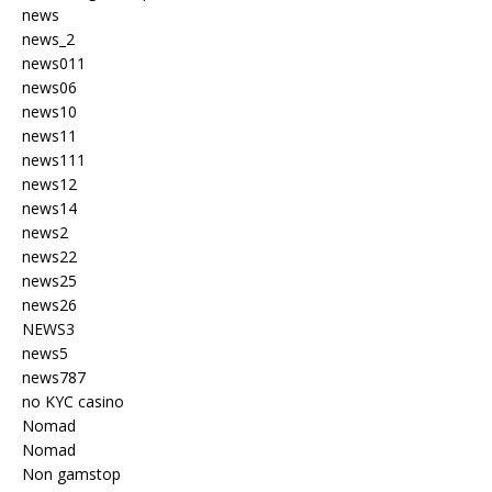
news
news_2
news011
news06
news10
news11
news111
news12
news14
news2
news22
news25
news26
NEWS3
news5
news787
no KYC casino
Nomad
Nomad
Non gamstop