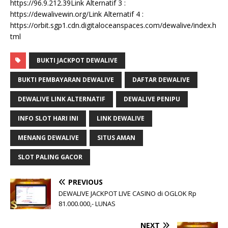
https://96.9.212.39Link Alternatif 3 :
https://dewalivewin.org/Link Alternatif 4 :
https://orbit.sgp1.cdn.digitaloceanspaces.com/dewalive/index.h
tml
BUKTI JACKPOT DEWALIVE
BUKTI PEMBAYARAN DEWALIVE
DAFTAR DEWALIVE
DEWALIVE LINK ALTERNATIF
DEWALIVE PENIPU
INFO SLOT HARI INI
LINK DEWALIVE
MENANG DEWALIVE
SITUS AMAN
SLOT PALING GACOR
PREVIOUS
DEWALIVE JACKPOT LIVE CASINO di OGLOK Rp
81.000.000,- LUNAS
NEXT