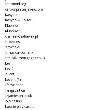
kaasinonl.org
karoonpilatesjavea.com
Kasyno
Kasyno w Polsce
Klubnika
Klubnika 1
krainaekozabawek.pl
la-pepi.es
larocca.cl
ldmusical.com.mx
lets-talk-mortgages.co.uk
Lev
Lev 2
levant
Levant (1)
lifecycler.de
livingspirit.ca
lizjamieson.co.uk
lolo casino
Loonie play casino