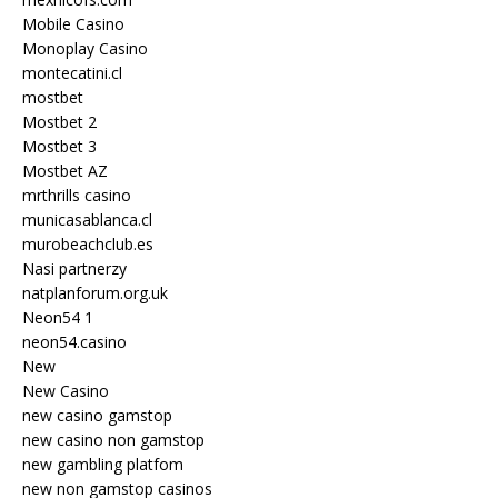
Mobile Casino
Monoplay Casino
montecatini.cl
mostbet
Mostbet 2
Mostbet 3
Mostbet AZ
mrthrills casino
municasablanca.cl
murobeachclub.es
Nasi partnerzy
natplanforum.org.uk
Neon54 1
neon54.casino
New
New Casino
new casino gamstop
new casino non gamstop
new gambling platfom
new non gamstop casinos