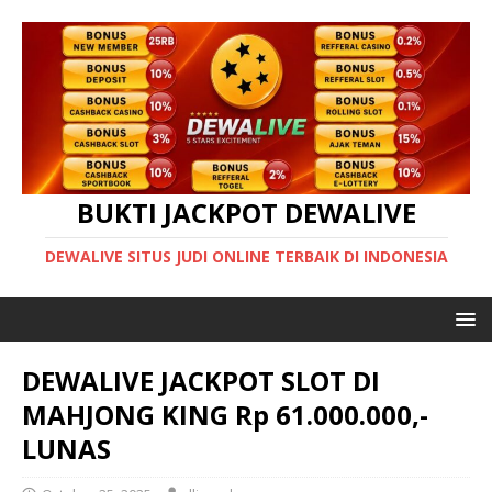
BUKTI JACKPOT DEWALIVE
DEWALIVE SITUS JUDI ONLINE TERBAIK DI INDONESIA
DEWALIVE JACKPOT SLOT DI
MAHJONG KING Rp 61.000.000,-
LUNAS