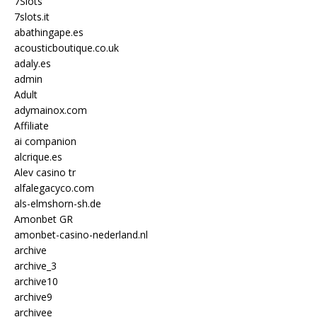
7Slots
7slots.it
abathingape.es
acousticboutique.co.uk
adaly.es
admin
Adult
adymainox.com
Affiliate
ai companion
alcrique.es
Alev casino tr
alfalegacyco.com
als-elmshorn-sh.de
Amonbet GR
amonbet-casino-nederland.nl
archive
archive_3
archive10
archive9
archivee