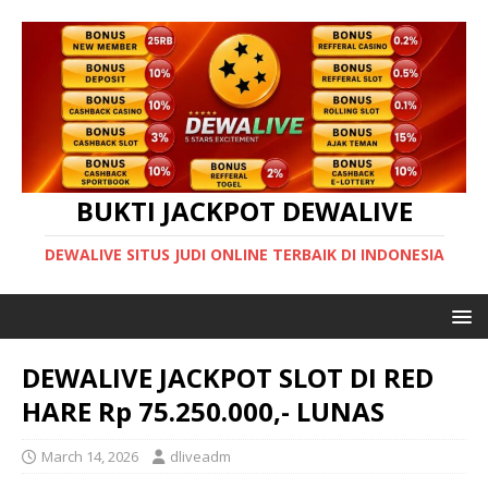
BUKTI JACKPOT DEWALIVE
DEWALIVE SITUS JUDI ONLINE TERBAIK DI INDONESIA
DEWALIVE JACKPOT SLOT DI RED
HARE Rp 75.250.000,- LUNAS
March 14, 2026
dliveadm