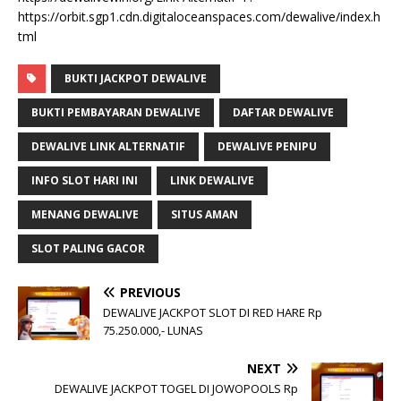
https://orbit.sgp1.cdn.digitaloceanspaces.com/dewalive/index.h
tml
BUKTI JACKPOT DEWALIVE
BUKTI PEMBAYARAN DEWALIVE
DAFTAR DEWALIVE
DEWALIVE LINK ALTERNATIF
DEWALIVE PENIPU
INFO SLOT HARI INI
LINK DEWALIVE
MENANG DEWALIVE
SITUS AMAN
SLOT PALING GACOR
PREVIOUS
DEWALIVE JACKPOT SLOT DI RED HARE Rp
75.250.000,- LUNAS
NEXT
DEWALIVE JACKPOT TOGEL DI JOWOPOOLS Rp