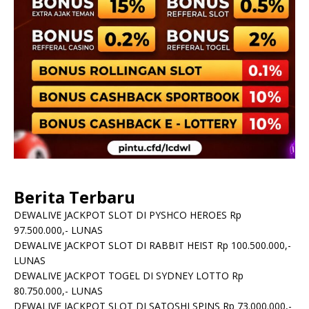
Berita Terbaru
DEWALIVE JACKPOT SLOT DI PYSHCO HEROES Rp
97.500.000,- LUNAS
DEWALIVE JACKPOT SLOT DI RABBIT HEIST Rp 100.500.000,-
LUNAS
DEWALIVE JACKPOT TOGEL DI SYDNEY LOTTO Rp
80.750.000,- LUNAS
DEWALIVE JACKPOT SLOT DI SATOSHI SPINS Rp 73.000.000,-