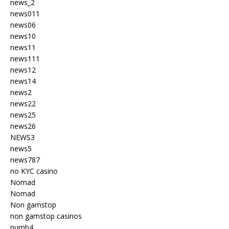
news_2
news011
news06
news10
news11
news111
news12
news14
news2
news22
news25
news26
NEWS3
news5
news787
no KYC casino
Nomad
Nomad
Non gamstop
non gamstop casinos
numb4