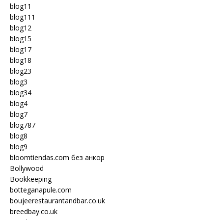
blog11
blog111
blog12
blog15
blog17
blog18
blog23
blog3
blog34
blog4
blog7
blog787
blog8
blog9
bloomtiendas.com без анкор
Bollywood
Bookkeeping
botteganapule.com
boujeerestaurantandbar.co.uk
breedbay.co.uk