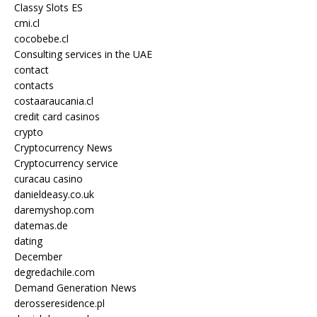
Classy Slots ES
cmi.cl
cocobebe.cl
Consulting services in the UAE
contact
contacts
costaaraucania.cl
credit card casinos
crypto
Cryptocurrency News
Cryptocurrency service
curacau casino
danieldeasy.co.uk
daremyshop.com
datemas.de
dating
December
degredachile.com
Demand Generation News
derosseresidence.pl