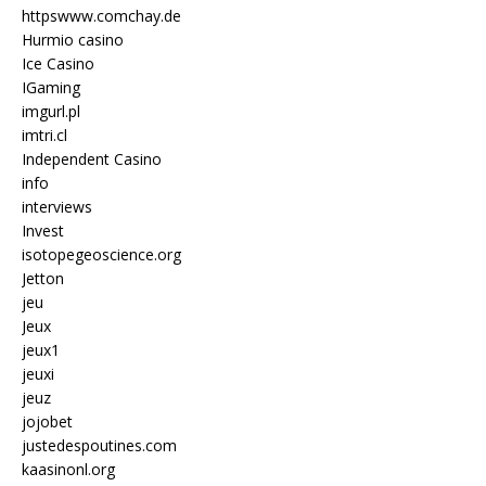
httpswww.comchay.de
Hurmio casino
Ice Casino
IGaming
imgurl.pl
imtri.cl
Independent Casino
info
interviews
Invest
isotopegeoscience.org
Jetton
jeu
Jeux
jeux1
jeuxi
jeuz
jojobet
justedespoutines.com
kaasinonl.org