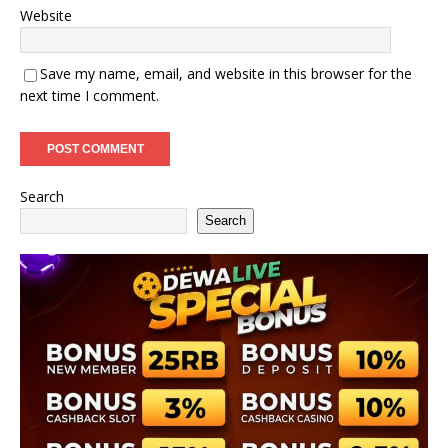
Website
Save my name, email, and website in this browser for the
next time I comment.
Search
Search