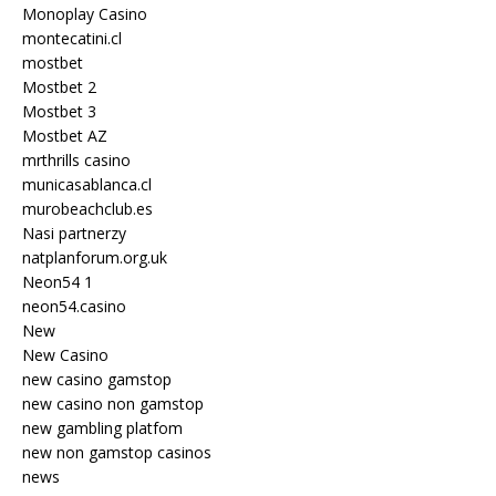
Monoplay Casino
montecatini.cl
mostbet
Mostbet 2
Mostbet 3
Mostbet AZ
mrthrills casino
municasablanca.cl
murobeachclub.es
Nasi partnerzy
natplanforum.org.uk
Neon54 1
neon54.casino
New
New Casino
new casino gamstop
new casino non gamstop
new gambling platfom
new non gamstop casinos
news